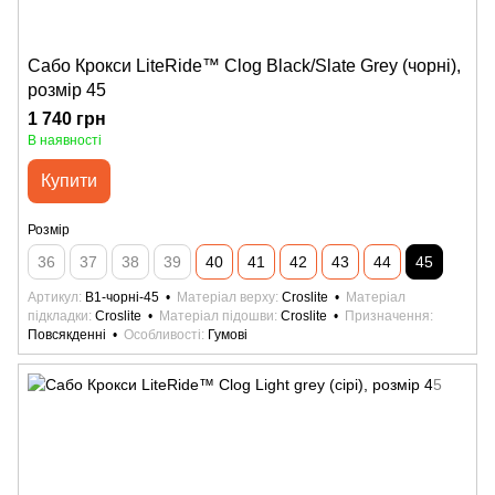
Сабо Крокси LiteRide™ Clog Black/Slate Grey (чорні),
розмір 45
1 740 грн
В наявності
Купити
Розмір
36
37
38
39
40
41
42
43
44
45
Артикул
B1-чорні-45
Матеріал верху
Croslite
Матеріал
підкладки
Croslite
Матеріал підошви
Croslite
Призначення
Повсякденні
Особливості
Гумові