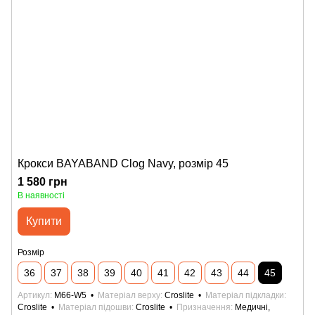
Крокси BAYABAND Clog Navy, розмір 45
1 580 грн
В наявності
Купити
Розмір
36
37
38
39
40
41
42
43
44
45
Артикул
M66-W5
Матеріал верху
Croslite
Матеріал підкладки
Croslite
Матеріал підошви
Croslite
Призначення
Медичні,