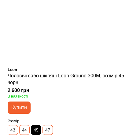
Leon
Чоловічі сабо шкіряні Leon Ground 300М, розмір 45,
чорні
2 600 грн
В наявності
Купити
Розмір
43
44
45
47