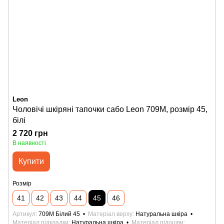
Leon
Чоловічі шкіряні тапочки сабо Leon 709M, розмір 45,
білі
2 720 грн
В наявності
Купити
Розмір
41
42
43
44
45
46
Артикул
709M Білий 45
Матеріал верху
Натуральна шкіра
Матеріал підкладки
Натуральна шкіра
Матеріал підошви