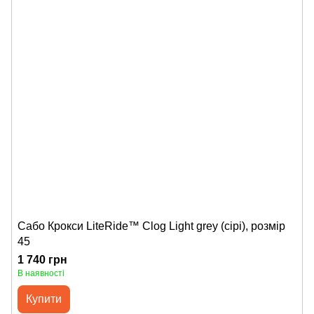
Сабо Крокси LiteRide™ Clog Light grey (сірі), розмір
45
1 740 грн
В наявності
Купити