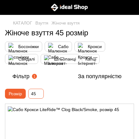
КАТАЛОГ
Взуття
Жіноче взуття
Жіноче взуття 45 розмір
Босоніжки
Сабо
Крокси
Сандалі
Шльопанці
Капці
Фільтр
За популярністю
1
Розмір
45