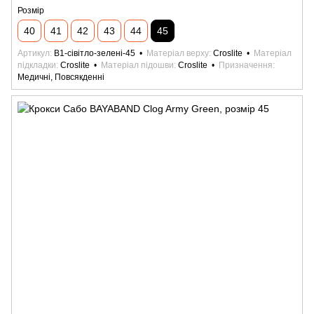
Розмір
40
41
42
43
44
45
Артикул
B1-сівітло-зелені-45
Матеріал верху
Croslite
Матеріал
підкладки
Croslite
Матеріал підошви
Croslite
Призначення
Медичні, Повсякденні