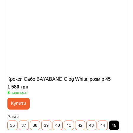
Крокси Сабо BAYABAND Clog White, розмір 45
1 580 грн
В наявності
Купити
Розмір
36
37
38
39
40
41
42
43
44
45