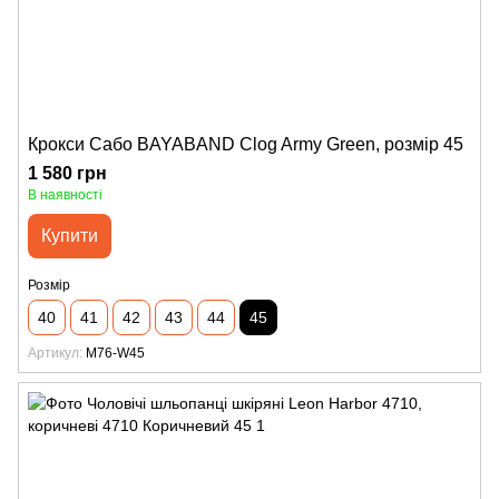
Крокси Сабо BAYABAND Clog Army Green, розмір 45
1 580 грн
В наявності
Купити
Розмір
40
41
42
43
44
45
Артикул
M76-W45