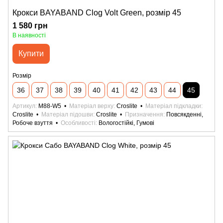
Крокси BAYABAND Clog Volt Green, розмір 45
1 580 грн
В наявності
Купити
Розмір
36
37
38
39
40
41
42
43
44
45
Артикул
M88-W5
Матеріал верху
Croslite
Матеріал підкладки
Croslite
Матеріал підошви
Croslite
Призначення
Повсякденні,
Робоче взуття
Особливості
Вологостійкі, Гумові