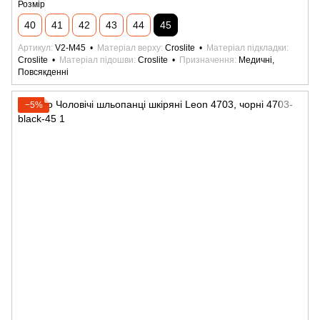
Розмір
40
41
42
43
44
45
Артикул
V2-M45
Матеріал верху
Croslite
Матеріал підкладки
Croslite
Матеріал підошви
Croslite
Призначення
Медичні,
Повсякденні
−5%