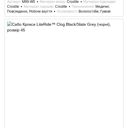
Артикул
M99-W5
Матеріал верху
Croslite
Матеріал підкладки
Croslite
Матеріал підошви
Croslite
Призначення
Медичні,
Повсякденні, Робоче взуття
Особливості
Вологостійкі, Гумові