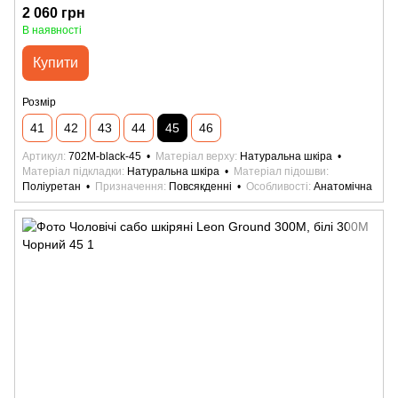
2 060 грн
В наявності
Купити
Розмір
41
42
43
44
45
46
Артикул
702M-black-45
Матеріал верху
Натуральна шкіра
Матеріал підкладки
Натуральна шкіра
Матеріал підошви
Поліуретан
Призначення
Повсякденні
Особливості
Анатомічна