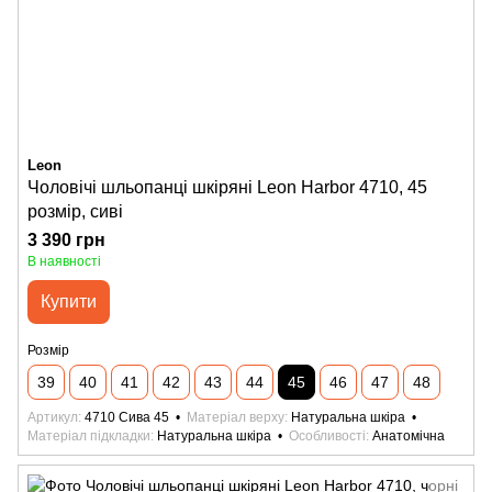
Leon
Чоловічі шльопанці шкіряні Leon Harbor 4710, 45
розмір, сиві
3 390 грн
В наявності
Купити
Розмір
39
40
41
42
43
44
45
46
47
48
Артикул
4710 Сива 45
Матеріал верху
Натуральна шкіра
Матеріал підкладки
Натуральна шкіра
Особливості
Анатомічна