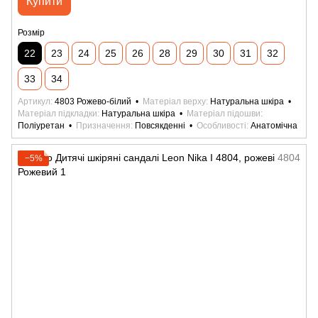
Купити
Розмір
22
23
24
25
26
28
29
30
31
32
33
34
Артикул
4803 Рожево-білий
Матеріал верху
Натуральна шкіра
Матеріал підкладки
Натуральна шкіра
Матеріал підошви
Поліуретан
Призначення
Повсякденні
Особливості
Анатомічна
−5%