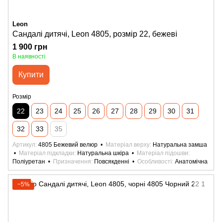
Leon
Сандалі дитячі, Leon 4805, розмір 22, бежеві
1 900 грн
В наявності
Купити
Розмір
22
23
24
25
26
27
28
29
30
31
32
33
35
Артикул
4805 Бежевий велюр
Матеріал верху
Натуральна замша
Матеріал підкладки
Натуральна шкіра
Матеріал підошви
Поліуретан
Призначення
Повсякденні
Особливості
Анатомічна
−5%