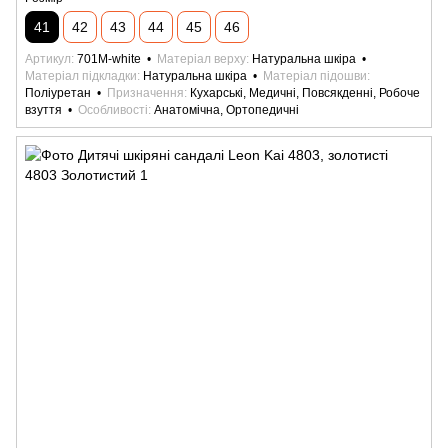
41
42
43
44
45
46
Артикул
701M-white
Матеріал верху
Натуральна шкіра
Матеріал підкладки
Натуральна шкіра
Матеріал підошви
Поліуретан
Призначення
Кухарські, Медичні, Повсякденні, Робоче
взуття
Особливості
Анатомічна, Ортопедичні