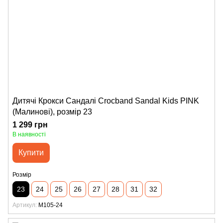
Дитячі Крокси Сандалі Crocband Sandal Kids PINK
(Малинові), розмір 23
1 299 грн
В наявності
Купити
Розмір
23
24
25
26
27
28
31
32
Артикул
M105-24