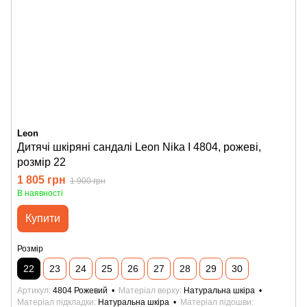
Leon
Дитячі шкіряні сандалі Leon Nika I 4804, рожеві,
розмір 22
1 805 грн
1 900 грн
В наявності
Купити
Розмір
22
23
24
25
26
27
28
29
30
Артикул
4804 Рожевий
Матеріал верху
Натуральна шкіра
Матеріал підкладки
Натуральна шкіра
Матеріал підошви