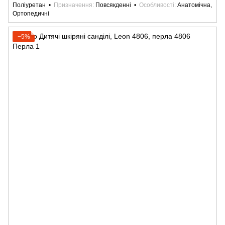
Поліуретан
Призначення
Повсякденні
Особливості
Анатомічна,
Ортопедичні
−5%