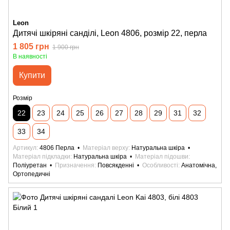
Leon
Дитячі шкіряні санділі, Leon 4806, розмір 22, перла
1 805 грн
1 900 грн
В наявності
Купити
Розмір
22
23
24
25
26
27
28
29
31
32
33
34
Артикул
4806 Перла
Матеріал верху
Натуральна шкіра
Матеріал підкладки
Натуральна шкіра
Матеріал підошви
Поліуретан
Призначення
Повсякденні
Особливості
Анатомічна,
Ортопедичні