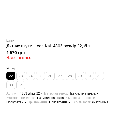
Leon
Дитяче взуття Leon Kai, 4803 розмір 22, білі
1 570 грн
Немає в наявності
Розмір
22
23
24
25
26
27
28
29
31
32
33
34
Артикул
4803 white 22
Матеріал верху
Натуральна шкіра
Матеріал підкладки
Натуральна шкіра
Матеріал підошви
Поліуретан
Призначення
Повсякденні
Особливості
Анатомічна