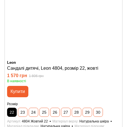
Leon
Сандалі дитячі, Leon 4804, розмір 22, жовті
1 570 грн
1 806 грн
В наявності
Купити
Розмір
22
23
24
25
26
27
28
29
30
Артикул
4804 Жовтий 22
Матеріал верху
Натуральна шкіра
Матеріал підкладки
Натуральна шкіра
Матеріал підошви