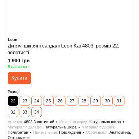
Leon
Дитячі шкіряні сандалі Leon Kai 4803, розмір 22,
золотисті
1 900 грн
В наявності
Купити
Розмір
22
23
24
25
26
27
28
29
30
31
32
33
34
Артикул
4803 Золотистий
Матеріал верху
Натуральна шкіра
Матеріал підкладки
Натуральна шкіра
Матеріал підошви
Поліуретан
Призначення
Повсякденні
Особливості
Анатомічна,
Ортопедичні