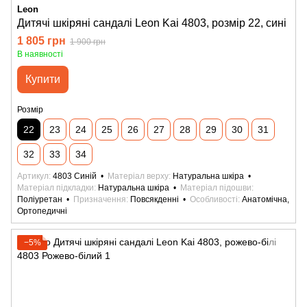
Leon
Дитячі шкіряні сандалі Leon Kai 4803, розмір 22, сині
1 805 грн
1 900 грн
В наявності
Купити
Розмір
22
23
24
25
26
27
28
29
30
31
32
33
34
Артикул
4803 Синій
Матеріал верху
Натуральна шкіра
Матеріал підкладки
Натуральна шкіра
Матеріал підошви
Поліуретан
Призначення
Повсякденні
Особливості
Анатомічна,
Ортопедичні
−5%