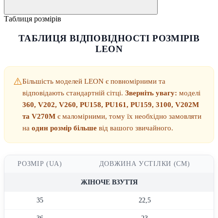
Таблиця розмірів
ТАБЛИЦЯ ВІДПОВІДНОСТІ РОЗМІРІВ
LEON
⚠️
Більшість моделей LEON є повномірними та
відповідають стандартній сітці.
Зверніть увагу:
моделі
360, V202, V260, PU158, PU161, PU159, 3100, V202M
та V270M
є маломірними, тому їх необхідно замовляти
на
один розмір більше
від вашого звичайного.
РОЗМІР (UA)
ДОВЖИНА УСТІЛКИ (СМ)
ЖІНОЧЕ ВЗУТТЯ
35
22,5