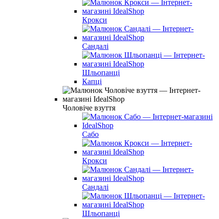
Крокси
Сандалі
Шльопанці
Капці
Чоловіче взуття
Сабо
Крокси
Сандалі
Шльопанці