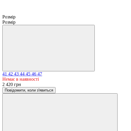
Розмір
Розмір
41
42
43
44
45
46
47
Немає в наявності
2 420 грн
Повідомити, коли з'явиться