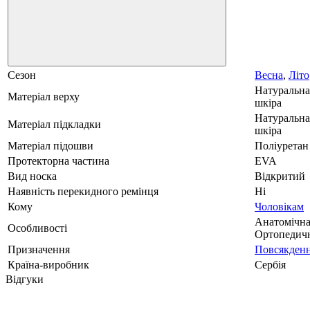
Сезон
Весна
,
Літо
Натуральна
Матеріал верху
шкіра
Натуральна
Матеріал підкладки
шкіра
Матеріал підошви
Поліуретан
Протекторна частина
EVA
Вид носка
Відкритий
Наявність перекидного ремінця
Ні
Кому
Чоловікам
Анатомічна
Особливості
Ортопедич
Призначення
Повсякденн
Країна-виробник
Сербія
Відгуки