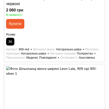
червоні
2 060 грн
В наявності
Купити
Розмір
36
Артикул
906-red
Матеріал верху
Натуральна шкіра
Матеріал
підкладки
Натуральна шкіра
Матеріал підошви
Поліуретан
Призначення
Медичні, Повсякденні
Особливості
Анатомічна