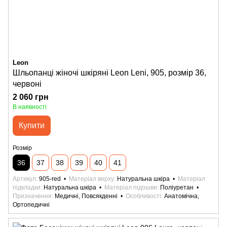
Leon
Шльопанці жіночі шкіряні Leon Leni, 905, розмір 36,
червоні
2 060 грн
В наявності
Купити
Розмір
36
37
38
39
40
41
Артикул
905-red
Матеріал верху
Натуральна шкіра
Матеріал
підкладки
Натуральна шкіра
Матеріал підошви
Поліуретан
Призначення
Медичні, Повсякденні
Особливості
Анатомічна,
Ортопедичні