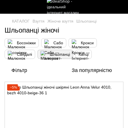
КАТАЛОГ
Взуття
Жіноче взуття
Шльопанці
Шльопанці жіночі
Босоніжки
Сабо
Крокси
Сандалі
Шльопанці
Капці
Фільтр
За популярністю
−5%