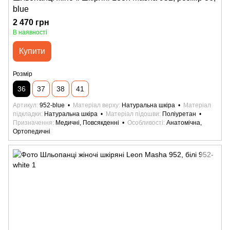
blue
2 470 грн
В наявності
Купити
Розмір
36
37
38
41
Артикул
952-blue
Матеріал верху
Натуральна шкіра
Матеріал
підкладки
Натуральна шкіра
Матеріал підошви
Поліуретан
Призначення
Медичні, Повсякденні
Особливості
Анатомічна,
Ортопедичні