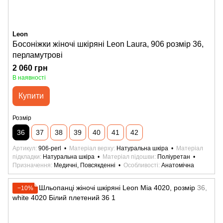
Leon
Босоніжки жіночі шкіряні Leon Laura, 906 розмір 36,
перламутрові
2 060 грн
В наявності
Купити
Розмір
36
37
38
39
40
41
42
Артикул
906-perl
Матеріал верху
Натуральна шкіра
Матеріал
підкладки
Натуральна шкіра
Матеріал підошви
Поліуретан
Призначення
Медичні, Повсякденні
Особливості
Анатомічна
−10%