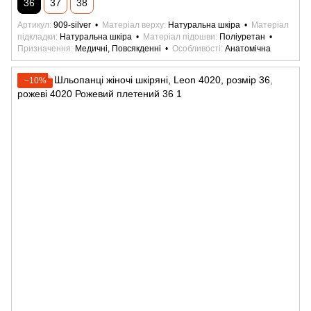
36
37
38
Артикул
909-silver
Матеріал верху
Натуральна шкіра
Матеріал
підкладки
Натуральна шкіра
Матеріал підошви
Поліуретан
Призначення
Медичні, Повсякденні
Особливості
Анатомічна
−10%