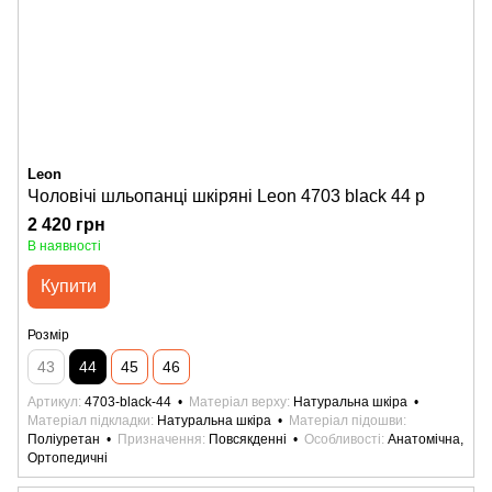
Leon
Чоловічі шльопанці шкіряні Leon 4703 black 44 р
2 420 грн
В наявності
Купити
Розмір
43
44
45
46
Артикул
4703-black-44
Матеріал верху
Натуральна шкіра
Матеріал підкладки
Натуральна шкіра
Матеріал підошви
Поліуретан
Призначення
Повсякденні
Особливості
Анатомічна,
Ортопедичні