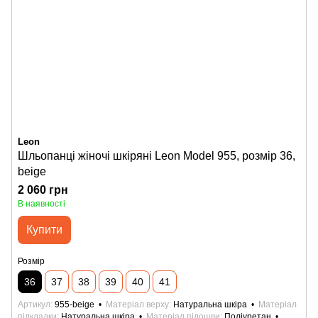
Leon
Шльопанці жіночі шкіряні Leon Model 955, розмір 36,
beige
2 060 грн
В наявності
Купити
Розмір
36
37
38
39
40
41
Артикул
955-beige
Матеріал верху
Натуральна шкіра
Матеріал
підкладки
Натуральна шкіра
Матеріал підошви
Поліуретан