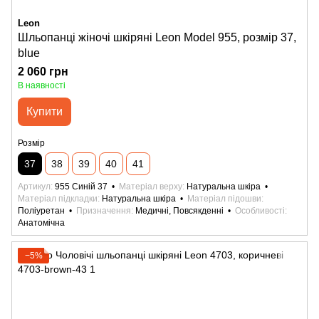
Leon
Шльопанці жіночі шкіряні Leon Model 955, розмір 37,
blue
2 060 грн
В наявності
Купити
Розмір
37
38
39
40
41
Артикул
955 Синій 37
Матеріал верху
Натуральна шкіра
Матеріал підкладки
Натуральна шкіра
Матеріал підошви
Поліуретан
Призначення
Медичні, Повсякденні
Особливості
Анатомічна
−5%