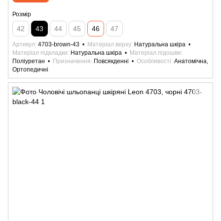
Розмір
42
43
44
45
46
47
Артикул
4703-brown-43
Матеріал верху
Натуральна шкіра
Матеріал підкладки
Натуральна шкіра
Матеріал підошви
Поліуретан
Призначення
Повсякденні
Особливості
Анатомічна,
Ортопедичні