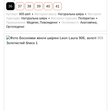
36
37
38
39
40
41
Артикул
905-perl
Матеріал верху
Натуральна шкіра
Матеріал
підкладки
Натуральна шкіра
Матеріал підошви
Поліуретан
Призначення
Медичні, Повсякденні
Особливості
Анатомічна,
Ортопедичні