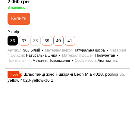
2 060 грн
В наявності
Купити
Розмір
36
37
38
39
40
41
Артикул
906 Білий
Матеріал верху
Натуральна шкіра
Матеріал
підкладки
Натуральна шкіра
Матеріал підошви
Поліуретан
Призначення
Медичні, Повсякденні
Особливості
Анатомічна
−5%