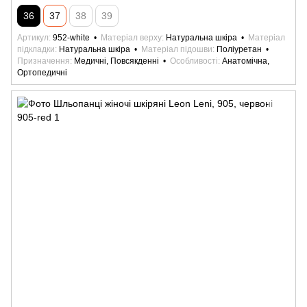
36
37
38
39
Артикул
952-white
Матеріал верху
Натуральна шкіра
Матеріал
підкладки
Натуральна шкіра
Матеріал підошви
Поліуретан
Призначення
Медичні, Повсякденні
Особливості
Анатомічна,
Ортопедичні