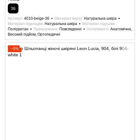
36
Артикул
4010-beige-36
Матеріал верху
Натуральна шкіра
Матеріал підкладки
Натуральна шкіра
Матеріал підошви
Поліуретан
Призначення
Повсякденні
Особливості
Анатомічна,
Високий підйом, Ортопедичні
−5%