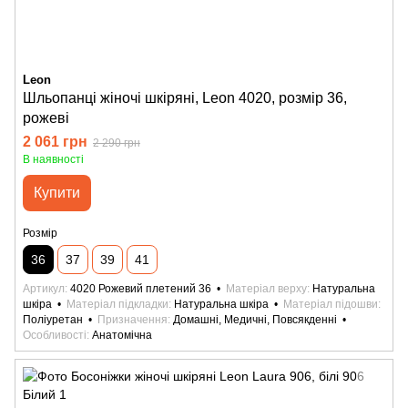
Leon
Шльопанці жіночі шкіряні, Leon 4020, розмір 36,
рожеві
2 061 грн
2 290 грн
В наявності
Купити
Розмір
36
37
39
41
Артикул
4020 Рожевий плетений 36
Матеріал верху
Натуральна
шкіра
Матеріал підкладки
Натуральна шкіра
Матеріал підошви
Поліуретан
Призначення
Домашні, Медичні, Повсякденні
Особливості
Анатомічна