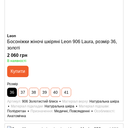
Leon
Босоніжки жіночі шкіряні Leon 906 Laura, розмір 36,
золоті
2 060 грн
В наявності
Купити
Розмір
36
37
38
39
40
41
Артикул
906 Золотистий блиск
Матеріал верху
Натуральна шкіра
Матеріал підкладки
Натуральна шкіра
Матеріал підошви
Поліуретан
Призначення
Медичні, Повсякденні
Особливості
Анатомічна