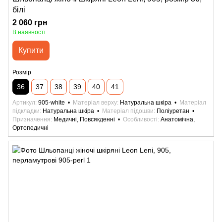
білі
2 060 грн
В наявності
Купити
Розмір
36
37
38
39
40
41
Артикул
905-white
Матеріал верху
Натуральна шкіра
Матеріал
підкладки
Натуральна шкіра
Матеріал підошви
Поліуретан
Призначення
Медичні, Повсякденні
Особливості
Анатомічна,
Ортопедичні