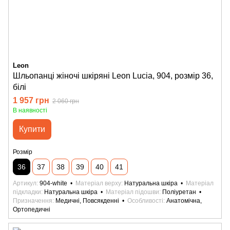
Leon
Шльопанці жіночі шкіряні Leon Lucia, 904, розмір 36,
білі
1 957 грн
2 060 грн
В наявності
Купити
Розмір
36
37
38
39
40
41
Артикул
904-white
Матеріал верху
Натуральна шкіра
Матеріал
підкладки
Натуральна шкіра
Матеріал підошви
Поліуретан
Призначення
Медичні, Повсякденні
Особливості
Анатомічна,
Ортопедичні