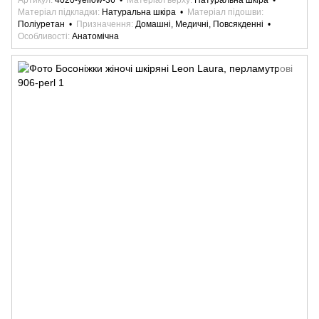
Артикул
4020-yellow-36
Матеріал верху
Натуральна шкіра
Матеріал підкладки
Натуральна шкіра
Матеріал підошви
Поліуретан
Призначення
Домашні, Медичні, Повсякденні
Особливості
Анатомічна