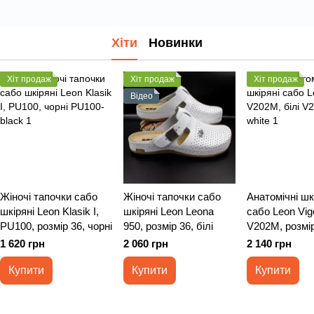
Хіти
Новинки
Хіт продаж
Хіт продаж
Хіт продаж
Відео
Жіночі тапочки сабо
Жіночі тапочки сабо
Анатомічні шк
шкіряні Leon Klasik I,
шкіряні Leon Leona
сабо Leon Vig
PU100, розмір 36, чорні
950, розмір 36, білі
V202M, розмір
1 620 грн
2 060 грн
2 140 грн
Купити
Купити
Купити