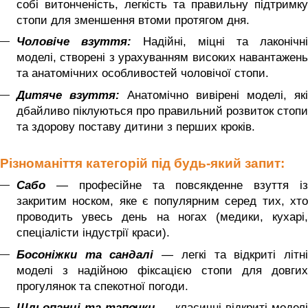
собі витонченість, легкість та правильну підтримку
стопи для зменшення втоми протягом дня.
Чоловіче взуття:
Надійні, міцні та лаконічні
моделі, створені з урахуванням високих навантажень
та анатомічних особливостей чоловічої стопи.
Дитяче взуття:
Анатомічно вивірені моделі, які
дбайливо піклуються про правильний розвиток стопи
та здорову поставу дитини з перших кроків.
Різноманіття категорій під будь-який запит:
Сабо
— професійне та повсякденне взуття із
закритим носком, яке є популярним серед тих, хто
проводить увесь день на ногах (медики, кухарі,
спеціалісти індустрії краси).
Босоніжки та сандалі
— легкі та відкриті літн
моделі з надійною фіксацією стопи для довгих
прогулянок та спекотної погоди.
Шльопанці та тапочки
— класичні відкриті модел