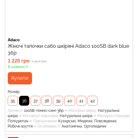
Adaco
Жіночі тапочки сабо шкіряні Adaco 100SB dark blue
36р
1 220 грн
1 350 грн
В наявності
Купити
Розмір
35
36
37
38
39
40
41
42
Артикул
100SB-темно-сині-36р
Матеріал верху
Натуральна
шкіра
Матеріал підкладки
Натуральна шкіра
Матеріал підошви
Поліуретан
Призначення
Кухарські, Медичні, Повсякденні,
Робоче взуття
Особливості
Анатомічна, Ортопедичні