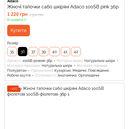
Adaco
Жіночі тапочки сабо шкіряні Adaco 100SB pink 36р
1 220 грн
1 350 грн
В наявності
Купити
Розмір
35
36
37
39
40
41
42
Артикул
100SB-рожеві-36р
Матеріал верху
Натуральна шкіра
Матеріал підкладки
Натуральна шкіра
Матеріал підошви
Поліуретан
Призначення
Кухарські, Медичні, Повсякденні,
Робоче взуття
Особливості
Анатомічна, Ортопедичні
−10%