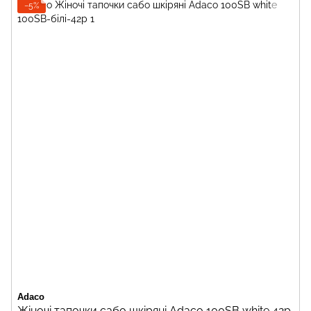
−5%
Adaco
Жіночі тапочки сабо шкіряні Adaco 100SB white 42р