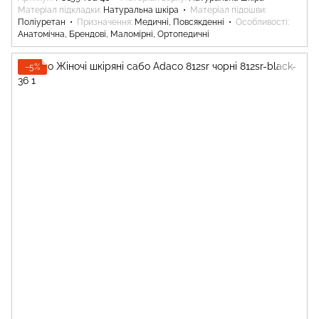
Матеріал підкладки
Натуральна шкіра
Матеріал підошви
Поліуретан
Призначення
Медичні, Повсякденні
Особливості
Анатомічна, Брендові, Маломірні, Ортопедичні
−5%