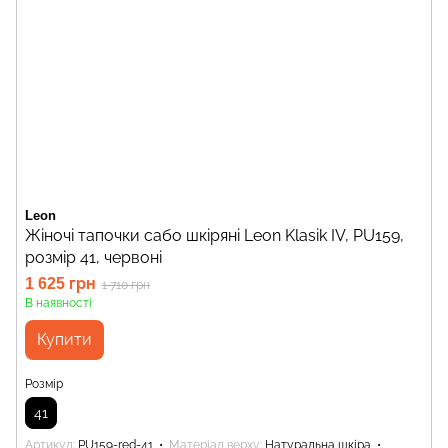
Leon
Жіночі тапочки сабо шкіряні Leon Klasik IV, PU159,
розмір 41, червоні
1 625 грн
1 710 грн
В наявності
Купити
Розмір
41
Артикул
PU159-red-41
Матеріал верху
Натуральна шкіра