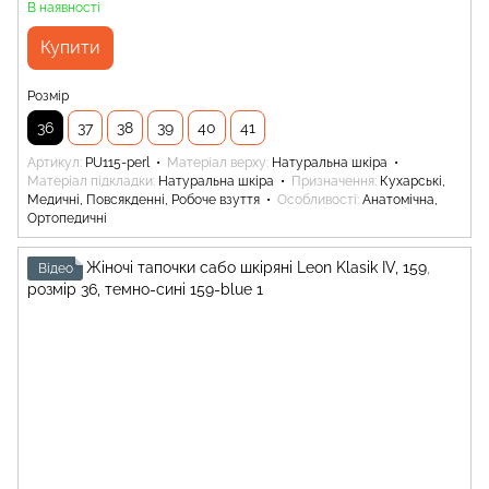
В наявності
Купити
Розмір
36
37
38
39
40
41
Артикул
PU115-perl
Матеріал верху
Натуральна шкіра
Матеріал підкладки
Натуральна шкіра
Призначення
Кухарські,
Медичні, Повсякденні, Робоче взуття
Особливості
Анатомічна,
Ортопедичні
Відео