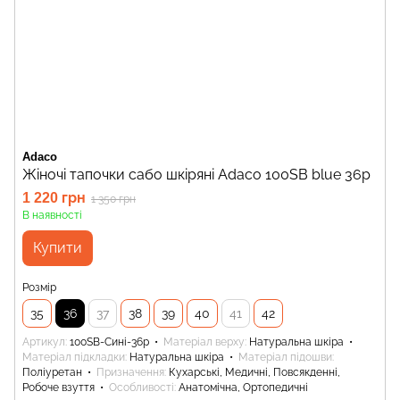
Adaco
Жіночі тапочки сабо шкіряні Adaco 100SB blue 36р
1 220 грн
1 350 грн
В наявності
Купити
Розмір
35
36
37
38
39
40
41
42
Артикул
100SB-Сині-36р
Матеріал верху
Натуральна шкіра
Матеріал підкладки
Натуральна шкіра
Матеріал підошви
Поліуретан
Призначення
Кухарські, Медичні, Повсякденні,
Робоче взуття
Особливості
Анатомічна, Ортопедичні