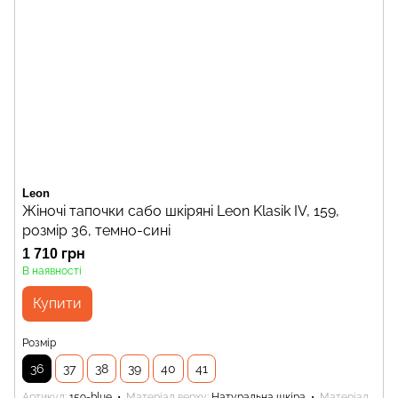
Leon
Жіночі тапочки сабо шкіряні Leon Klasik IV, 159,
розмір 36, темно-сині
1 710 грн
В наявності
Купити
Розмір
36
37
38
39
40
41
Артикул
159-blue
Матеріал верху
Натуральна шкіра
Матеріал