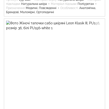
підкладки
Натуральна шкіра
Матеріал підошви
Поліуретан
Призначення
Медичні, Повсякденні
Особливості
Анатомічна,
Брендові, Маломірні, Ортопедичні