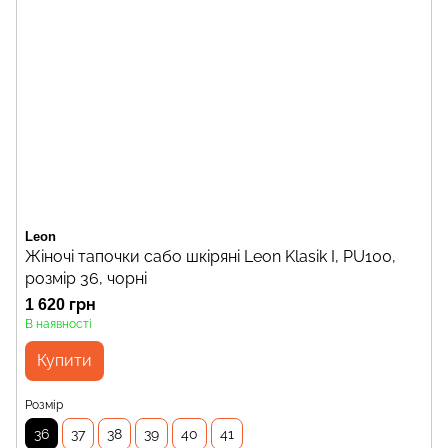
Leon
Жіночі тапочки сабо шкіряні Leon Klasik I, PU100,
розмір 36, чорні
1 620 грн
В наявності
Купити
Розмір
36
37
38
39
40
41