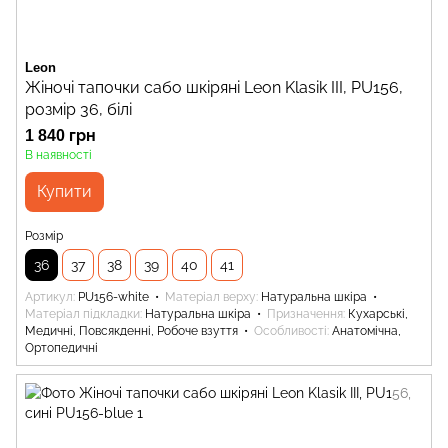
Leon
Жіночі тапочки сабо шкіряні Leon Klasik III, PU156,
розмір 36, білі
1 840 грн
В наявності
Купити
Розмір
36
37
38
39
40
41
Артикул
PU156-white
Матеріал верху
Натуральна шкіра
Матеріал підкладки
Натуральна шкіра
Призначення
Кухарські,
Медичні, Повсякденні, Робоче взуття
Особливості
Анатомічна,
Ортопедичні