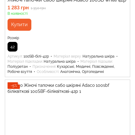
1 283 грн
1 350 грн
В наявності
Купити
Розмір
42
Артикул
100SB-білі-42р
Матеріал верху
Натуральна шкіра
Матеріал підкладки
Натуральна шкіра
Матеріал підошви
Поліуретан
Призначення
Кухарські, Медичні, Повсякденні,
Робоче взуття
Особливості
Анатомічна, Ортопедичні
−5%