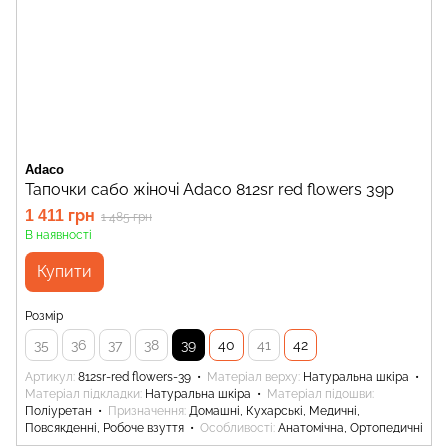
Adaco
Тапочки сабо жіночі Adaco 812sr red flowers 39р
1 411 грн
1 485 грн
В наявності
Купити
Розмір
35
36
37
38
39
40
41
42
Артикул
812sr-red flowers-39
Матеріал верху
Натуральна шкіра
Матеріал підкладки
Натуральна шкіра
Матеріал підошви
Поліуретан
Призначення
Домашні, Кухарські, Медичні,
Повсякденні, Робоче взуття
Особливості
Анатомічна, Ортопедичні