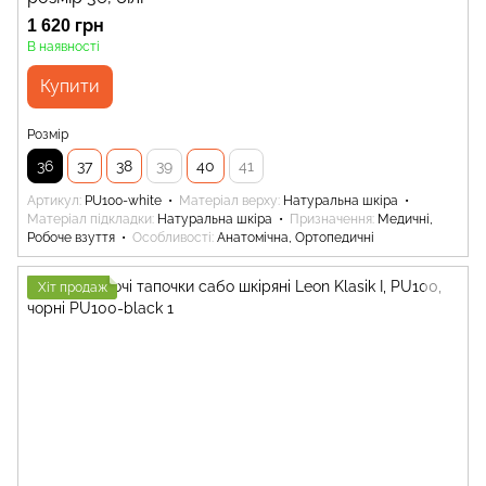
1 620 грн
В наявності
Купити
Розмір
36
37
38
39
40
41
Артикул
PU100-white
Матеріал верху
Натуральна шкіра
Матеріал підкладки
Натуральна шкіра
Призначення
Медичні,
Робоче взуття
Особливості
Анатомічна, Ортопедичні
Хіт продаж