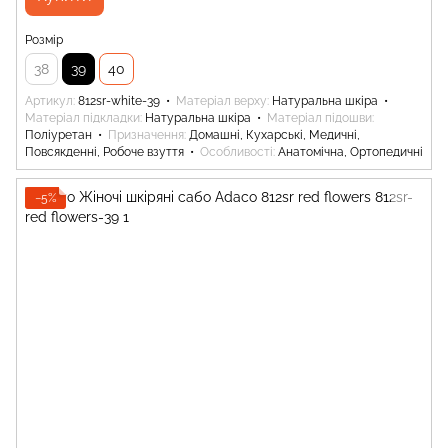
Розмір
38
39
40
Артикул
812sr-white-39
Матеріал верху
Натуральна шкіра
Матеріал підкладки
Натуральна шкіра
Матеріал підошви
Поліуретан
Призначення
Домашні, Кухарські, Медичні,
Повсякденні, Робоче взуття
Особливості
Анатомічна, Ортопедичні
−5%