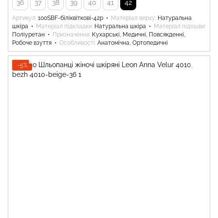
36
37
38
39
40
41
42
Артикул
100SBF-біліквіткові-42р
Матеріал верху
Натуральна
шкіра
Матеріал підкладки
Натуральна шкіра
Матеріал підошви
Поліуретан
Призначення
Кухарські, Медичні, Повсякденні,
Робоче взуття
Особливості
Анатомічна, Ортопедичні
−5%