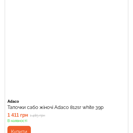
Adaco
Тапочки сабо жіночі Adaco 812sr white 39р
1 411 грн
1 485 грн
В наявності
Купити