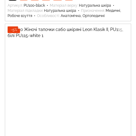
Артикул
PU100-black
Матеріал верху
Натуральна шкіра
Матеріал підкладки
Натуральна шкіра
Призначення
Медичні,
Робоче взуття
Особливості
Анатомічна, Ортопедичні
−5%