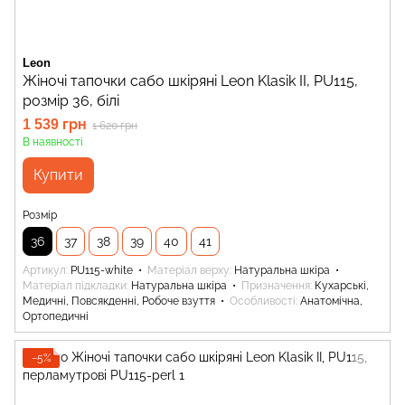
Leon
Жіночі тапочки сабо шкіряні Leon Klasik II, PU115,
розмір 36, білі
1 539 грн
1 620 грн
В наявності
Купити
Розмір
36
37
38
39
40
41
Артикул
PU115-white
Матеріал верху
Натуральна шкіра
Матеріал підкладки
Натуральна шкіра
Призначення
Кухарські,
Медичні, Повсякденні, Робоче взуття
Особливості
Анатомічна,
Ортопедичні
−5%