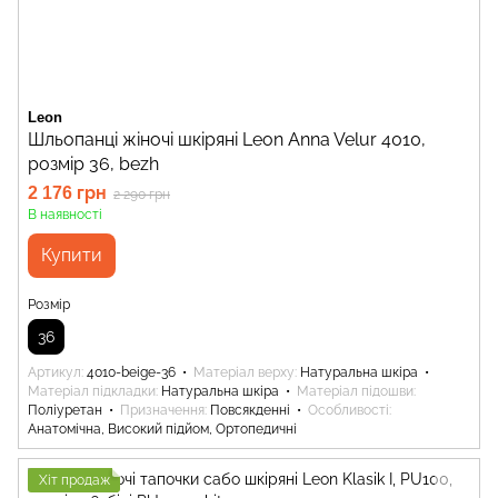
Leon
Шльопанці жіночі шкіряні Leon Anna Velur 4010,
розмір 36, bezh
2 176 грн
2 290 грн
В наявності
Купити
Розмір
36
Артикул
4010-beige-36
Матеріал верху
Натуральна шкіра
Матеріал підкладки
Натуральна шкіра
Матеріал підошви
Поліуретан
Призначення
Повсякденні
Особливості
Анатомічна, Високий підйом, Ортопедичні
Хіт продаж