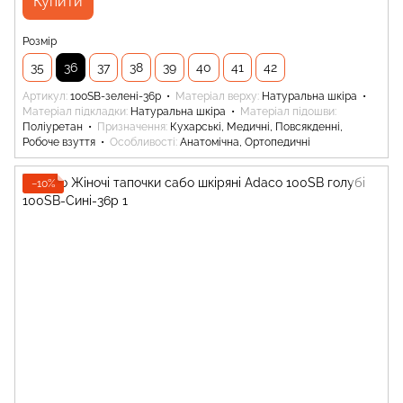
Купити
Розмір
35
36
37
38
39
40
41
42
Артикул
100SB-зелені-36р
Матеріал верху
Натуральна шкіра
Матеріал підкладки
Натуральна шкіра
Матеріал підошви
Поліуретан
Призначення
Кухарські, Медичні, Повсякденні,
Робоче взуття
Особливості
Анатомічна, Ортопедичні
−10%