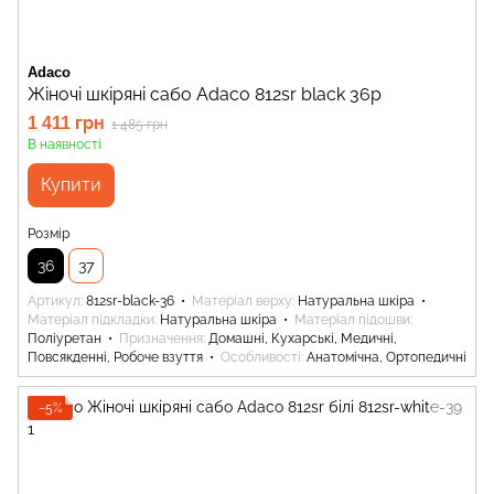
Adaco
Жіночі шкіряні сабо Adaco 812sr black 36р
1 411 грн
1 485 грн
В наявності
Купити
Розмір
36
37
Артикул
812sr-black-36
Матеріал верху
Натуральна шкіра
Матеріал підкладки
Натуральна шкіра
Матеріал підошви
Поліуретан
Призначення
Домашні, Кухарські, Медичні,
Повсякденні, Робоче взуття
Особливості
Анатомічна, Ортопедичні
−5%