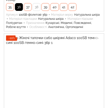
Розмір
35
36
37
38
39
40
41
42
Артикул
100SB-фіолетові-36р
Матеріал верху
Натуральна шкіра
Матеріал підкладки
Натуральна шкіра
Матеріал підошви
Поліуретан
Призначення
Кухарські, Медичні, Повсякденні,
Робоче взуття
Особливості
Анатомічна, Ортопедичні
−10%