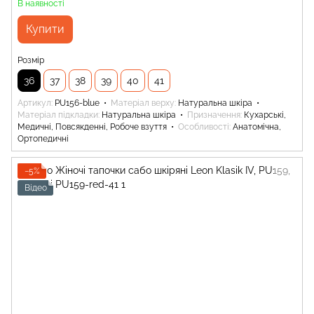
В наявності
Купити
Розмір
36
37
38
39
40
41
Артикул
PU156-blue
Матеріал верху
Натуральна шкіра
Матеріал підкладки
Натуральна шкіра
Призначення
Кухарські,
Медичні, Повсякденні, Робоче взуття
Особливості
Анатомічна,
Ортопедичні
−5%
Відео