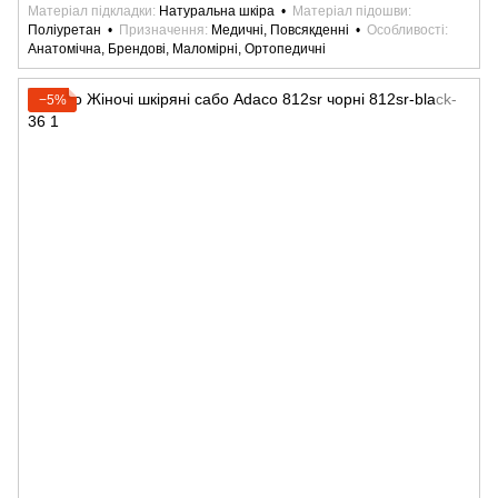
Матеріал підкладки
Натуральна шкіра
Матеріал підошви
Поліуретан
Призначення
Медичні, Повсякденні
Особливості
Анатомічна, Брендові, Маломірні, Ортопедичні
−5%