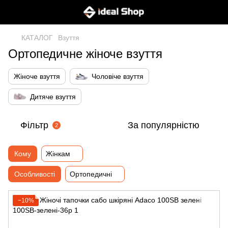
КАТАЛОГ
Взуття
Ортопедичне жіноче взуття
Жіноче взуття
Чоловіче взуття
Дитяче взуття
Фільтр
За популярністю
2
Кому
Жінкам
Особливості
Ортопедичні
−10%