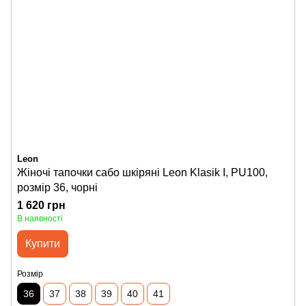
Leon
Жіночі тапочки сабо шкіряні Leon Klasik I, PU100,
розмір 36, чорні
1 620 грн
В наявності
Купити
Розмір
36
37
38
39
40
41