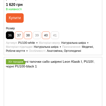
1 620 грн
В наявності
Купити
Розмір
36
37
38
39
40
41
Артикул
PU100-white
Матеріал верху
Натуральна шкіра
Матеріал підкладки
Натуральна шкіра
Призначення
Медичні,
Робоче взуття
Особливості
Анатомічна, Ортопедичні
Хіт продаж