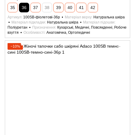
35
36
37
38
39
40
41
42
Артикул
100SB-фіолетові-36р
Матеріал верху
Натуральна шкіра
Матеріал підкладки
Натуральна шкіра
Матеріал підошви
Поліуретан
Призначення
Кухарські, Медичні, Повсякденні, Робоче
взуття
Особливості
Анатомічна, Ортопедичні
−10%