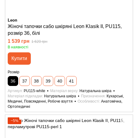
Leon
Жіночі тапочки сабо шкіряні Leon Klasik II, PU115,
розмір 36, білі
1 539 грн
1 620 грн
В наявності
Купити
Розмір
36
37
38
39
40
41
Артикул
PU115-white
Матеріал верху
Натуральна шкіра
Матеріал підкладки
Натуральна шкіра
Призначення
Кухарські,
Медичні, Повсякденні, Робоче взуття
Особливості
Анатомічна,
Ортопедичні
−5%