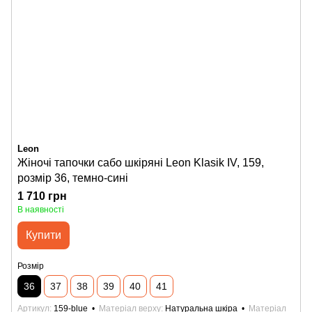
Leon
Жіночі тапочки сабо шкіряні Leon Klasik IV, 159,
розмір 36, темно-сині
1 710 грн
В наявності
Купити
Розмір
36
37
38
39
40
41
Артикул
159-blue
Матеріал верху
Натуральна шкіра
Матеріал