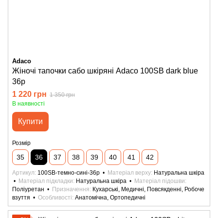
Adaco
Жіночі тапочки сабо шкіряні Adaco 100SB dark blue
36р
1 220 грн
1 350 грн
В наявності
Купити
Розмір
35
36
37
38
39
40
41
42
Артикул
100SB-темно-сині-36р
Матеріал верху
Натуральна шкіра
Матеріал підкладки
Натуральна шкіра
Матеріал підошви
Поліуретан
Призначення
Кухарські, Медичні, Повсякденні, Робоче
взуття
Особливості
Анатомічна, Ортопедичні