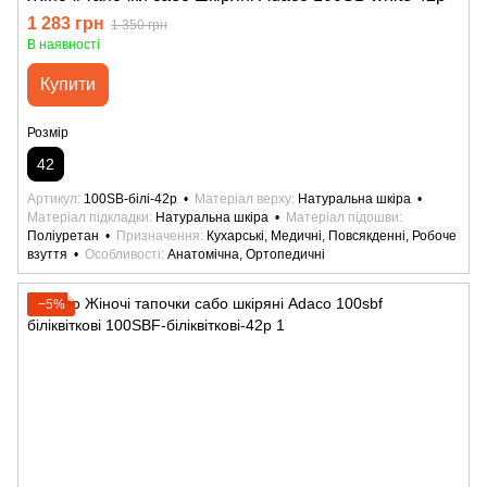
1 283 грн
1 350 грн
В наявності
Купити
Розмір
42
Артикул
100SB-білі-42р
Матеріал верху
Натуральна шкіра
Матеріал підкладки
Натуральна шкіра
Матеріал підошви
Поліуретан
Призначення
Кухарські, Медичні, Повсякденні, Робоче
взуття
Особливості
Анатомічна, Ортопедичні
−5%