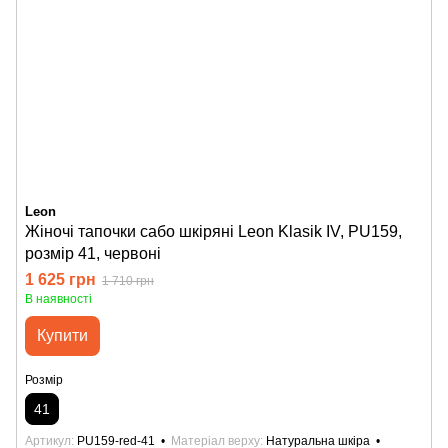
Leon
Жіночі тапочки сабо шкіряні Leon Klasik IV, PU159,
розмір 41, червоні
1 625 грн
1 710 грн
В наявності
Купити
Розмір
41
Артикул
PU159-red-41
Матеріал верху
Натуральна шкіра