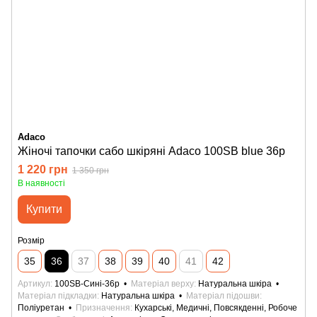
Adaco
Жіночі тапочки сабо шкіряні Adaco 100SB blue 36р
1 220 грн
1 350 грн
В наявності
Купити
Розмір
35
36
37
38
39
40
41
42
Артикул
100SB-Сині-36р
Матеріал верху
Натуральна шкіра
Матеріал підкладки
Натуральна шкіра
Матеріал підошви
Поліуретан
Призначення
Кухарські, Медичні, Повсякденні, Робоче