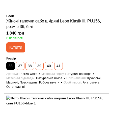
Leon
Жіночі тапочки сабо шкіряні Leon Klasik III, PU156,
розмір 36, білі
1 840 грн
В наявності
Купити
Розмір
36
37
38
39
40
41
Артикул
PU156-white
Матеріал верху
Натуральна шкіра
Матеріал підкладки
Натуральна шкіра
Призначення
Кухарські,
Медичні, Повсякденні, Робоче взуття
Особливості
Анатомічна,
Ортопедичні