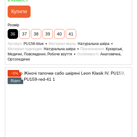
В наявності
Купити
Розмір
36
37
38
39
40
41
Артикул
PU156-blue
Матеріал верху
Натуральна шкіра
Матеріал підкладки
Натуральна шкіра
Призначення
Кухарські,
Медичні, Повсякденні, Робоче взуття
Особливості
Анатомічна,
Ортопедичні
−5%
Відео