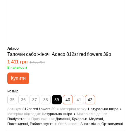
Adaco
Тапочки сабо жіночі Adaco 812sr red flowers 39р
1 411 грн
1 485 грн
В наявності
Купити
Розмір
35
36
37
38
39
40
41
42
Артикул
812sr-red flowers-39
Матеріал верху
Натуральна шкіра
Матеріал підкладки
Натуральна шкіра
Матеріал підошви
Поліуретан
Призначення
Домашні, Кухарські, Медичні,
Повсякденні, Робоче взуття
Особливості
Анатомічна, Ортопедичні