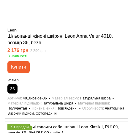
Leon
Шльопанці жіночі шкіряні Leon Anna Velur 4010,
розмір 36, bezh
2 176 грн
2 290 грн
В наявності
Купити
Розмір
36
Артикул
4010-beige-36
Матеріал верху
Натуральна шкіра
Матеріал підкладки
Натуральна шкіра
Матеріал підошви
Поліуретан
Призначення
Повсякденні
Особливості
Анатомічна,
Високий підйом, Ортопедичні
Хіт продаж