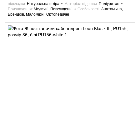
підкладки
Натуральна шкіра
Матеріал підошви
Поліуретан
Призначення
Медичні, Повсякденні
Особливості
Анатомічна,
Брендові, Маломірні, Ортопедичні