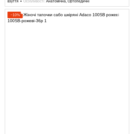
взуття
Особливості
Анатомічна, Ортопедичні
−10%