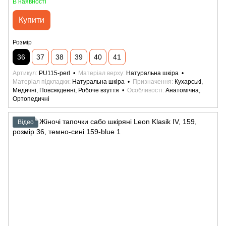
В наявності
Купити
Розмір
36
37
38
39
40
41
Артикул
PU115-perl
Матеріал верху
Натуральна шкіра
Матеріал підкладки
Натуральна шкіра
Призначення
Кухарські,
Медичні, Повсякденні, Робоче взуття
Особливості
Анатомічна,
Ортопедичні
Відео