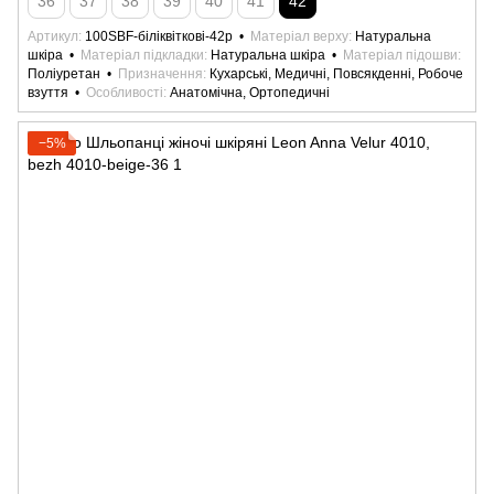
36
37
38
39
40
41
42
Артикул
100SBF-біліквіткові-42р
Матеріал верху
Натуральна
шкіра
Матеріал підкладки
Натуральна шкіра
Матеріал підошви
Поліуретан
Призначення
Кухарські, Медичні, Повсякденні, Робоче
взуття
Особливості
Анатомічна, Ортопедичні
−5%