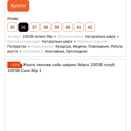
Купити
Розмір
35
36
37
38
39
40
41
42
Артикул
100SB-зелені-36р
Матеріал верху
Натуральна шкіра
Матеріал підкладки
Натуральна шкіра
Матеріал підошви
Поліуретан
Призначення
Кухарські, Медичні, Повсякденні, Робоче
взуття
Особливості
Анатомічна, Ортопедичні
−10%