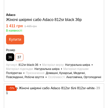
Adaco
Жіночі шкіряні сабо Adaco 812sr black 36р
1 411 грн
1 485 грн
В наявності
Купити
Розмір
36
37
Артикул
812sr-black-36
Матеріал верху
Натуральна шкіра
Матеріал підкладки
Натуральна шкіра
Матеріал підошви
Поліуретан
Призначення
Домашні, Кухарські, Медичні,
Повсякденні, Робоче взуття
Особливості
Анатомічна, Ортопедичні
−5%