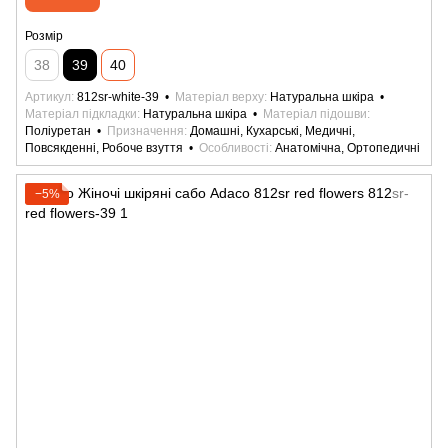
Розмір
38
39
40
Артикул
812sr-white-39
Матеріал верху
Натуральна шкіра
Матеріал підкладки
Натуральна шкіра
Матеріал підошви
Поліуретан
Призначення
Домашні, Кухарські, Медичні,
Повсякденні, Робоче взуття
Особливості
Анатомічна, Ортопедичні
−5%