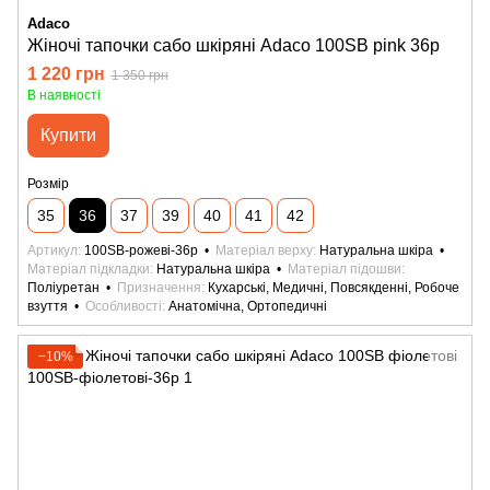
Adaco
Жіночі тапочки сабо шкіряні Adaco 100SB pink 36р
1 220 грн
1 350 грн
В наявності
Купити
Розмір
35
36
37
39
40
41
42
Артикул
100SB-рожеві-36р
Матеріал верху
Натуральна шкіра
Матеріал підкладки
Натуральна шкіра
Матеріал підошви
Поліуретан
Призначення
Кухарські, Медичні, Повсякденні, Робоче
взуття
Особливості
Анатомічна, Ортопедичні
−10%