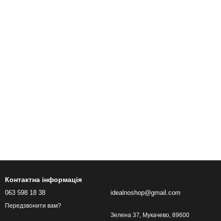
Контактна інформація
063 598 18 38
idealnoshop@gmail.com
Передзвонити вам?
Зелена 37, Мукачево, 89600