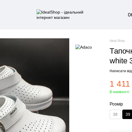
0
Ideal Shop
Тапочк
white 
Написати від
1 411
В наявності
Розмір
38
39