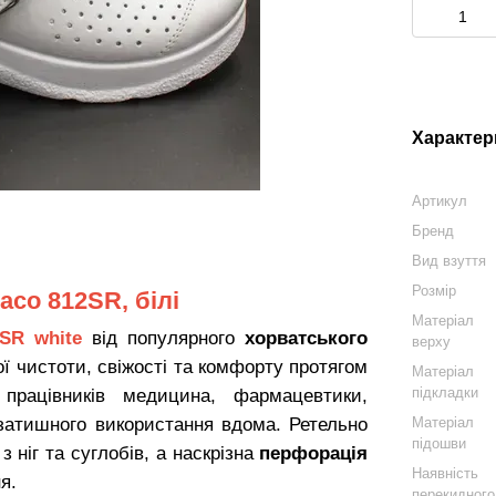
Характер
Артикул
Бренд
Вид взуття
Розмір
aco 812SR, білі
Матеріал
SR white
від популярного
хорватського
верху
ї чистоти, свіжості та комфорту протягом
Матеріал
підкладки
рацівників медицина, фармацевтики,
ля затишного використання вдома. Ретельно
Матеріал
підошви
 ніг та суглобів, а наскрізна
перфорація
Наявність
я.
перекидного