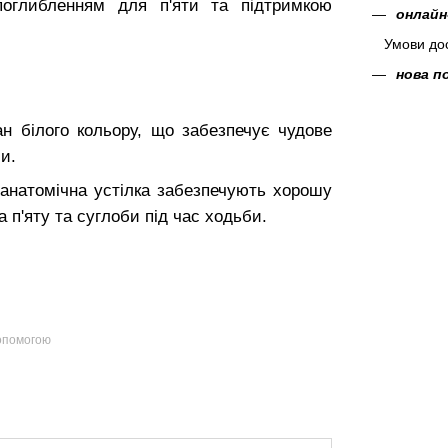
оглибленням для п'яти та підтримкою
онлайн
Умови дос
нова 
ан білого кольору, що забезпечує чудове
и.
анатомічна устілка забезпечують хорошу
п'яту та суглоби під час ходьби.
допомогою