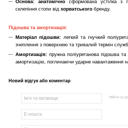
Основа:
анатомічно
сформована устілка з п
склепіння стопи від
хорватського
бренду.
Підошва та амортизація:
Матеріал підошви:
легкий та гнучкий поліурет
зчеплення з поверхнею та тривалий термін служб
Амортизація:
пружна поліуретанова підошва та 
амортизацію, поглинаючи ударне навантаження на 
Новий відгук або коментар
Увійти за 