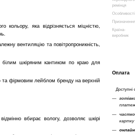
ремінця
Особливості
Призначенн
о кольору, яка відрізняється міцністю,
Країна-
нь.
виробник
лежну вентиляцію та повітропроникність,
 білим шкіряним кантиком по краю для
Оплата
 та фірмовим лейблом бренду на верхній
Доступні с
готівк
платеж
частко
відмінно вбирає вологу, дозволяє шкірі
картку
онлайн