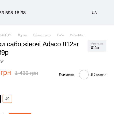
63 598 18 38
UA
КАТАЛОГ
Взуття
Жіноче взуття
Сабо
Сабо Adaco
и сабо жіночі Adaco 812sr
Артикул
812sr
39р
гук
 грн
1 485 грн
Порівняти
В бажання
40