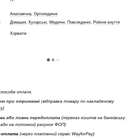
Анатомічна
,
Ортопедичні
я
Домашні
,
Кухарські
,
Медичні
,
Повсякденні
,
Робоче взуття
Хорватія
пособи оплати:
ою при отриманні
(
відправка товару по накладеному
у)
ва або повна передоплата
(переказ коштів на банківську
 або на поточний рахунок ФОП)
-оплата
(через платіжний сервіс WayforPay)