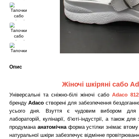
Опис
Жіночі шкіряні сабо Ad
Універсальні та сніжно-білі жіночі сабо
Adaco 812
бренду
Adaco
створені для забезпечення бездоганно
усього дня. Взуття є чудовим вибором для п
лабораторій, кулінарії, б'юті-індустрії, а також д
продумана
анатомічна
форма устілки знімає втому з
натуральної шкіри забезпечує відмінне провітрюванн