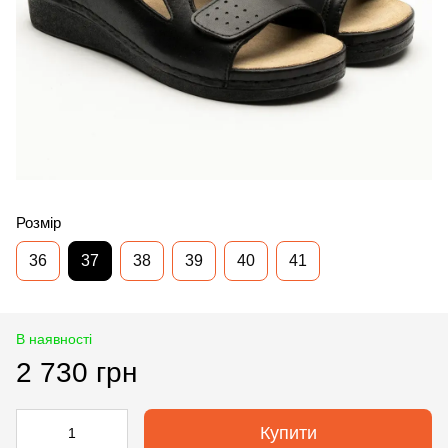
Розмір
36
37
38
39
40
41
В наявності
2 730 грн
Купити