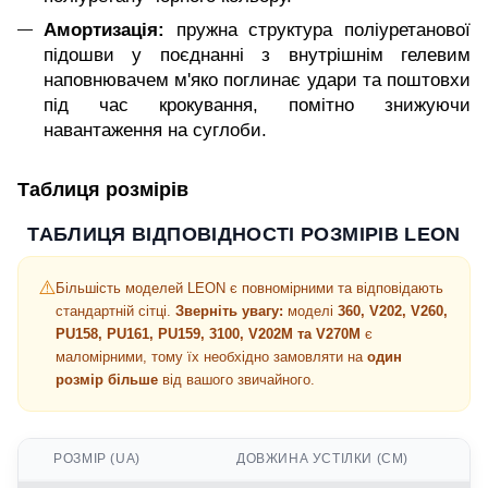
Амортизація:
пружна структура поліуретанової
підошви у поєднанні з внутрішнім гелевим
наповнювачем м'яко поглинає удари та поштовхи
під час крокування, помітно знижуючи
навантаження на суглоби.
Таблиця розмірів
ТАБЛИЦЯ ВІДПОВІДНОСТІ РОЗМІРІВ LEON
⚠️
Більшість моделей LEON є повномірними та відповідають
стандартній сітці.
Зверніть увагу:
моделі
360, V202, V260,
PU158, PU161, PU159, 3100, V202M та V270M
є
маломірними, тому їх необхідно замовляти на
один
розмір більше
від вашого звичайного.
РОЗМІР (UA)
ДОВЖИНА УСТІЛКИ (СМ)