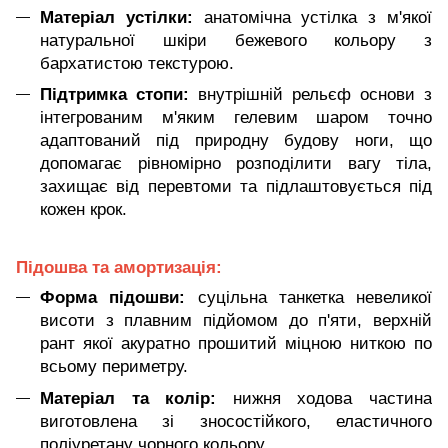
Матеріал устілки:
анатомічна устілка з м'якої
натуральної шкіри бежевого кольору з
бархатистою текстурою.
Підтримка стопи:
внутрішній рельєф основи з
інтегрованим м'яким гелевим шаром точно
адаптований під природну будову ноги, що
допомагає рівномірно розподілити вагу тіла,
захищає від перевтоми та підлаштовується під
кожен крок.
Підошва та амортизація:
Форма підошви:
суцільна танкетка невеликої
висоти з плавним підйомом до п'яти, верхній
рант якої акуратно прошитий міцною ниткою по
всьому периметру.
Матеріал та колір:
нижня ходова частина
виготовлена зі зносостійкого, еластичного
поліуретану чорного кольору.