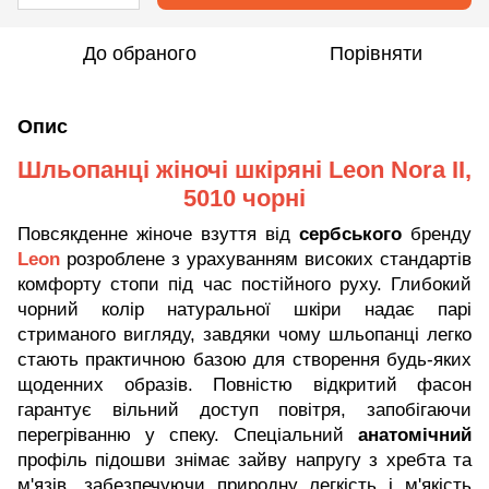
До обраного
Порівняти
Опис
Шльопанці жіночі шкіряні Leon Nora II,
5010 чорні
Повсякденне жіноче взуття від
сербського
бренду
Leon
розроблене з урахуванням високих стандартів
комфорту стопи під час постійного руху. Глибокий
чорний колір натуральної шкіри надає парі
стриманого вигляду, завдяки чому шльопанці легко
стають практичною базою для створення будь-яких
щоденних образів. Повністю відкритий фасон
гарантує вільний доступ повітря, запобігаючи
перегріванню у спеку. Спеціальний
анатомічний
профіль підошви знімає зайву напругу з хребта та
м'язів, забезпечуючи природну легкість і м'якість