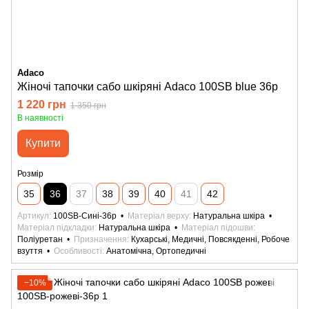
Adaco
Жіночі тапочки сабо шкіряні Adaco 100SB blue 36р
1 220 грн
1 350 грн
В наявності
Купити
Розмір
35
36
37
38
39
40
41
42
Артикул
100SB-Сині-36р
Матеріал верху
Натуральна шкіра
Матеріал підкладки
Натуральна шкіра
Матеріал підошви
Поліуретан
Призначення
Кухарські, Медичні, Повсякденні, Робоче
взуття
Особливості
Анатомічна, Ортопедичні
−10%