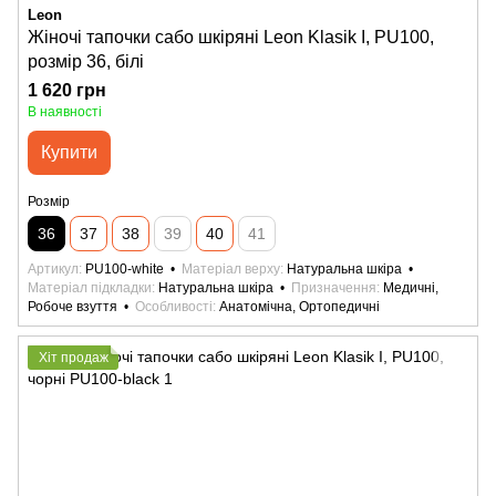
Leon
Жіночі тапочки сабо шкіряні Leon Klasik I, PU100,
розмір 36, білі
1 620 грн
В наявності
Купити
Розмір
36
37
38
39
40
41
Артикул
PU100-white
Матеріал верху
Натуральна шкіра
Матеріал підкладки
Натуральна шкіра
Призначення
Медичні,
Робоче взуття
Особливості
Анатомічна, Ортопедичні
Хіт продаж