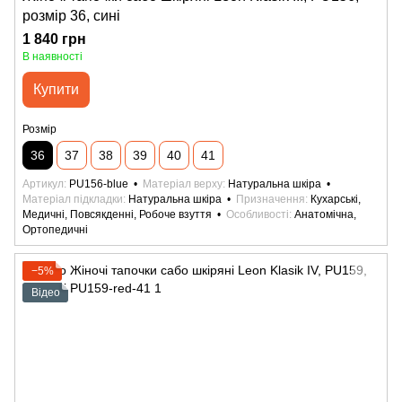
розмір 36, сині
1 840 грн
В наявності
Купити
Розмір
36
37
38
39
40
41
Артикул
PU156-blue
Матеріал верху
Натуральна шкіра
Матеріал підкладки
Натуральна шкіра
Призначення
Кухарські,
Медичні, Повсякденні, Робоче взуття
Особливості
Анатомічна,
Ортопедичні
−5%
Відео