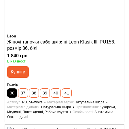
Leon
Жіночі тапочки сабо шкіряні Leon Klasik III, PU156,
розмір 36, білі
1 840 грн
В наявності
Купити
Розмір
36
37
38
39
40
41
Артикул
PU156-white
Матеріал верху
Натуральна шкіра
Матеріал підкладки
Натуральна шкіра
Призначення
Кухарські,
Медичні, Повсякденні, Робоче взуття
Особливості
Анатомічна,
Ортопедичні