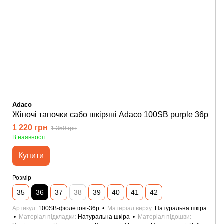
Adaco
Жіночі тапочки сабо шкіряні Adaco 100SB purple 36р
1 220 грн
1 350 грн
В наявності
Купити
Розмір
35
36
37
38
39
40
41
42
Артикул
100SB-фіолетові-36р
Матеріал верху
Натуральна шкіра
Матеріал підкладки
Натуральна шкіра
Матеріал підошви