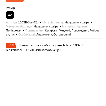
Розмір
42
Артикул
100SB-білі-42р
Матеріал верху
Натуральна шкіра
Матеріал підкладки
Натуральна шкіра
Матеріал підошви
Поліуретан
Призначення
Кухарські, Медичні, Повсякденні, Робоче
взуття
Особливості
Анатомічна, Ортопедичні
−5%