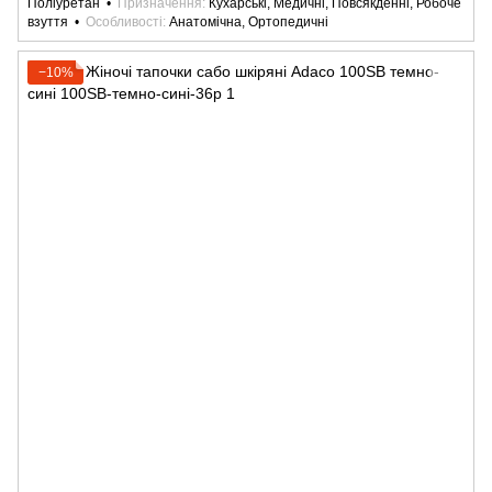
Поліуретан
Призначення
Кухарські, Медичні, Повсякденні, Робоче
взуття
Особливості
Анатомічна, Ортопедичні
−10%