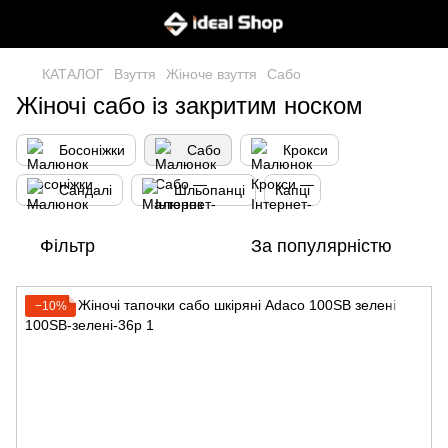
КАТАЛОГ
Взуття
Жіноче взуття
Сабо
Жіночі сабо із закритим носком
Босоніжки
Сабо
Крокси
Сандалі
Шльопанці
Капці
Фільтр
За популярністю
−10%