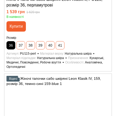
розмір 36, перламутрові
1 539 грн
1 620 грн
В наявності
Купити
Розмір
36
37
38
39
40
41
Артикул
PU115-perl
Матеріал верху
Натуральна шкіра
Матеріал підкладки
Натуральна шкіра
Призначення
Кухарські,
Медичні, Повсякденні, Робоче взуття
Особливості
Анатомічна,
Ортопедичні
Відео