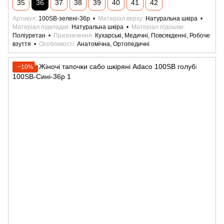
35
36
37
38
39
40
41
42
Артикул
100SB-зелені-36р
Матеріал верху
Натуральна шкіра
Матеріал підкладки
Натуральна шкіра
Матеріал підошви
Поліуретан
Призначення
Кухарські, Медичні, Повсякденні, Робоче
взуття
Особливості
Анатомічна, Ортопедичні
−10%