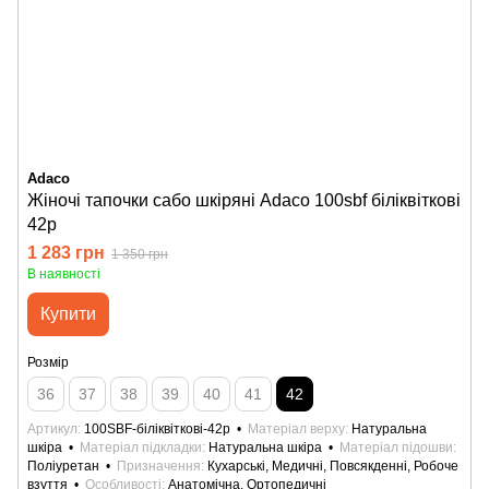
Adaco
Жіночі тапочки сабо шкіряні Adaco 100sbf біліквіткові
42р
1 283 грн
1 350 грн
В наявності
Купити
Розмір
36
37
38
39
40
41
42
Артикул
100SBF-біліквіткові-42р
Матеріал верху
Натуральна
шкіра
Матеріал підкладки
Натуральна шкіра
Матеріал підошви
Поліуретан
Призначення
Кухарські, Медичні, Повсякденні, Робоче
взуття
Особливості
Анатомічна, Ортопедичні