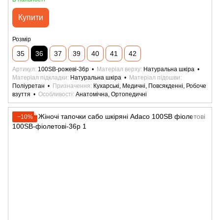
Купити
Розмір
35
36
37
39
40
41
42
Артикул
100SB-рожеві-36р
Матеріал верху
Натуральна шкіра
Матеріал підкладки
Натуральна шкіра
Матеріал підошви
Поліуретан
Призначення
Кухарські, Медичні, Повсякденні, Робоче
взуття
Особливості
Анатомічна, Ортопедичні
−10%