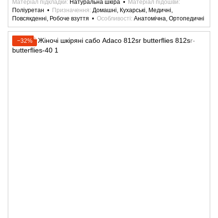
Матеріал підкладки
Натуральна шкіра
Матеріал підошви
Поліуретан
Призначення
Домашні, Кухарські, Медичні,
Повсякденні, Робоче взуття
Особливості
Анатомічна, Ортопедичні
−32%