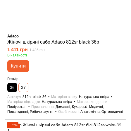
Adaco
Жіночі шкіряні сабо Adaco 812sr black 36р
1 411 грн
1 485 грн
В наявності
Купити
Розмір
36
37
Артикул
812sr-black-36
Матеріал верху
Натуральна шкіра
Матеріал підкладки
Натуральна шкіра
Матеріал підошви
Поліуретан
Призначення
Домашні, Кухарські, Медичні,
Повсякденні, Робоче взуття
Особливості
Анатомічна, Ортопедичні
−5%