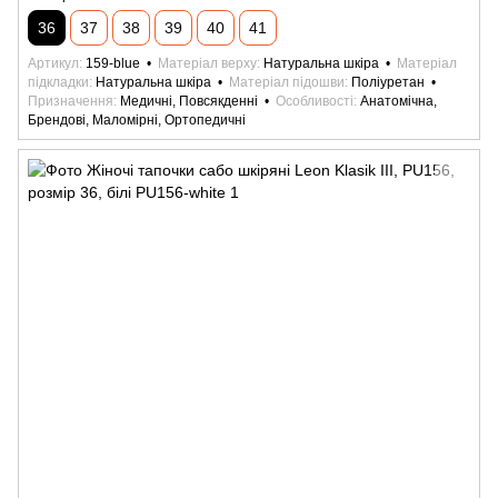
36
37
38
39
40
41
Артикул
159-blue
Матеріал верху
Натуральна шкіра
Матеріал
підкладки
Натуральна шкіра
Матеріал підошви
Поліуретан
Призначення
Медичні, Повсякденні
Особливості
Анатомічна,
Брендові, Маломірні, Ортопедичні