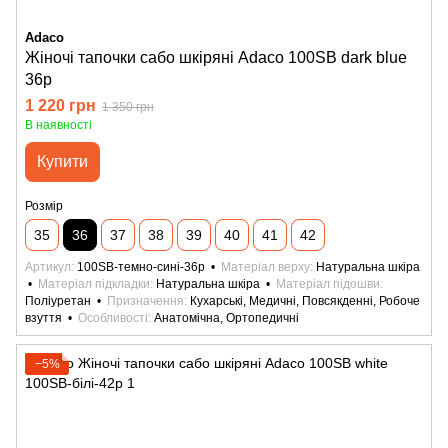
Adaco
Жіночі тапочки сабо шкіряні Adaco 100SB dark blue
36р
1 220 грн
1 350 грн
В наявності
Купити
Розмір
35
36
37
38
39
40
41
42
Артикул
100SB-темно-сині-36р
Матеріал верху
Натуральна шкіра
Матеріал підкладки
Натуральна шкіра
Матеріал підошви
Поліуретан
Призначення
Кухарські, Медичні, Повсякденні, Робоче
взуття
Особливості
Анатомічна, Ортопедичні
−5%