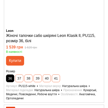
Leon
Жіночі тапочки сабо шкіряні Leon Klasik II, PU115,
розмір 36, білі
1 539 грн
1 620 грн
В наявності
Купити
Розмір
36
37
38
39
40
41
Артикул
PU115-white
Матеріал верху
Натуральна шкіра
Матеріал підкладки
Натуральна шкіра
Призначення
Кухарські,
Медичні, Повсякденні, Робоче взуття
Особливості
Анатомічна,
Ортопедичні