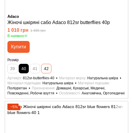
Adaco
Жіночі шкіряні сабо Adaco 812sr butterflies 40р
1 010 грн
1 485 грн
В наявності
Купити
Розмір
39
40
41
42
Артикул
812sr-butterflies-40
Матеріал верху
Натуральна шкіра
Матеріал підкладки
Натуральна шкіра
Матеріал підошви
Поліуретан
Призначення
Домашні, Кухарські, Медичні,
Повсякденні, Робоче взуття
Особливості
Анатомічна, Ортопедичні
−5%