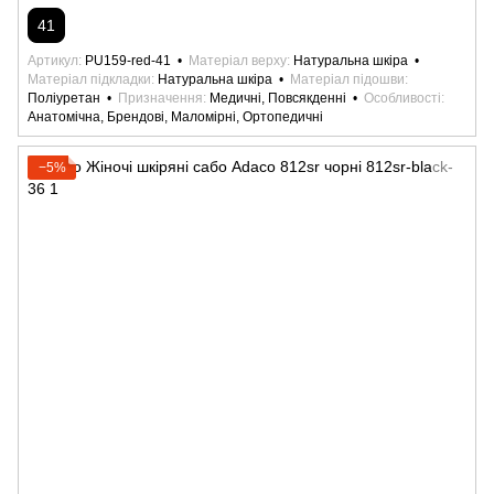
41
Артикул
PU159-red-41
Матеріал верху
Натуральна шкіра
Матеріал підкладки
Натуральна шкіра
Матеріал підошви
Поліуретан
Призначення
Медичні, Повсякденні
Особливості
Анатомічна, Брендові, Маломірні, Ортопедичні
−5%