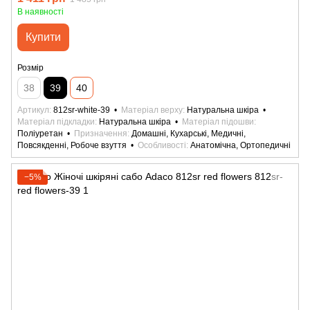
В наявності
Купити
Розмір
38
39
40
Артикул
812sr-white-39
Матеріал верху
Натуральна шкіра
Матеріал підкладки
Натуральна шкіра
Матеріал підошви
Поліуретан
Призначення
Домашні, Кухарські, Медичні,
Повсякденні, Робоче взуття
Особливості
Анатомічна, Ортопедичні
−5%