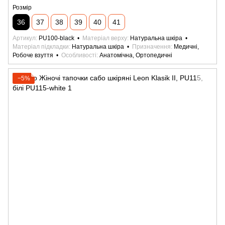
Розмір
36
37
38
39
40
41
Артикул
PU100-black
Матеріал верху
Натуральна шкіра
Матеріал підкладки
Натуральна шкіра
Призначення
Медичні,
Робоче взуття
Особливості
Анатомічна, Ортопедичні
−5%