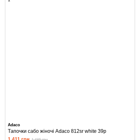
Adaco
Тапочки сабо жіночі Adaco 812sr white 39р
1 411 грн
1 485 грн