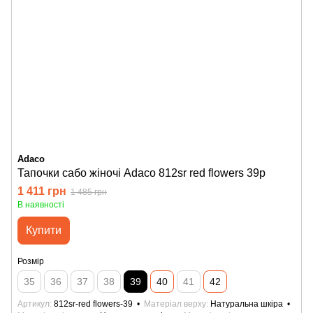
Adaco
Тапочки сабо жіночі Adaco 812sr red flowers 39р
1 411 грн
1 485 грн
В наявності
Купити
Розмір
35
36
37
38
39
40
41
42
Артикул
812sr-red flowers-39
Матеріал верху
Натуральна шкіра