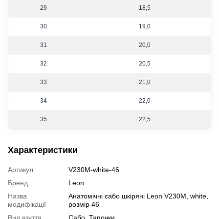
29
18,5
30
19,0
31
20,0
32
20,5
33
21,0
34
22,0
35
22,5
Характеристики
Артикул
V230M-white-46
Бренд
Leon
Назва
Анатомічні сабо шкіряні Leon V230M, white,
модифікації
розмір 46
Вид взуття
Сабо
,
Тапочки