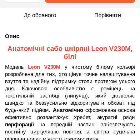
До обраного
Порівняти
Опис
Анатомічні сабо шкіряні Leon V230M,
білі
Модель
Leon V230M
у чистому білому кольорі
розроблена для тих, хто цінує точне налаштування
взуття та надійну підтримку стопи протягом усього
дня. Ключовою особливістю є ремінець на
текстильній застібці (липучці), який дозволяє
швидко та беззусильно відкоригувати обхват під
будь-який підйом.
Анатомічно
сформована основа
ефективно
розвантажує хребет, акуратні ряди
перфорації
на передній частині забезпечують
постійну циркуляцію повітря, а світла суцільна
підошва додає м'якості кожному кроку.