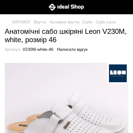
КАТАЛОГ
Взуття
Чоловіче взуття
Сабо
Сабо Leon
Анатомічні сабо шкіряні Leon V230M,
white, розмір 46
Артикул:
V230M-white-46
Написати відгук