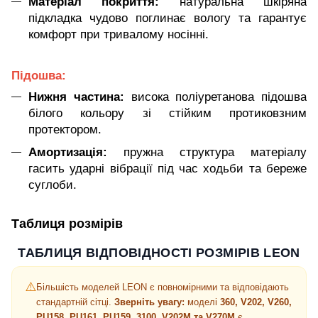
Матеріал покриття:
натуральна шкіряна
підкладка чудово поглинає вологу та гарантує
комфорт при тривалому носінні.
Підошва:
Нижня частина:
висока поліуретанова підошва
білого кольору зі стійким протиковзним
протектором.
Амортизація:
пружна структура матеріалу
гасить ударні вібрації під час ходьби та береже
суглоби.
Таблиця розмірів
ТАБЛИЦЯ ВІДПОВІДНОСТІ РОЗМІРІВ LEON
⚠️
Більшість моделей LEON є повномірними та відповідають
стандартній сітці.
Зверніть увагу:
моделі
360, V202, V260,
PU158, PU161, PU159, 3100, V202M та V270M
є