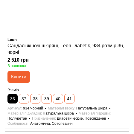
Leon
Сандалі жіночі шкіряні, Leon Diabetik, 934 розмір 36,
чорні
2 510 грн
В наявності
Купити
Розмір
36
37
38
39
40
41
Артикул
934 Чорний
Матеріал верху
Натуральна шкіра
Матеріал підкладки
Натуральна шкіра
Матеріал підошви
Поліуретан
Призначення
Диабетические, Повсякденні
Особливості
Анатомічна, Ортопедичні