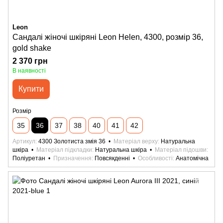
Leon
Сандалі жіночі шкіряні Leon Helen, 4300, розмір 36,
gold shake
2 370 грн
В наявності
Купити
Розмір
35
36
37
38
40
41
42
Артикул
4300 Золотиста змія 36
Матеріал верху
Натуральна
шкіра
Матеріал підкладки
Натуральна шкіра
Матеріал підошви
Поліуретан
Призначення
Повсякденні
Особливості
Анатомічна