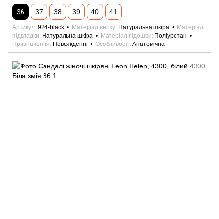
36
37
38
39
40
41
Артикул
924-black
Матеріал верху
Натуральна шкіра
Матеріал
підкладки
Натуральна шкіра
Матеріал підошви
Поліуретан
Призначення
Повсякденні
Особливості
Анатомічна