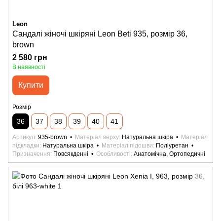
Leon
Сандалі жіночі шкіряні Leon Beti 935, розмір 36,
brown
2 580 грн
В наявності
Купити
Розмір
36
37
38
39
40
41
Артикул
935-brown
Матеріал верху
Натуральна шкіра
Матеріал
підкладки
Натуральна шкіра
Матеріал підошви
Поліуретан
Призначення
Повсякденні
Особливості
Анатомічна, Ортопедичні