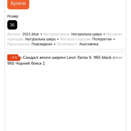
Купити
Розмір
36
Артикул
2021-blue
Матеріал верху
Натуральна шкіра
Матеріал
підкладки
Натуральна шкіра
Матеріал підошви
Поліуретан
Призначення
Повсякденні
Особливості
Анатомічна
−5%