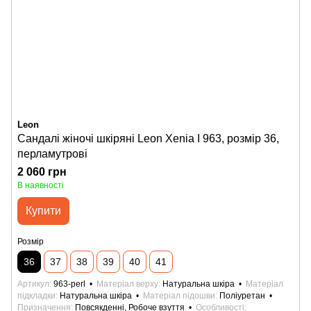
Leon
Сандалі жіночі шкіряні Leon Xenia I 963, розмір 36,
перламутрові
2 060 грн
В наявності
Купити
Розмір
36
37
38
39
40
41
Артикул
963-perl
Матеріал верху
Натуральна шкіра
Матеріал
підкладки
Натуральна шкіра
Матеріал підошви
Поліуретан
Призначення
Повсякденні, Робоче взуття
Особливості