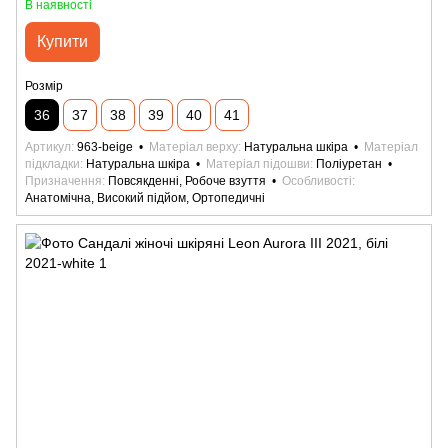
В наявності
Купити
Розмір
36
37
38
39
40
41
Артикул
963-beige
Матеріал верху
Натуральна шкіра
Матеріал
підкладки
Натуральна шкіра
Матеріал підошви
Поліуретан
Призначення
Повсякденні, Робоче взуття
Особливості
Анатомічна, Високий підйом, Ортопедичні