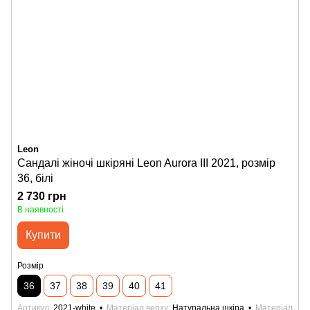
Leon
Сандалі жіночі шкіряні Leon Aurora III 2021, розмір
36, білі
2 730 грн
В наявності
Купити
Розмір
36
37
38
39
40
41
Артикул
2021-white
Матеріал верху
Натуральна шкіра
Матеріал