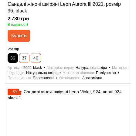
Сандалі жіночі шкіряні Leon Aurora III 2021, розмір
36, black
2 730 грн
В наявності
Купити
Розмір
36
37
40
Артикул
2021-black
Матеріал верху
Натуральна шкіра
Матеріал
підкладки
Натуральна шкіра
Матеріал підошви
Поліуретан
Призначення
Повсякденні
Особливості
Анатомічна
−5%