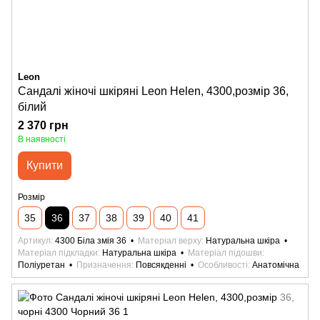
Leon
Сандалі жіночі шкіряні Leon Helen, 4300,розмір 36,
білий
2 370 грн
В наявності
Купити
Розмір
35
36
37
38
39
40
41
Артикул
4300 Біла змія 36
Матеріал верху
Натуральна шкіра
Матеріал підкладки
Натуральна шкіра
Матеріал підошви
Поліуретан
Призначення
Повсякденні
Особливості
Анатомічна