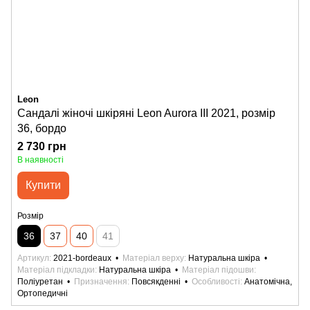
Leon
Сандалі жіночі шкіряні Leon Aurora III 2021, розмір
36, бордо
2 730 грн
В наявності
Купити
Розмір
36
37
40
41
Артикул
2021-bordeaux
Матеріал верху
Натуральна шкіра
Матеріал підкладки
Натуральна шкіра
Матеріал підошви
Поліуретан
Призначення
Повсякденні
Особливості
Анатомічна,
Ортопедичні