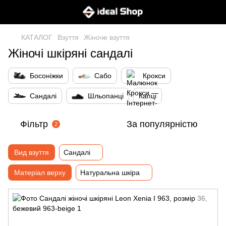
КАТАЛОГ
Взуття
Жіноче взуття
Жіночі шкіряні сандалі
Босоніжки
Сабо
Крокси
Сандалі
Шльопанці
Капці
Фільтр
За популярністю
2
Вид взуття
Сандалі
Матеріал верху
Натуральна шкіра