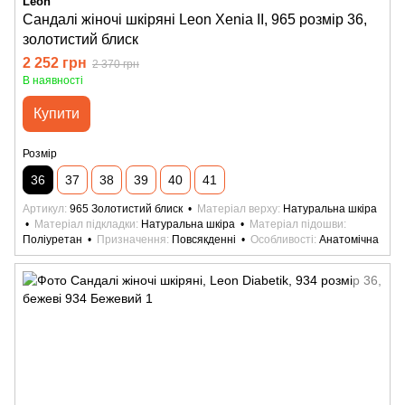
Leon
Сандалі жіночі шкіряні Leon Xenia II, 965 розмір 36,
золотистий блиск
2 252 грн
2 370 грн
В наявності
Купити
Розмір
36
37
38
39
40
41
Артикул
965 Золотистий блиск
Матеріал верху
Натуральна шкіра
Матеріал підкладки
Натуральна шкіра
Матеріал підошви
Поліуретан
Призначення
Повсякденні
Особливості
Анатомічна