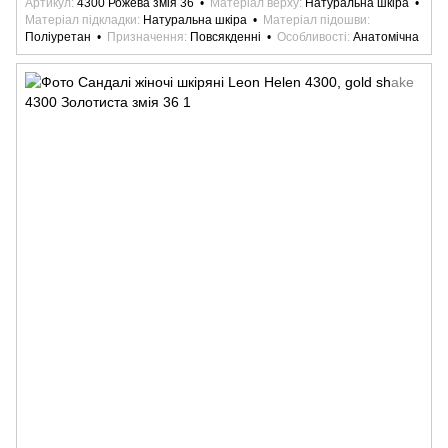
Артикул
4300 Рожева змія 36
Матеріал верху
Натуральна шкіра
Матеріал підкладки
Натуральна шкіра
Матеріал підошви
Поліуретан
Призначення
Повсякденні
Особливості
Анатомічна