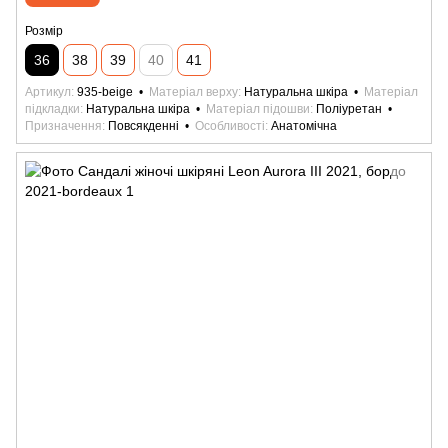
Розмір
36
38
39
40
41
Артикул
935-beige
Матеріал верху
Натуральна шкіра
Матеріал
підкладки
Натуральна шкіра
Матеріал підошви
Поліуретан
Призначення
Повсякденні
Особливості
Анатомічна