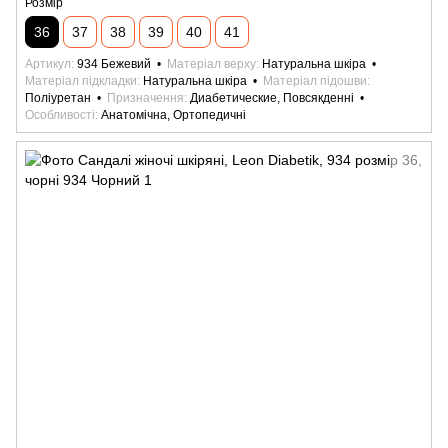
Розмір
36
37
38
39
40
41
Артикул
934 Бежевий
Матеріал верху
Натуральна шкіра
Матеріал підкладки
Натуральна шкіра
Матеріал підошви
Поліуретан
Призначення
Диабетические, Повсякденні
Особливості
Анатомічна, Ортопедичні