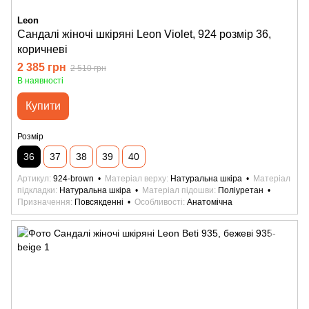
Leon
Сандалі жіночі шкіряні Leon Violet, 924 розмір 36,
коричневі
2 385 грн
2 510 грн
В наявності
Купити
Розмір
36
37
38
39
40
Артикул
924-brown
Матеріал верху
Натуральна шкіра
Матеріал
підкладки
Натуральна шкіра
Матеріал підошви
Поліуретан
Призначення
Повсякденні
Особливості
Анатомічна