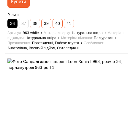
Купити
Розмір
36
37
38
39
40
41
Артикул
963-white
Матеріал верху
Натуральна шкіра
Матеріал
підкладки
Натуральна шкіра
Матеріал підошви
Поліуретан
Призначення
Повсякденні, Робоче взуття
Особливості
Анатомічна, Високий підйом, Ортопедичні