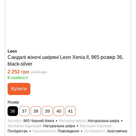
Leon
Сандалі жіночі шкіряні Leon Xenia II, 965 розмір 36,
black-silver
2 252 грн
2 370 грн
В наявності
Купити
Розмір
36
37
38
39
40
41
Артикул
965 Чорний блиск
Матеріал верху
Натуральна шкіра
Матеріал підкладки
Натуральна шкіра
Матеріал підошви
Поліуретан
Призначення
Повсякденні
Особливості
Анатомічна