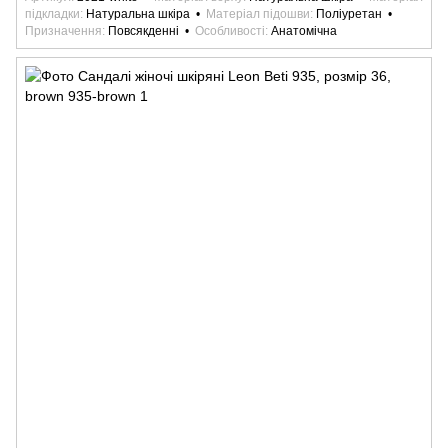
підкладки
Натуральна шкіра
Матеріал підошви
Поліуретан
Призначення
Повсякденні
Особливості
Анатомічна