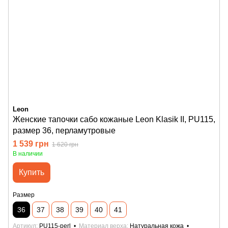
Leon
Женские тапочки сабо кожаные Leon Klasik II, PU115,
размер 36, перламутровые
1 539 грн
1 620 грн
В наличии
Купить
Размер
36
37
38
39
40
41
Артикул
PU115-perl
Материал верха
Натуральная кожа