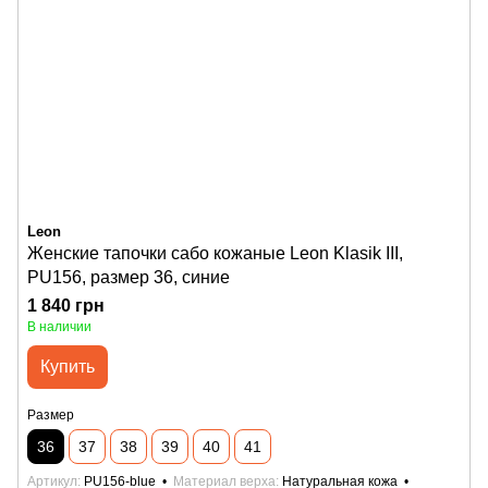
Leon
Женские тапочки сабо кожаные Leon Klasik III,
PU156, размер 36, синие
1 840 грн
В наличии
Купить
Размер
36
37
38
39
40
41
Артикул
PU156-blue
Материал верха
Натуральная кожа