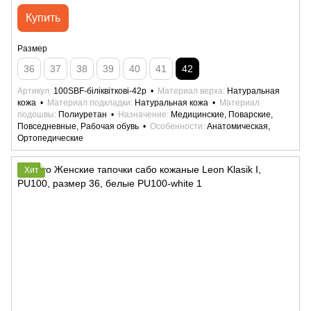
Купить
Размер
36
37
38
39
40
41
42
Артикул
100SBF-біліквіткові-42р
Материал верха
Натуральная
кожа
Материал подкладки
Натуральная кожа
Материал
подошвы
Полиуретан
Назначение
Медицинские, Поварские,
Повседневные, Рабочая обувь
Особенности
Анатомическая,
Ортопедические
Хит