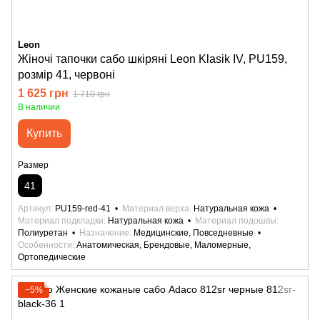
Leon
Жіночі тапочки сабо шкіряні Leon Klasik IV, PU159,
розмір 41, червоні
1 625 грн
1 710 грн
В наличии
Купить
Размер
41
Артикул
PU159-red-41
Материал верха
Натуральная кожа
Материал подкладки
Натуральная кожа
Материал подошвы
Полиуретан
Назначение
Медицинские, Повседневные
Особенности
Анатомическая, Брендовые, Маломерные,
Ортопедические
−5%