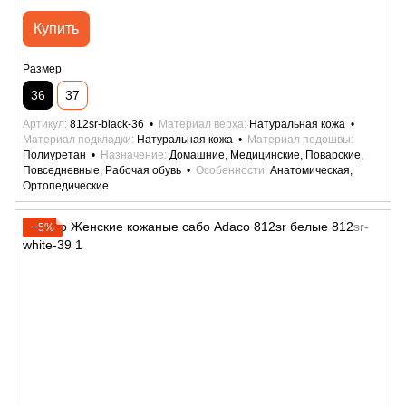
Купить
Размер
36
37
Артикул
812sr-black-36
Материал верха
Натуральная кожа
Материал подкладки
Натуральная кожа
Материал подошвы
Полиуретан
Назначение
Домашние, Медицинские, Поварские,
Повседневные, Рабочая обувь
Особенности
Анатомическая,
Ортопедические
−5%