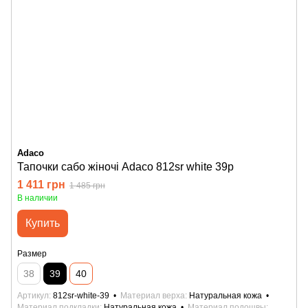
Adaco
Тапочки сабо жіночі Adaco 812sr white 39р
1 411 грн
1 485 грн
В наличии
Купить
Размер
38
39
40
Артикул
812sr-white-39
Материал верха
Натуральная кожа
Материал подкладки
Натуральная кожа
Материал подошвы