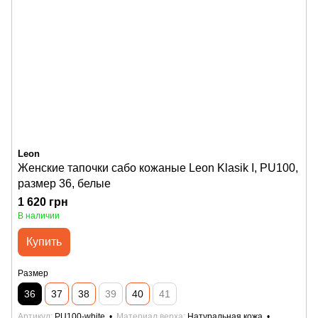
Leon
Женские тапочки сабо кожаные Leon Klasik I, PU100,
размер 36, белые
1 620 грн
В наличии
Купить
Размер
36
37
38
39
40
41
Артикул
PU100-white
Материал верха
Натуральная кожа