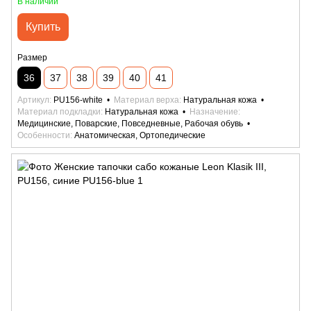
В наличии
Купить
Размер
36
37
38
39
40
41
Артикул
PU156-white
Материал верха
Натуральная кожа
Материал подкладки
Натуральная кожа
Назначение
Медицинские, Поварские, Повседневные, Рабочая обувь
Особенности
Анатомическая, Ортопедические