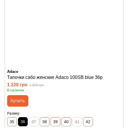
Adaco
Тапочки сабо женские Adaco 100SB blue 36р
1 220 грн
1 350 грн
В наличии
Купить
Размер
35
36
37
38
39
40
41
42