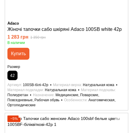
Adaco
Жіночі тапочки сабо шкіряні Adaco 100SB white 42р
1 283 грн
1 350 грн
В наличии
Купить
Размер
42
Артикул
100SB-білі-42р
Материал верха
Натуральная кожа
Материал подкладки
Натуральная кожа
Материал подошвы
Полиуретан
Назначение
Медицинские, Поварские,
Повседневные, Рабочая обувь
Особенности
Анатомическая,
Ортопедические
−5%