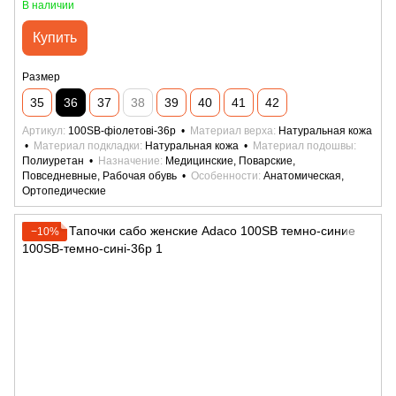
В наличии
Купить
Размер
35
36
37
38
39
40
41
42
Артикул
100SB-фіолетові-36р
Материал верха
Натуральная кожа
Материал подкладки
Натуральная кожа
Материал подошвы
Полиуретан
Назначение
Медицинские, Поварские,
Повседневные, Рабочая обувь
Особенности
Анатомическая,
Ортопедические
−10%