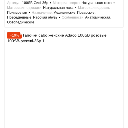
Артикул
100SB-Сині-36р
Материал верха
Натуральная кожа
Материал подкладки
Натуральная кожа
Материал подошвы
Полиуретан
Назначение
Медицинские, Поварские,
Повседневные, Рабочая обувь
Особенности
Анатомическая,
Ортопедические
−10%