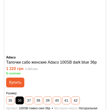
Adaco
Тапочки сабо женские Adaco 100SB dark blue 36р
1 220 грн
1 350 грн
В наличии
Купить
Размер
35
36
37
38
39
40
41
42
Артикул
100SB-темно-сині-36р
Материал верха
Натуральная