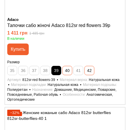
Adaco
Тапочки сабо жіночі Adaco 812sr red flowers 39р
1 411 грн
1 485 грн
В наличии
Купить
Размер
35
36
37
38
39
40
41
42
Артикул
812sr-red flowers-39
Материал верха
Натуральная кожа
Материал подкладки
Натуральная кожа
Материал подошвы
Полиуретан
Назначение
Домашние, Медицинские, Поварские,
Повседневные, Рабочая обувь
Особенности
Анатомическая,
Ортопедические
−32%