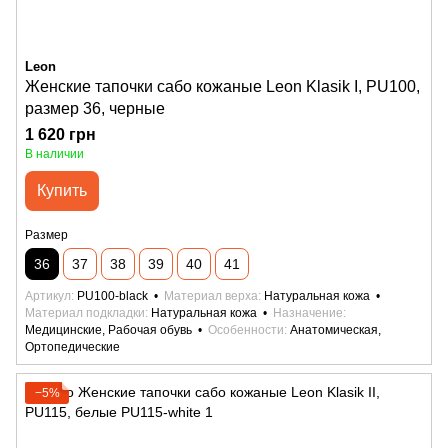
Leon
Женские тапочки сабо кожаные Leon Klasik I, PU100,
размер 36, черные
1 620 грн
В наличии
Купить
Размер
36
37
38
39
40
41
Артикул
PU100-black
Материал верха
Натуральная кожа
Материал подкладки
Натуральная кожа
Назначение
Медицинские, Рабочая обувь
Особенности
Анатомическая,
Ортопедические
−5%