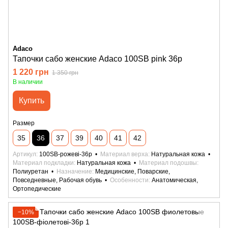
Adaco
Тапочки сабо женские Adaco 100SB pink 36р
1 220 грн
1 350 грн
В наличии
Купить
Размер
35
36
37
39
40
41
42
Артикул
100SB-рожеві-36р
Материал верха
Натуральная кожа
Материал подкладки
Натуральная кожа
Материал подошвы
Полиуретан
Назначение
Медицинские, Поварские,
Повседневные, Рабочая обувь
Особенности
Анатомическая,
Ортопедические
−10%