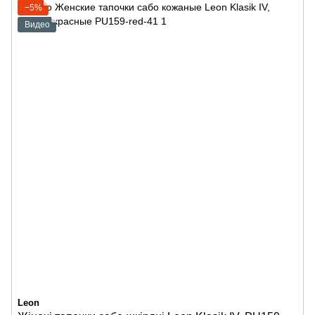
−5%
Видео
Leon