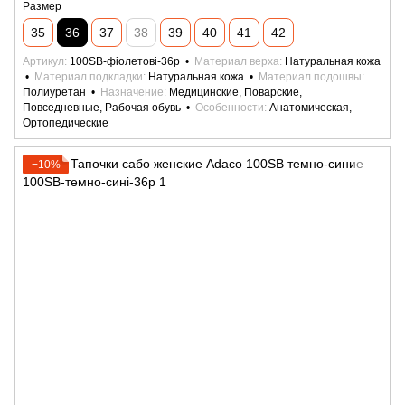
Размер
35
36
37
38
39
40
41
42
Артикул
100SB-фіолетові-36р
Материал верха
Натуральная кожа
Материал подкладки
Натуральная кожа
Материал подошвы
Полиуретан
Назначение
Медицинские, Поварские,
Повседневные, Рабочая обувь
Особенности
Анатомическая,
Ортопедические
−10%