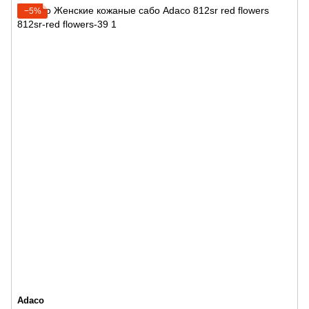
−5%
Adaco