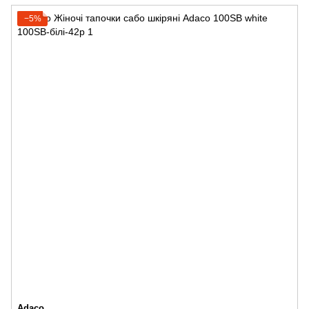
−5%
Adaco