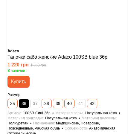
Adaco
Тапочки сабо женские Adaco 100SB blue 36р
1 220 грн
1 350 грн
В наличии
Купить
Размер
35
36
37
38
39
40
41
42
Артикул
100SB-Сині-36р
Материал верха
Натуральная кожа
Материал подкладки
Натуральная кожа
Материал подошвы
Полиуретан
Назначение
Медицинские, Поварские,
Повседневные, Рабочая обувь
Особенности
Анатомическая,
Ортопедические