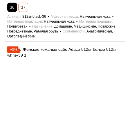
36
37
Артикул
812sr-black-36
Материал верха
Натуральная кожа
Материал подкладки
Натуральная кожа
Материал подошвы
Полиуретан
Назначение
Домашние, Медицинские, Поварские,
Повседневные, Рабочая обувь
Особенности
Анатомическая,
Ортопедические
−5%