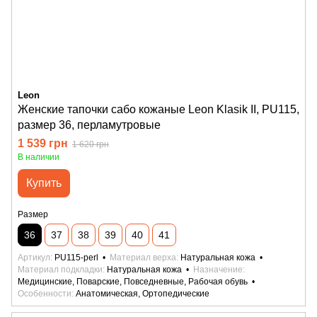
Leon
Женские тапочки сабо кожаные Leon Klasik II, PU115,
размер 36, перламутровые
1 539 грн
1 620 грн
В наличии
Купить
Размер
36
37
38
39
40
41
Артикул
PU115-perl
Материал верха
Натуральная кожа
Материал подкладки
Натуральная кожа
Назначение
Медицинские, Поварские, Повседневные, Рабочая обувь
Особенности
Анатомическая, Ортопедические