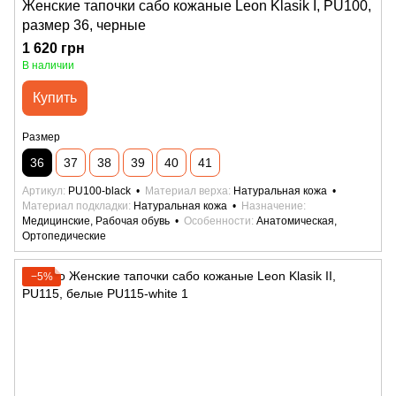
Женские тапочки сабо кожаные Leon Klasik I, PU100,
размер 36, черные
1 620 грн
В наличии
Купить
Размер
36
37
38
39
40
41
Артикул
PU100-black
Материал верха
Натуральная кожа
Материал подкладки
Натуральная кожа
Назначение
Медицинские, Рабочая обувь
Особенности
Анатомическая,
Ортопедические
−5%