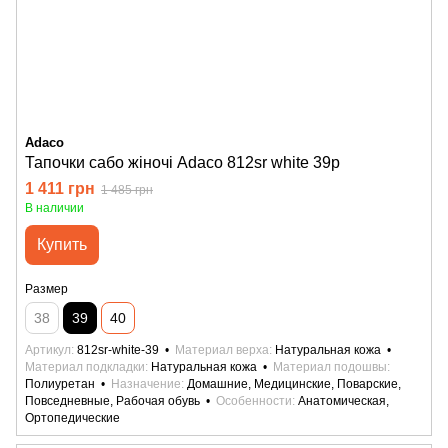
Adaco
Тапочки сабо жіночі Adaco 812sr white 39р
1 411 грн
1 485 грн
В наличии
Купить
Размер
38
39
40
Артикул
812sr-white-39
Материал верха
Натуральная кожа
Материал подкладки
Натуральная кожа
Материал подошвы
Полиуретан
Назначение
Домашние, Медицинские, Поварские,
Повседневные, Рабочая обувь
Особенности
Анатомическая,
Ортопедические