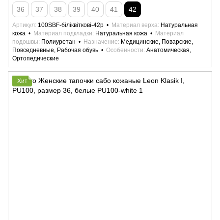
36
37
38
39
40
41
42
Артикул
100SBF-біліквіткові-42р
Материал верха
Натуральная
кожа
Материал подкладки
Натуральная кожа
Материал
подошвы
Полиуретан
Назначение
Медицинские, Поварские,
Повседневные, Рабочая обувь
Особенности
Анатомическая,
Ортопедические
Хит