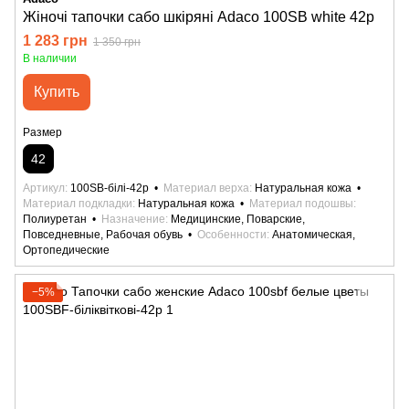
Жіночі тапочки сабо шкіряні Adaco 100SB white 42р
1 283 грн
1 350 грн
В наличии
Купить
Размер
42
Артикул
100SB-білі-42р
Материал верха
Натуральная кожа
Материал подкладки
Натуральная кожа
Материал подошвы
Полиуретан
Назначение
Медицинские, Поварские,
Повседневные, Рабочая обувь
Особенности
Анатомическая,
Ортопедические
−5%