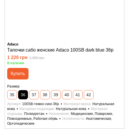
Adaco
Тапочки сабо женские Adaco 100SB dark blue 36р
1 220 грн
1 350 грн
В наличии
Купить
Размер
35
36
37
38
39
40
41
42
Артикул
100SB-темно-сині-36р
Материал верха
Натуральная
кожа
Материал подкладки
Натуральная кожа
Материал
подошвы
Полиуретан
Назначение
Медицинские, Поварские,
Повседневные, Рабочая обувь
Особенности
Анатомическая,
Ортопедические