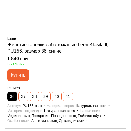
Leon
Женские тапочки сабо кожаные Leon Klasik III,
PU156, размер 36, синие
1 840 грн
В наличии
Купить
Размер
36
37
38
39
40
41
Артикул
PU156-blue
Материал верха
Натуральная кожа
Материал подкладки
Натуральная кожа
Назначение
Медицинские, Поварские, Повседневные, Рабочая обувь
Особенности
Анатомическая, Ортопедические