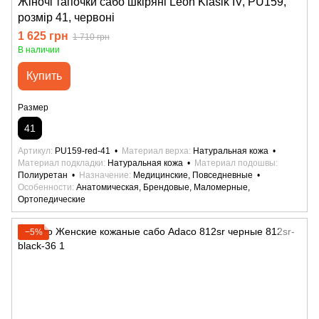
Жіночі тапочки сабо шкіряні Leon Klasik IV, PU159,
розмір 41, червоні
1 625 грн
1 710 грн
В наличии
Купить
Размер
41
Артикул
PU159-red-41
Материал верха
Натуральная кожа
Материал подкладки
Натуральная кожа
Материал подошвы
Полиуретан
Назначение
Медицинские, Повседневные
Особенности
Анатомическая, Брендовые, Маломерные,
Ортопедические
−5%