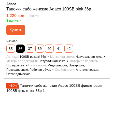
Adaco
Тапочки сабо женские Adaco 100SB pink 36р
1 220 грн
1 350 грн
В наличии
Купить
Размер
35
36
37
39
40
41
42
Артикул
100SB-рожеві-36р
Материал верха
Натуральная кожа
Материал подкладки
Натуральная кожа
Материал подошвы
Полиуретан
Назначение
Медицинские, Поварские,
Повседневные, Рабочая обувь
Особенности
Анатомическая,
Ортопедические
−10%