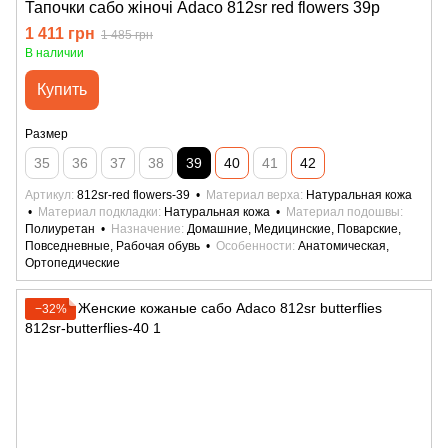
Тапочки сабо жіночі Adaco 812sr red flowers 39р
1 411 грн
1 485 грн
В наличии
Купить
Размер
35
36
37
38
39
40
41
42
Артикул
812sr-red flowers-39
Материал верха
Натуральная кожа
Материал подкладки
Натуральная кожа
Материал подошвы
Полиуретан
Назначение
Домашние, Медицинские, Поварские,
Повседневные, Рабочая обувь
Особенности
Анатомическая,
Ортопедические
−32%