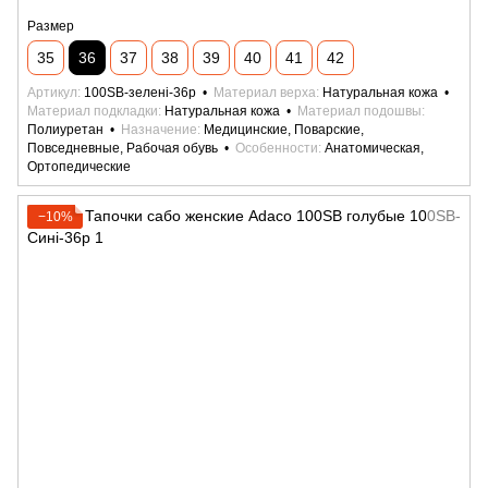
Размер
35
36
37
38
39
40
41
42
Артикул
100SB-зелені-36р
Материал верха
Натуральная кожа
Материал подкладки
Натуральная кожа
Материал подошвы
Полиуретан
Назначение
Медицинские, Поварские,
Повседневные, Рабочая обувь
Особенности
Анатомическая,
Ортопедические
−10%