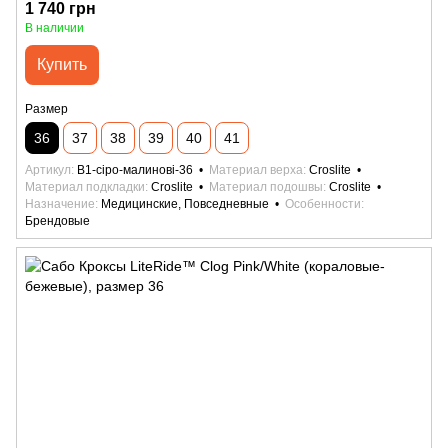
1 740 грн
В наличии
Купить
Размер
36
37
38
39
40
41
Артикул
B1-сіро-малинові-36
Материал верха
Croslite
Материал подкладки
Croslite
Материал подошвы
Croslite
Назначение
Медицинские, Повседневные
Особенности
Брендовые