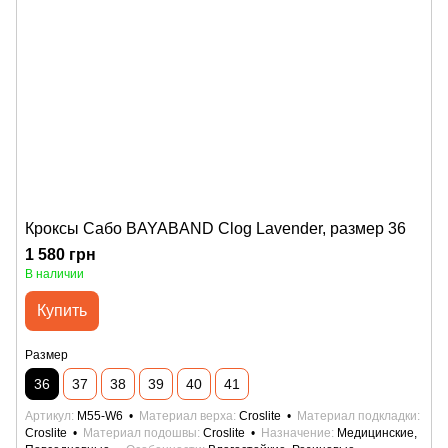
Кроксы Сабо BAYABAND Clog Lavender, размер 36
1 580 грн
В наличии
Купить
Размер
36
37
38
39
40
41
Артикул
M55-W6
Материал верха
Croslite
Материал подкладки
Croslite
Материал подошвы
Croslite
Назначение
Медицинские,