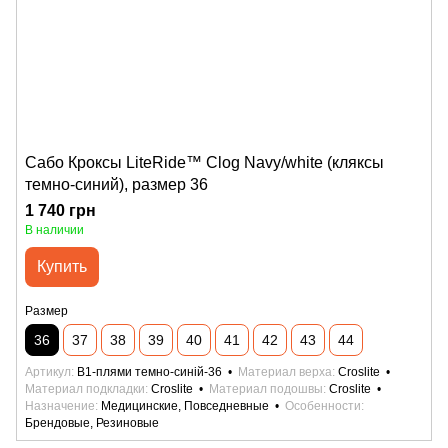
Сабо Кроксы LiteRide™ Clog Navy/white (кляксы
темно-синий), размер 36
1 740 грн
В наличии
Купить
Размер
36
37
38
39
40
41
42
43
44
Артикул
B1-плями темно-синій-36
Материал верха
Croslite
Материал подкладки
Croslite
Материал подошвы
Croslite
Назначение
Медицинские, Повседневные
Особенности
Брендовые, Резиновые