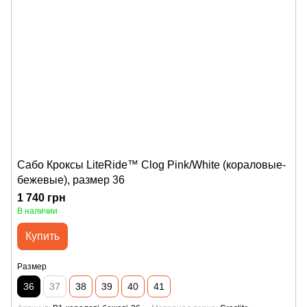
Сабо Кроксы LiteRide™ Clog Pink/White (кораловые-
бежевые), размер 36
1 740 грн
В наличии
Купить
Размер
36
37
38
39
40
41