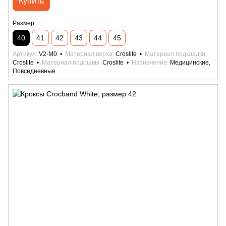
Купить
Размер
40
41
42
43
44
45
Артикул
V2-M0
Материал верха
Croslite
Материал подкладки
Croslite
Материал подошвы
Croslite
Назначение
Медицинские,
Повседневные