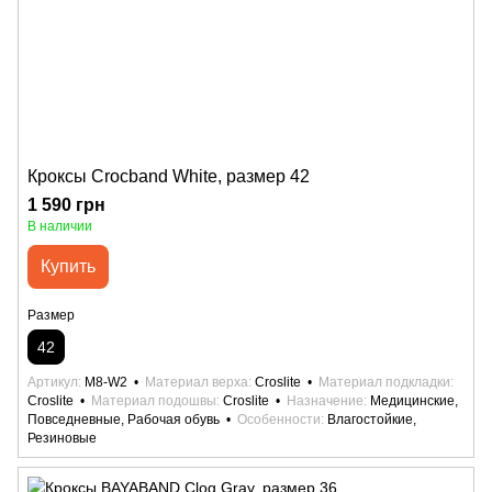
Кроксы Crocband White, размер 42
1 590 грн
В наличии
Купить
Размер
42
Артикул
M8-W2
Материал верха
Croslite
Материал подкладки
Croslite
Материал подошвы
Croslite
Назначение
Медицинские,
Повседневные, Рабочая обувь
Особенности
Влагостойкие,
Резиновые