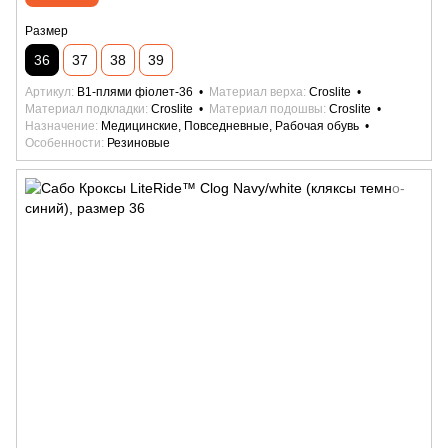
Размер
36
37
38
39
Артикул
B1-плями фіолет-36
Материал верха
Croslite
Материал подкладки
Croslite
Материал подошвы
Croslite
Назначение
Медицинские, Повседневные, Рабочая обувь
Особенности
Резиновые