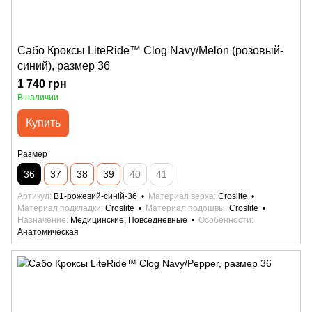
Сабо Кроксы LiteRide™ Clog Navy/Melon (розовый-
синий), размер 36
1 740 грн
В наличии
Купить
Размер
36
37
38
39
40
41
Артикул
B1-рожевий-синій-36
Материал верха
Croslite
Материал подкладки
Croslite
Материал подошвы
Croslite
Назначение
Медицинские, Повседневные
Особенности
Анатомическая