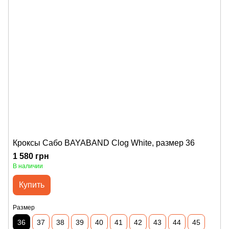
Кроксы Сабо BAYABAND Clog White, размер 36
1 580 грн
В наличии
Купить
Размер
36
37
38
39
40
41
42
43
44
45