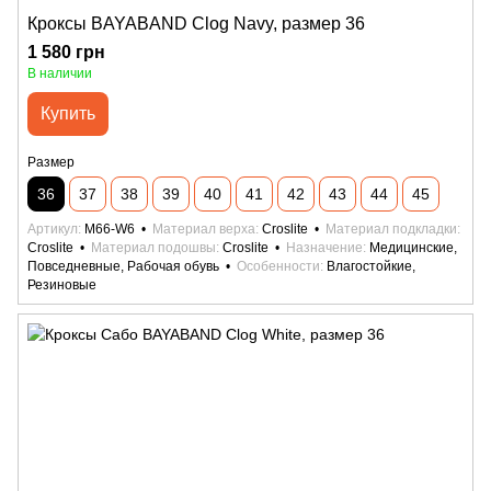
Кроксы BAYABAND Clog Navy, размер 36
1 580 грн
В наличии
Купить
Размер
36
37
38
39
40
41
42
43
44
45
Артикул
M66-W6
Материал верха
Croslite
Материал подкладки
Croslite
Материал подошвы
Croslite
Назначение
Медицинские,
Повседневные, Рабочая обувь
Особенности
Влагостойкие,
Резиновые