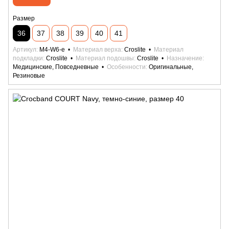
Размер
36
37
38
39
40
41
Артикул
M4-W6-e
Материал верха
Croslite
Материал
подкладки
Croslite
Материал подошвы
Croslite
Назначение
Медицинские, Повседневные
Особенности
Оригинальные,
Резиновые