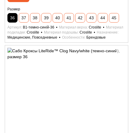
Размер
36
37
38
39
40
41
42
43
44
45
Артикул
B1-темно-синій-36
Материал верха
Croslite
Материал
подкладки
Croslite
Материал подошвы
Croslite
Назначение
Медицинские, Повседневные
Особенности
Брендовые