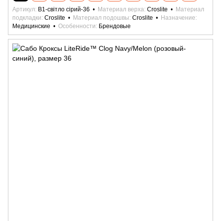
Артикул
B1-світло сірий-36
Материал верха
Croslite
Материал
подкладки
Croslite
Материал подошвы
Croslite
Назначение
Медицинские
Особенности
Брендовые