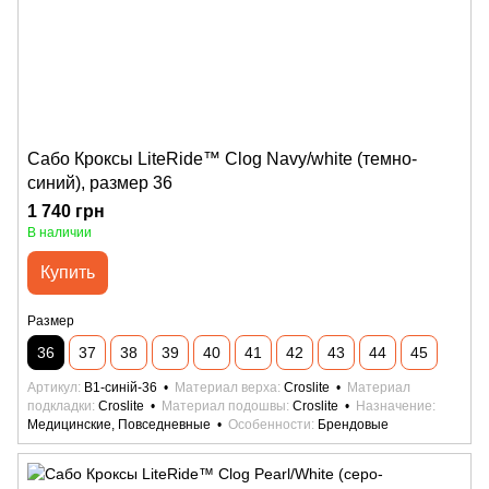
Сабо Кроксы LiteRide™ Clog Navy/white (темно-
синий), размер 36
1 740 грн
В наличии
Купить
Размер
36
37
38
39
40
41
42
43
44
45
Артикул
B1-синій-36
Материал верха
Croslite
Материал
подкладки
Croslite
Материал подошвы
Croslite
Назначение
Медицинские, Повседневные
Особенности
Брендовые