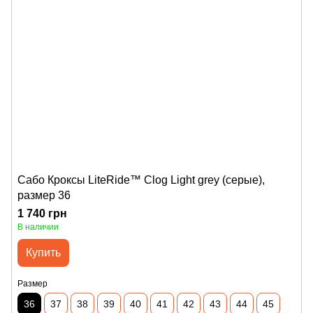
Сабо Кроксы LiteRide™ Clog Light grey (серые),
размер 36
1 740 грн
В наличии
Купить
Размер
36
37
38
39
40
41
42
43
44
45