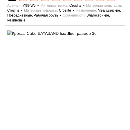
Артикул
M99-W6
Материал верха
Croslite
Материал подкладки
Croslite
Материал подошвы
Croslite
Назначение
Медицинские,
Повседневные, Рабочая обувь
Особенности
Влагостойкие,
Резиновые