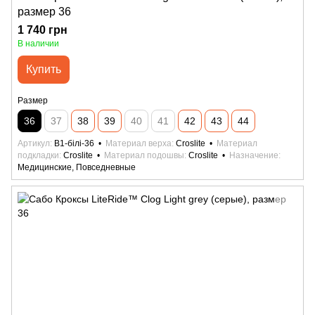
размер 36
1 740 грн
В наличии
Купить
Размер
36
37
38
39
40
41
42
43
44
Артикул
B1-білі-36
Материал верха
Croslite
Материал
подкладки
Croslite
Материал подошвы
Croslite
Назначение
Медицинские, Повседневные