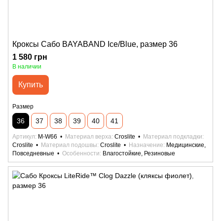
Кроксы Сабо BAYABAND Ice/Blue, размер 36
1 580 грн
В наличии
Купить
Размер
36
37
38
39
40
41
Артикул
M-W66
Материал верха
Croslite
Материал подкладки
Croslite
Материал подошвы
Croslite
Назначение
Медицинские,
Повседневные
Особенности
Влагостойкие, Резиновые