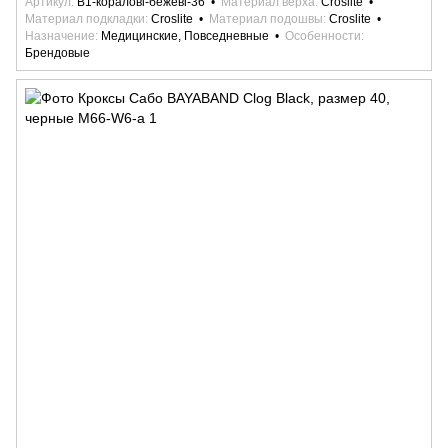
Артикул
B1-коралові-бежеві-36
Материал верха
Croslite
Материал подкладки
Croslite
Материал подошвы
Croslite
Назначение
Медицинские, Повседневные
Особенности
Брендовые