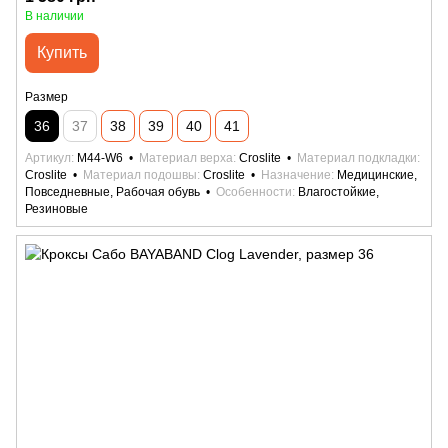
В наличии
Купить
Размер
36
37
38
39
40
41
Артикул
M44-W6
Материал верха
Croslite
Материал подкладки
Croslite
Материал подошвы
Croslite
Назначение
Медицинские,
Повседневные, Рабочая обувь
Особенности
Влагостойкие,
Резиновые