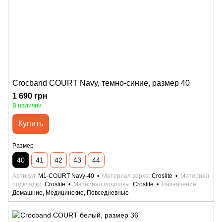
Crocband COURT Navy, темно-синие, размер 40
1 690 грн
В наличии
Купить
Размер
40
41
42
43
44
Артикул
М1-COURT Navy-40
Материал верха
Croslite
Материал
подкладки
Croslite
Материал подошвы
Croslite
Назначение
Домашние, Медицинские, Повседневные