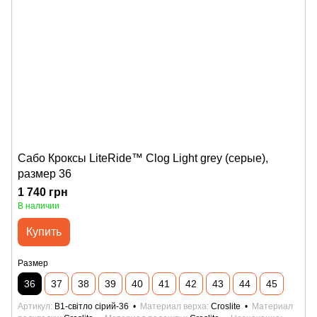
Сабо Кроксы LiteRide™ Clog Light grey (серые),
размер 36
1 740 грн
В наличии
Купить
Размер
36
37
38
39
40
41
42
43
44
45
Артикул
B1-світло сірий-36
Материал верха
Croslite
Материал