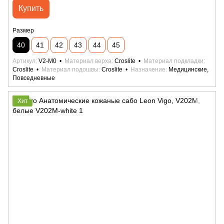
Купить
Размер
40
41
42
43
44
45
Артикул
V2-M0
Материал верха
Croslite
Материал подкладки
Croslite
Материал подошвы
Croslite
Назначение
Медицинские,
Повседневные
Хит