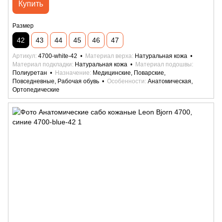
Купить
Размер
42
43
44
45
46
47
Артикул
4700-white-42
Материал верха
Натуральная кожа
Материал подкладки
Натуральная кожа
Материал подошвы
Полиуретан
Назначение
Медицинские, Поварские,
Повседневные, Рабочая обувь
Особенности
Анатомическая,
Ортопедические