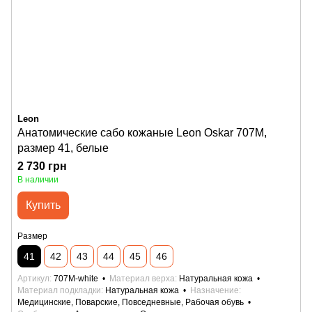
Leon
Анатомические сабо кожаные Leon Oskar 707M,
размер 41, белые
2 730 грн
В наличии
Купить
Размер
41
42
43
44
45
46
Артикул
707M-white
Материал верха
Натуральная кожа
Материал подкладки
Натуральная кожа
Назначение
Медицинские, Поварские, Повседневные, Рабочая обувь