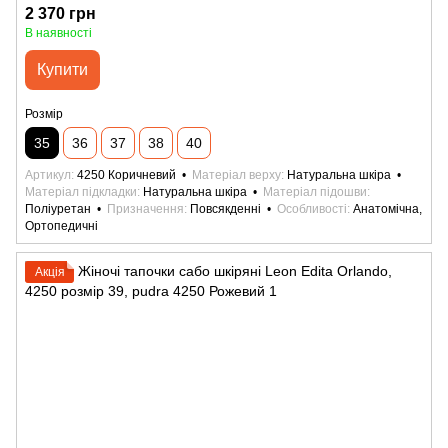
2 370 грн
В наявності
Купити
Розмір
35
36
37
38
40
Артикул
4250 Коричневий
Матеріал верху
Натуральна шкіра
Матеріал підкладки
Натуральна шкіра
Матеріал підошви
Поліуретан
Призначення
Повсякденні
Особливості
Анатомічна,
Ортопедичні
Акція