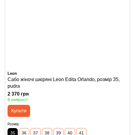
Leon
Сабо жіночі шкіряні Leon Edita Orlando, розмір 35,
pudra
2 370 грн
В наявності
Купити
Розмір
35
36
37
38
39
40
41