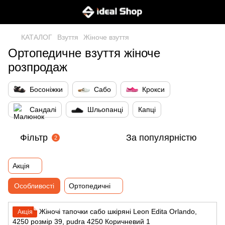
КАТАЛОГ
Взуття
Жіноче взуття
Ортопедичне взуття жіноче
розпродаж
Босоніжки
Сабо
Крокси
Сандалі
Шльопанці
Капці
Фільтр
За популярністю
2
Акція
Особливості
Ортопедичні
Акція