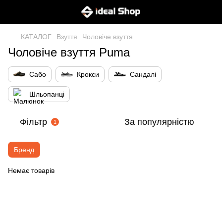
КАТАЛОГ
Взуття
Чоловіче взуття
Чоловіче взуття Puma
Сабо
Крокси
Сандалі
Шльопанці
Фільтр
За популярністю
1
Бренд
Немає товарів