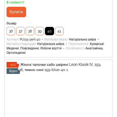
В наявності
Купити
Розмір
36
37
38
39
40
41
Артикул
PU115-perl-40
Матеріал верху
Натуральна шкіра
Матеріал підкладки
Натуральна шкіра
Призначення
Кухарські,
Медичні, Повсякденні, Робоче взуття
Особливості
Анатомічна,
Ортопедичні
−10%
Відео