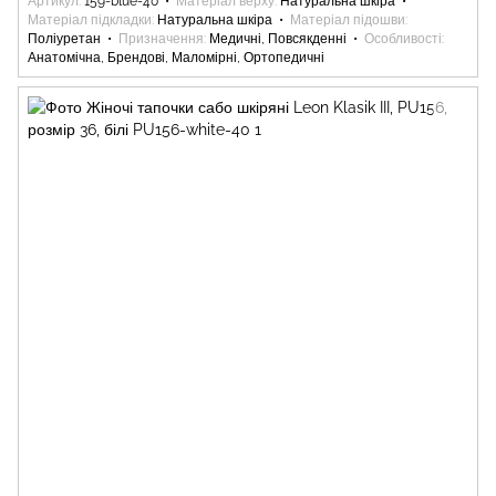
Артикул
159-blue-40
Матеріал верху
Натуральна шкіра
Матеріал підкладки
Натуральна шкіра
Матеріал підошви
Поліуретан
Призначення
Медичні, Повсякденні
Особливості
Анатомічна, Брендові, Маломірні, Ортопедичні