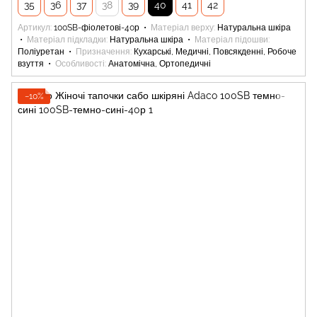
35
36
37
38
39
40
41
42
Артикул
100SB-фіолетові-40р
Матеріал верху
Натуральна шкіра
Матеріал підкладки
Натуральна шкіра
Матеріал підошви
Поліуретан
Призначення
Кухарські, Медичні, Повсякденні, Робоче
взуття
Особливості
Анатомічна, Ортопедичні
−10%