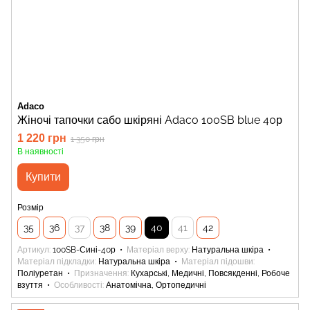
Adaco
Жіночі тапочки сабо шкіряні Adaco 100SB blue 40р
1 220 грн
1 350 грн
В наявності
Купити
Розмір
35
36
37
38
39
40
41
42
Артикул
100SB-Сині-40р
Матеріал верху
Натуральна шкіра
Матеріал підкладки
Натуральна шкіра
Матеріал підошви
Поліуретан
Призначення
Кухарські, Медичні, Повсякденні, Робоче
взуття
Особливості
Анатомічна, Ортопедичні