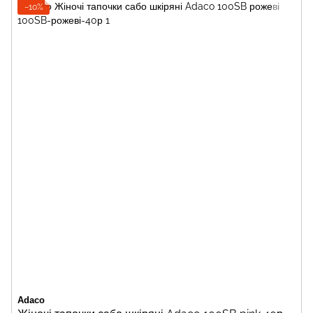
−10%
Adaco