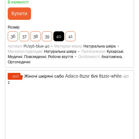
В наявності
Купити
Розмір
36
37
38
39
40
41
Артикул
PU156-blue-40
Матеріал верху
Натуральна шкіра
Матеріал підкладки
Натуральна шкіра
Призначення
Кухарські,
Медичні, Повсякденні, Робоче взуття
Особливості
Анатомічна,
Ортопедичні
−20%