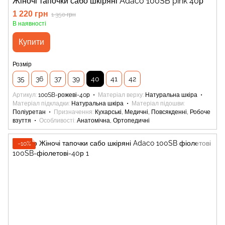
Жіночі тапочки сабо шкіряні Adaco 100SB pink 40р
1 220 грн
1 350 грн
В наявності
Купити
Розмір
35
36
37
39
40
41
42
Артикул
100SB-рожеві-40р
Матеріал верху
Натуральна шкіра
Матеріал підкладки
Натуральна шкіра
Матеріал підошви
Поліуретан
Призначення
Кухарські, Медичні, Повсякденні, Робоче
взуття
Особливості
Анатомічна, Ортопедичні
−10%