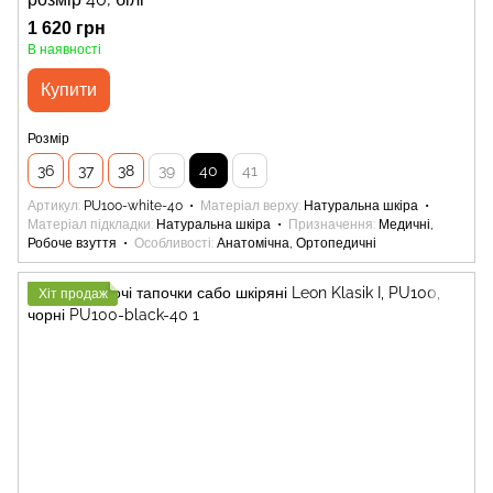
1 620 грн
В наявності
Купити
Розмір
36
37
38
39
40
41
Артикул
PU100-white-40
Матеріал верху
Натуральна шкіра
Матеріал підкладки
Натуральна шкіра
Призначення
Медичні,
Робоче взуття
Особливості
Анатомічна, Ортопедичні
Хіт продаж