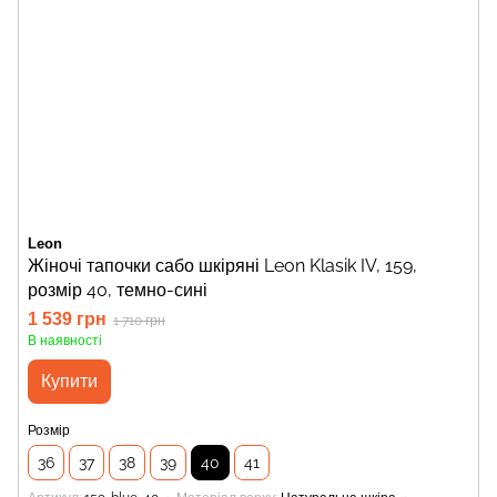
Leon
Жіночі тапочки сабо шкіряні Leon Klasik IV, 159,
розмір 40, темно-сині
1 539 грн
1 710 грн
В наявності
Купити
Розмір
36
37
38
39
40
41