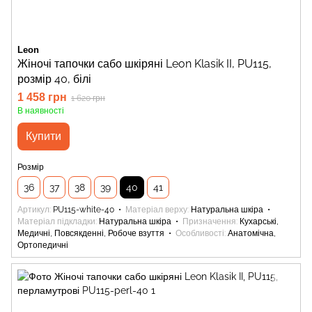
Leon
Жіночі тапочки сабо шкіряні Leon Klasik II, PU115,
розмір 40, білі
1 458 грн
1 620 грн
В наявності
Купити
Розмір
36
37
38
39
40
41
Артикул
PU115-white-40
Матеріал верху
Натуральна шкіра
Матеріал підкладки
Натуральна шкіра
Призначення
Кухарські,
Медичні, Повсякденні, Робоче взуття
Особливості
Анатомічна,
Ортопедичні