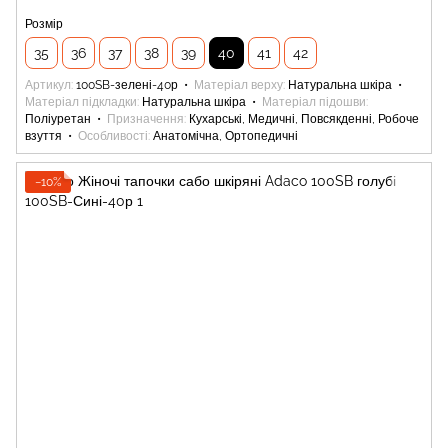
Розмір
35
36
37
38
39
40
41
42
Артикул
100SB-зелені-40р
Матеріал верху
Натуральна шкіра
Матеріал підкладки
Натуральна шкіра
Матеріал підошви
Поліуретан
Призначення
Кухарські, Медичні, Повсякденні, Робоче
взуття
Особливості
Анатомічна, Ортопедичні
−10%