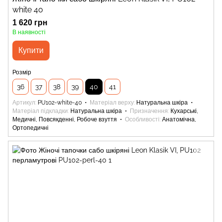
white 40
1 620 грн
В наявності
Купити
Розмір
36
37
38
39
40
41
Артикул
PU102-white-40
Матеріал верху
Натуральна шкіра
Матеріал підкладки
Натуральна шкіра
Призначення
Кухарські,
Медичні, Повсякденні, Робоче взуття
Особливості
Анатомічна,
Ортопедичні