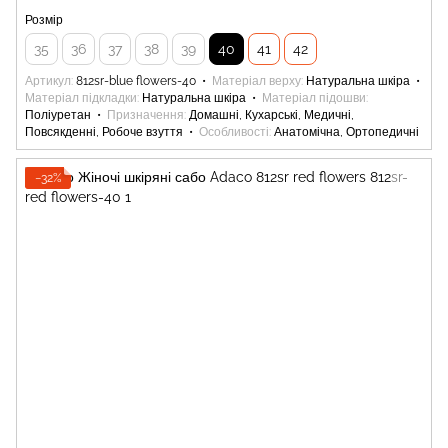
Розмір
35
36
37
38
39
40
41
42
Артикул
812sr-blue flowers-40
Матеріал верху
Натуральна шкіра
Матеріал підкладки
Натуральна шкіра
Матеріал підошви
Поліуретан
Призначення
Домашні, Кухарські, Медичні,
Повсякденні, Робоче взуття
Особливості
Анатомічна, Ортопедичні
−32%