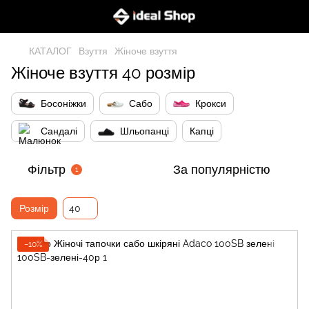
КАТАЛОГ
Взуття
Жіноче взуття
Жіноче взуття 40 розмір
Босоніжки
Сабо
Крокси
Сандалі
Шльопанці
Капці
Фільтр
За популярністю
1
Розмір
40
−10%