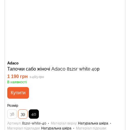
Adaco
Тапочки сабо жіночі Adaco 812sr white 40р
1 190 грн
1 485 грн
В наявності
Купити
Розмір
38
39
40
Артикул
812sr-white-40
Матеріал верху
Натуральна шкіра
Матеріал підкладки
Натуральна шкіра
Матеріал підошви