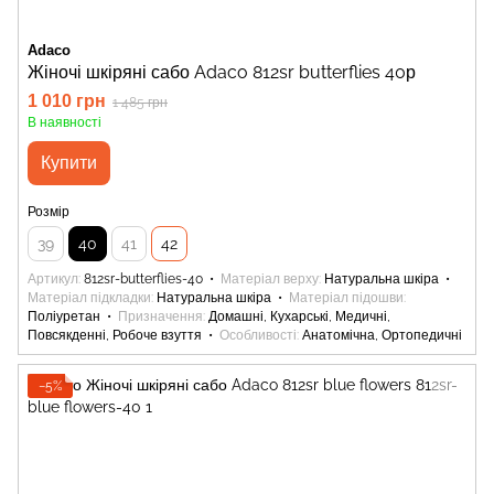
Adaco
Жіночі шкіряні сабо Adaco 812sr butterflies 40р
1 010 грн
1 485 грн
В наявності
Купити
Розмір
39
40
41
42
Артикул
812sr-butterflies-40
Матеріал верху
Натуральна шкіра
Матеріал підкладки
Натуральна шкіра
Матеріал підошви
Поліуретан
Призначення
Домашні, Кухарські, Медичні,
Повсякденні, Робоче взуття
Особливості
Анатомічна, Ортопедичні
−5%