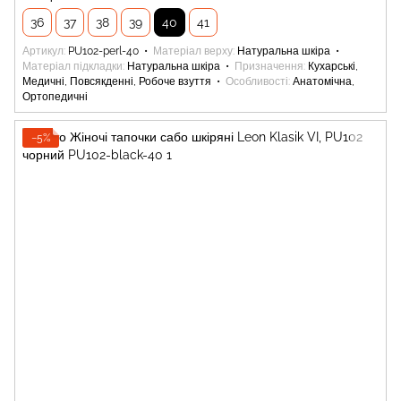
36
37
38
39
40
41
Артикул
PU102-perl-40
Матеріал верху
Натуральна шкіра
Матеріал підкладки
Натуральна шкіра
Призначення
Кухарські,
Медичні, Повсякденні, Робоче взуття
Особливості
Анатомічна,
Ортопедичні
−5%