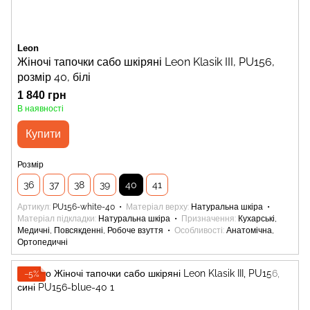
Leon
Жіночі тапочки сабо шкіряні Leon Klasik III, PU156,
розмір 40, білі
1 840 грн
В наявності
Купити
Розмір
36
37
38
39
40
41
Артикул
PU156-white-40
Матеріал верху
Натуральна шкіра
Матеріал підкладки
Натуральна шкіра
Призначення
Кухарські,
Медичні, Повсякденні, Робоче взуття
Особливості
Анатомічна,
Ортопедичні
−5%