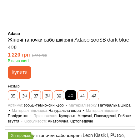
Adaco
Жіночі тапочки сабо шкіряні Adaco 100SB dark blue
40р
1 220 грн
1 350 грн
В наявності
Купити
Розмір
35
36
37
38
39
40
41
42
Артикул
100SB-темно-сині-40р
Матеріал верху
Натуральна шкіра
Матеріал підкладки
Натуральна шкіра
Матеріал підошви
Поліуретан
Призначення
Кухарські, Медичні, Повсякденні, Робоче
взуття
Особливості
Анатомічна, Ортопедичні
Хіт продаж