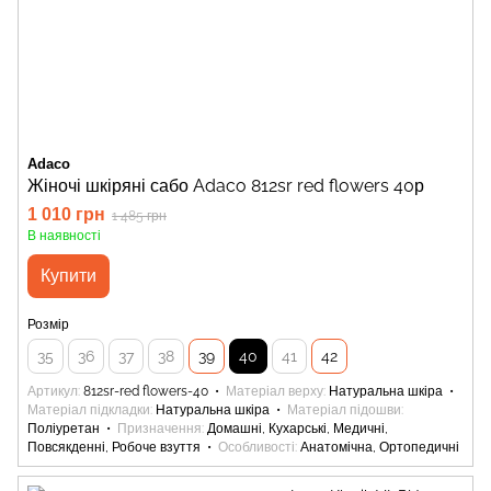
Adaco
Жіночі шкіряні сабо Adaco 812sr red flowers 40р
1 010 грн
1 485 грн
В наявності
Купити
Розмір
35
36
37
38
39
40
41
42
Артикул
812sr-red flowers-40
Матеріал верху
Натуральна шкіра
Матеріал підкладки
Натуральна шкіра
Матеріал підошви
Поліуретан
Призначення
Домашні, Кухарські, Медичні,
Повсякденні, Робоче взуття
Особливості
Анатомічна, Ортопедичні