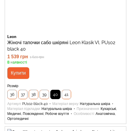
Leon
Жіночі тапочки сабо шкіряні Leon Klasik VI, PU102
black 40
1 539 грн
1 620 грн
В наявності
Купити
Розмір
36
37
38
39
40
41
Артикул
PU102-black-40
Матеріал верху
Натуральна шкіра
Матеріал підкладки
Натуральна шкіра
Призначення
Кухарські,
Медичні, Повсякденні, Робоче взуття
Особливості
Анатомічна,
Ортопедичні