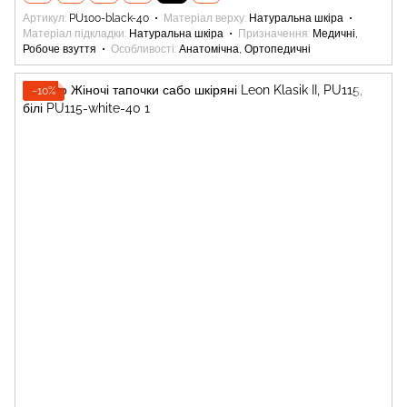
Артикул
PU100-black-40
Матеріал верху
Натуральна шкіра
Матеріал підкладки
Натуральна шкіра
Призначення
Медичні,
Робоче взуття
Особливості
Анатомічна, Ортопедичні
−10%