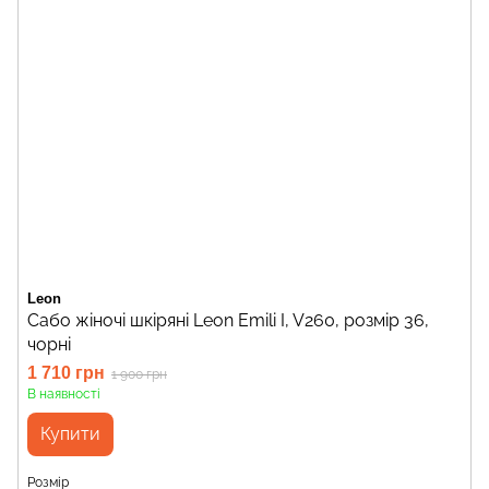
Leon
Сабо жіночі шкіряні Leon Emili I, V260, розмір 36,
чорні
1 710 грн
1 900 грн
В наявності
Купити
Розмір