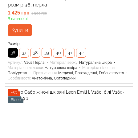
розмір 36, перла
1 425 грн
1 900 грн
В наявності
Купити
Розмір
36
37
38
39
40
41
42
Артикул
V262 Перла
Матеріал верху
Натуральна шкіра
Матеріал підкладки
Натуральна шкіра
Матеріал підошви
Поліуретан
Призначення
Медичні, Повсякденні, Робоче взуття
Особливості
Анатомічна, Ортопедичні
−5%
Відео