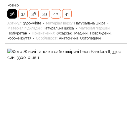
Розмір
36
37
38
39
40
41
Артикул
3300-white
Матеріал верху
Натуральна шкіра
Матеріал підкладки
Натуральна шкіра
Матеріал підошви
Поліуретан
Призначення
Кухарські, Медичні, Повсякденні,
Робоче взуття
Особливості
Анатомічна, Ортопедичні