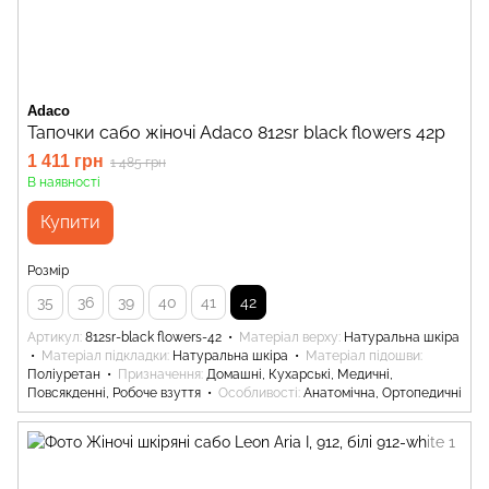
Adaco
Тапочки сабо жіночі Adaco 812sr black flowers 42р
1 411 грн
1 485 грн
В наявності
Купити
Розмір
35
36
39
40
41
42
Артикул
812sr-black flowers-42
Матеріал верху
Натуральна шкіра
Матеріал підкладки
Натуральна шкіра
Матеріал підошви
Поліуретан
Призначення
Домашні, Кухарські, Медичні,
Повсякденні, Робоче взуття
Особливості
Анатомічна, Ортопедичні