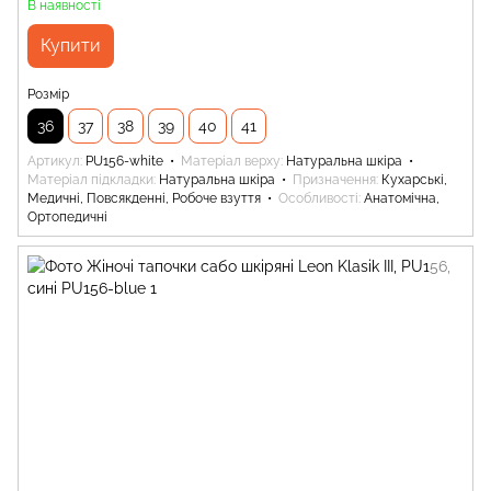
В наявності
Купити
Розмір
36
37
38
39
40
41
Артикул
PU156-white
Матеріал верху
Натуральна шкіра
Матеріал підкладки
Натуральна шкіра
Призначення
Кухарські,
Медичні, Повсякденні, Робоче взуття
Особливості
Анатомічна,
Ортопедичні