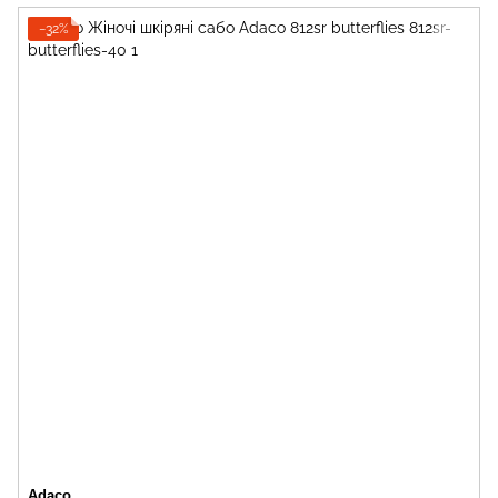
−32%
Adaco