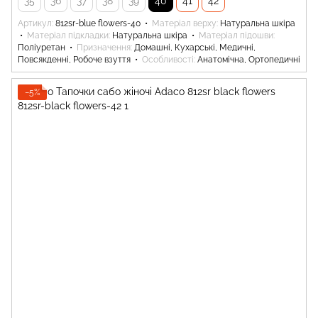
35
36
37
38
39
40
41
42
Артикул
812sr-blue flowers-40
Матеріал верху
Натуральна шкіра
Матеріал підкладки
Натуральна шкіра
Матеріал підошви
Поліуретан
Призначення
Домашні, Кухарські, Медичні,
Повсякденні, Робоче взуття
Особливості
Анатомічна, Ортопедичні
−5%