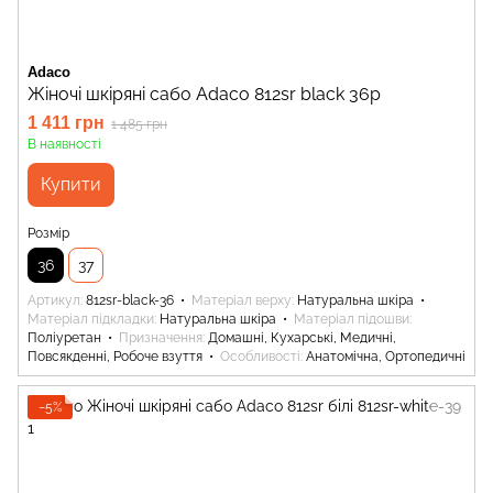
Adaco
Жіночі шкіряні сабо Adaco 812sr black 36р
1 411 грн
1 485 грн
В наявності
Купити
Розмір
36
37
Артикул
812sr-black-36
Матеріал верху
Натуральна шкіра
Матеріал підкладки
Натуральна шкіра
Матеріал підошви
Поліуретан
Призначення
Домашні, Кухарські, Медичні,
Повсякденні, Робоче взуття
Особливості
Анатомічна, Ортопедичні
−5%