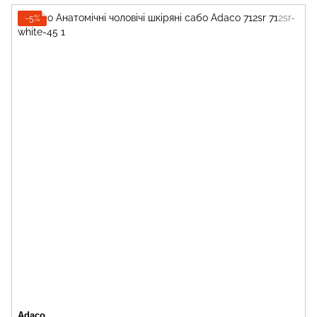
−5%
Adaco