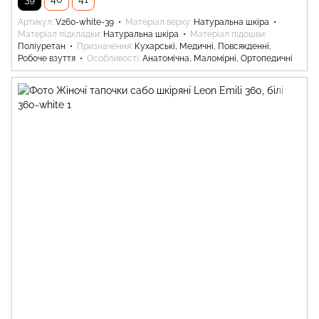
Артикул
V260-white-39
Матеріал верху
Натуральна шкіра
Матеріал підкладки
Натуральна шкіра
Матеріал підошви
Поліуретан
Призначення
Кухарські, Медичні, Повсякденні,
Робоче взуття
Особливості
Анатомічна, Маломірні, Ортопедичні