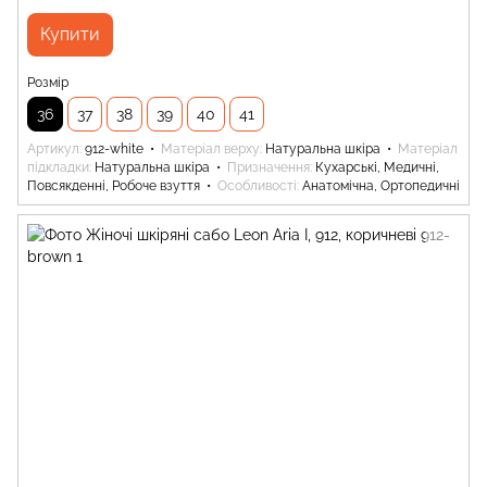
Купити
Розмір
36
37
38
39
40
41
Артикул
912-white
Матеріал верху
Натуральна шкіра
Матеріал
підкладки
Натуральна шкіра
Призначення
Кухарські, Медичні,
Повсякденні, Робоче взуття
Особливості
Анатомічна, Ортопедичні