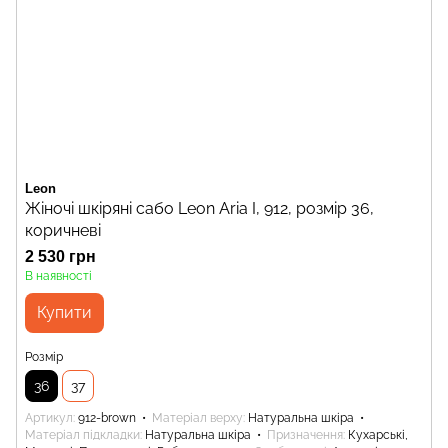
Leon
Жіночі шкіряні сабо Leon Aria I, 912, розмір 36,
коричневі
2 530 грн
В наявності
Купити
Розмір
36
37
Артикул
912-brown
Матеріал верху
Натуральна шкіра
Матеріал підкладки
Натуральна шкіра
Призначення
Кухарські,