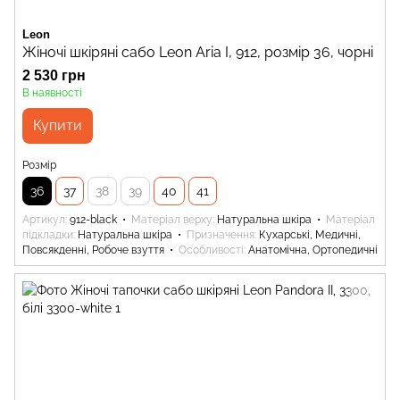
Leon
Жіночі шкіряні сабо Leon Aria I, 912, розмір 36, чорні
2 530 грн
В наявності
Купити
Розмір
36
37
38
39
40
41
Артикул
912-black
Матеріал верху
Натуральна шкіра
Матеріал
підкладки
Натуральна шкіра
Призначення
Кухарські, Медичні,
Повсякденні, Робоче взуття
Особливості
Анатомічна, Ортопедичні