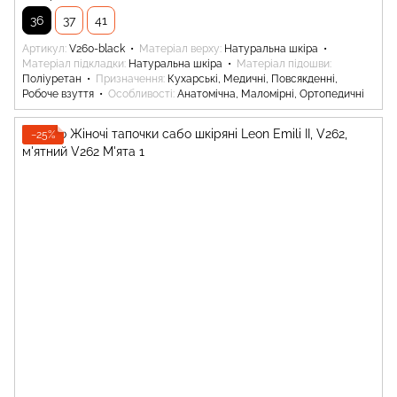
36
37
41
Артикул
V260-black
Матеріал верху
Натуральна шкіра
Матеріал підкладки
Натуральна шкіра
Матеріал підошви
Поліуретан
Призначення
Кухарські, Медичні, Повсякденні,
Робоче взуття
Особливості
Анатомічна, Маломірні, Ортопедичні
−25%