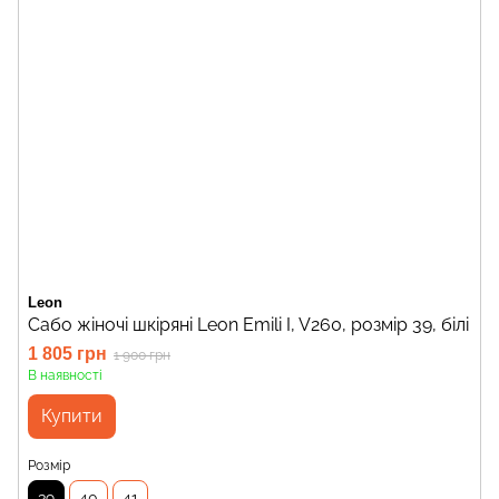
Leon
Сабо жіночі шкіряні Leon Emili I, V260, розмір 39, білі
1 805 грн
1 900 грн
В наявності
Купити
Розмір
39
40
41