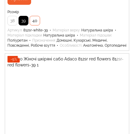
Розмір
38
39
40
Артикул
812sr-white-39
Матеріал верху
Натуральна шкіра
Матеріал підкладки
Натуральна шкіра
Матеріал підошви
Поліуретан
Призначення
Домашні, Кухарські, Медичні,
Повсякденні, Робоче взуття
Особливості
Анатомічна, Ортопедичні
−5%