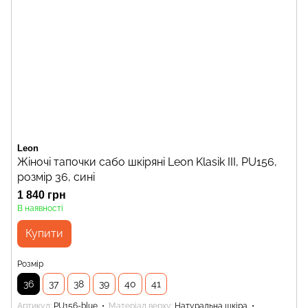
Leon
Жіночі тапочки сабо шкіряні Leon Klasik III, PU156,
розмір 36, сині
1 840 грн
В наявності
Купити
Розмір
36
37
38
39
40
41
Артикул
PU156-blue
Матеріал верху
Натуральна шкіра