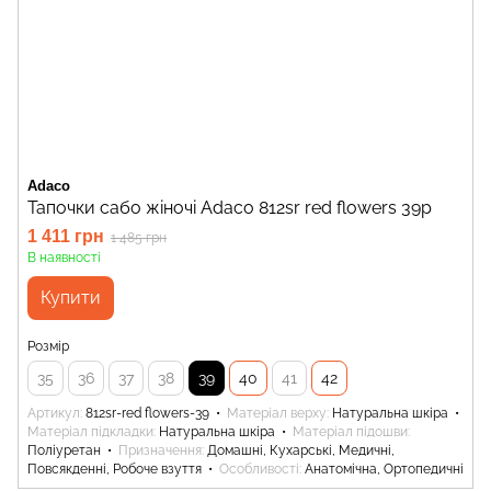
Adaco
Тапочки сабо жіночі Adaco 812sr red flowers 39р
1 411 грн
1 485 грн
В наявності
Купити
Розмір
35
36
37
38
39
40
41
42
Артикул
812sr-red flowers-39
Матеріал верху
Натуральна шкіра
Матеріал підкладки
Натуральна шкіра
Матеріал підошви
Поліуретан
Призначення
Домашні, Кухарські, Медичні,
Повсякденні, Робоче взуття
Особливості
Анатомічна, Ортопедичні