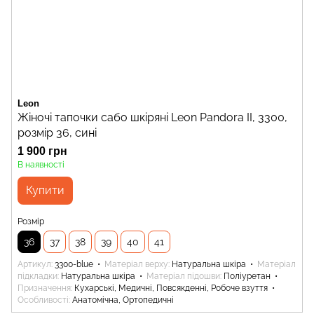
Leon
Жіночі тапочки сабо шкіряні Leon Pandora II, 3300,
розмір 36, сині
1 900 грн
В наявності
Купити
Розмір
36
37
38
39
40
41
Артикул
3300-blue
Матеріал верху
Натуральна шкіра
Матеріал
підкладки
Натуральна шкіра
Матеріал підошви
Поліуретан
Призначення
Кухарські, Медичні, Повсякденні, Робоче взуття
Особливості
Анатомічна, Ортопедичні