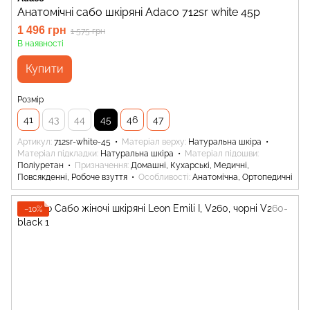
Анатомічні сабо шкіряні Adaco 712sr white 45р
1 496 грн
1 575 грн
В наявності
Купити
Розмір
41
43
44
45
46
47
Артикул
712sr-white-45
Матеріал верху
Натуральна шкіра
Матеріал підкладки
Натуральна шкіра
Матеріал підошви
Поліуретан
Призначення
Домашні, Кухарські, Медичні,
Повсякденні, Робоче взуття
Особливості
Анатомічна, Ортопедичні
−10%