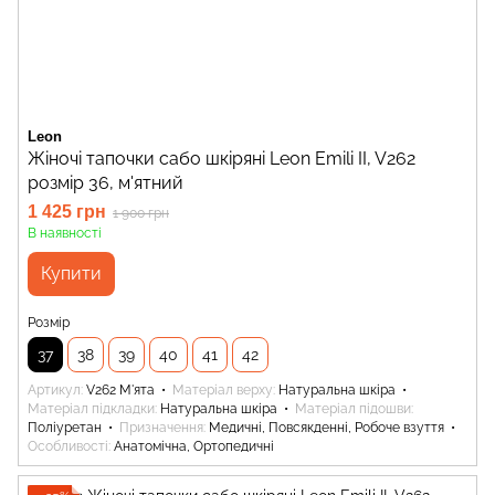
Leon
Жіночі тапочки сабо шкіряні Leon Emili II, V262
розмір 36, м'ятний
1 425 грн
1 900 грн
В наявності
Купити
Розмір
37
38
39
40
41
42
Артикул
V262 М'ята
Матеріал верху
Натуральна шкіра
Матеріал підкладки
Натуральна шкіра
Матеріал підошви
Поліуретан
Призначення
Медичні, Повсякденні, Робоче взуття
Особливості
Анатомічна, Ортопедичні