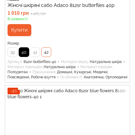
Жіночі шкіряні сабо Adaco 812sr butterflies 40р
1 010 грн
1 485 грн
В наявності
Купити
Розмір
39
40
41
42
Артикул
812sr-butterflies-40
Матеріал верху
Натуральна шкіра
Матеріал підкладки
Натуральна шкіра
Матеріал підошви
Поліуретан
Призначення
Домашні, Кухарські, Медичні,
Повсякденні, Робоче взуття
Особливості
Анатомічна, Ортопедичні
−5%