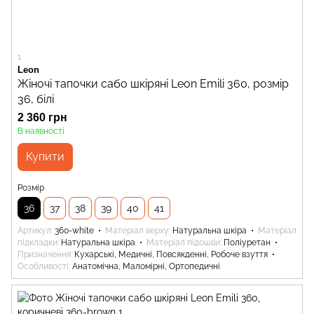
1
Leon
Жіночі тапочки сабо шкіряні Leon Emili 360, розмір
36, білі
2 360 грн
В наявності
Купити
Розмір
36
37
38
39
40
41
Артикул
360-white
Матеріал верху
Натуральна шкіра
Матеріал
підкладки
Натуральна шкіра
Матеріал підошви
Поліуретан
Призначення
Кухарські, Медичні, Повсякденні, Робоче взуття
Особливості
Анатомічна, Маломірні, Ортопедичні