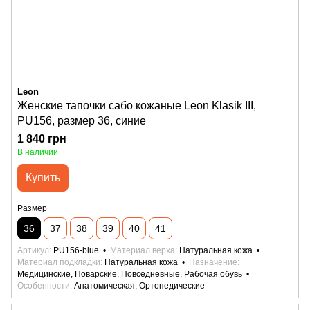
Leon
Женские тапочки сабо кожаные Leon Klasik III,
PU156, размер 36, синие
1 840 грн
В наличии
Купить
Размер
36
37
38
39
40
41
Артикул
PU156-blue
Материал верха
Натуральная кожа
Материал подкладки
Натуральная кожа
Назначение
Медицинские, Поварские, Повседневные, Рабочая обувь
Особенности
Анатомическая, Ортопедические