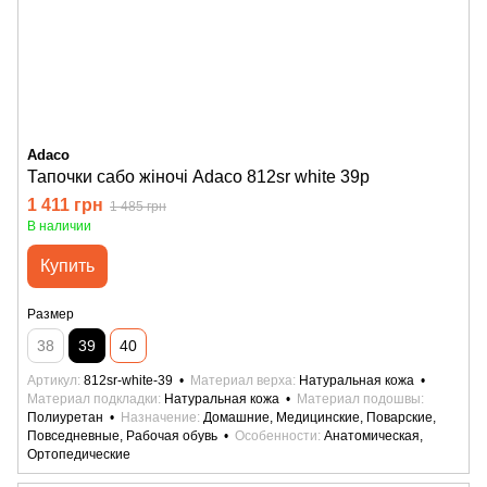
Adaco
Тапочки сабо жіночі Adaco 812sr white 39р
1 411 грн
1 485 грн
В наличии
Купить
Размер
38
39
40
Артикул
812sr-white-39
Материал верха
Натуральная кожа
Материал подкладки
Натуральная кожа
Материал подошвы
Полиуретан
Назначение
Домашние, Медицинские, Поварские,
Повседневные, Рабочая обувь
Особенности
Анатомическая,
Ортопедические