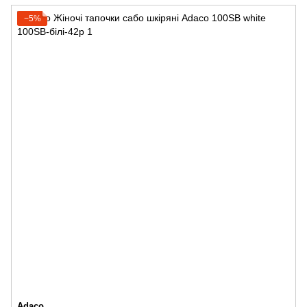
−5%
Adaco