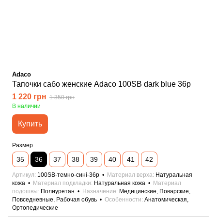
Adaco
Тапочки сабо женские Adaco 100SB dark blue 36р
1 220 грн
1 350 грн
В наличии
Купить
Размер
35
36
37
38
39
40
41
42
Артикул
100SB-темно-сині-36р
Материал верха
Натуральная
кожа
Материал подкладки
Натуральная кожа
Материал
подошвы
Полиуретан
Назначение
Медицинские, Поварские,
Повседневные, Рабочая обувь
Особенности
Анатомическая,
Ортопедические