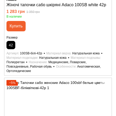
Жіночі тапочки сабо шкіряні Adaco 100SB white 42р
1 283 грн
1 350 грн
В наличии
Купить
Размер
42
Артикул
100SB-білі-42р
Материал верха
Натуральная кожа
Материал подкладки
Натуральная кожа
Материал подошвы
Полиуретан
Назначение
Медицинские, Поварские,
Повседневные, Рабочая обувь
Особенности
Анатомическая,
Ортопедические
−5%