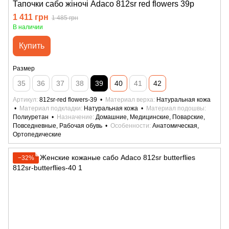
Тапочки сабо жіночі Adaco 812sr red flowers 39р
1 411 грн
1 485 грн
В наличии
Купить
Размер
35
36
37
38
39
40
41
42
Артикул
812sr-red flowers-39
Материал верха
Натуральная кожа
Материал подкладки
Натуральная кожа
Материал подошвы
Полиуретан
Назначение
Домашние, Медицинские, Поварские,
Повседневные, Рабочая обувь
Особенности
Анатомическая,
Ортопедические
−32%