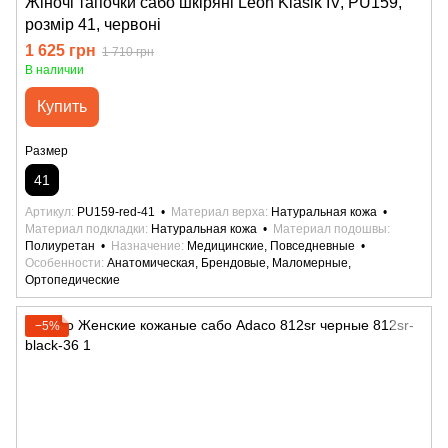
Жіночі тапочки сабо шкіряні Leon Klasik IV, PU159,
розмір 41, червоні
1 625 грн
1 710 грн
В наличии
Купить
Размер
41
Артикул
PU159-red-41
Материал верха
Натуральная кожа
Материал подкладки
Натуральная кожа
Материал подошвы
Полиуретан
Назначение
Медицинские, Повседневные
Особенности
Анатомическая, Брендовые, Маломерные,
Ортопедические
−5%