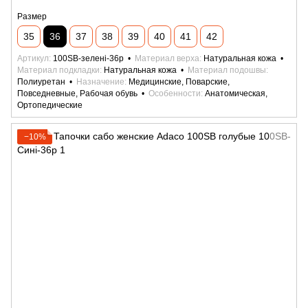
Размер
35
36
37
38
39
40
41
42
Артикул
100SB-зелені-36р
Материал верха
Натуральная кожа
Материал подкладки
Натуральная кожа
Материал подошвы
Полиуретан
Назначение
Медицинские, Поварские,
Повседневные, Рабочая обувь
Особенности
Анатомическая,
Ортопедические
−10%