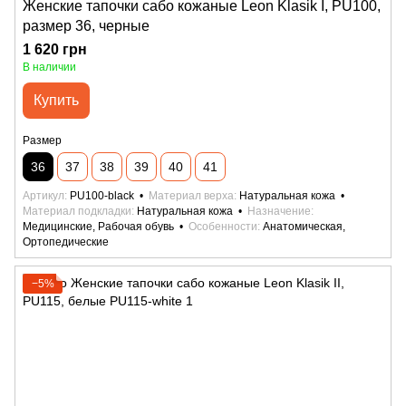
Женские тапочки сабо кожаные Leon Klasik I, PU100,
размер 36, черные
1 620 грн
В наличии
Купить
Размер
36
37
38
39
40
41
Артикул
PU100-black
Материал верха
Натуральная кожа
Материал подкладки
Натуральная кожа
Назначение
Медицинские, Рабочая обувь
Особенности
Анатомическая,
Ортопедические
−5%