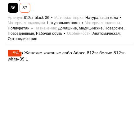
36
37
Артикул
812sr-black-36
Материал верха
Натуральная кожа
Материал подкладки
Натуральная кожа
Материал подошвы
Полиуретан
Назначение
Домашние, Медицинские, Поварские,
Повседневные, Рабочая обувь
Особенности
Анатомическая,
Ортопедические
−5%