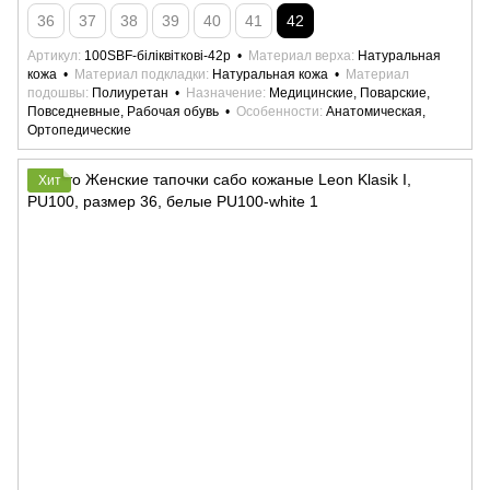
36
37
38
39
40
41
42
Артикул
100SBF-біліквіткові-42р
Материал верха
Натуральная
кожа
Материал подкладки
Натуральная кожа
Материал
подошвы
Полиуретан
Назначение
Медицинские, Поварские,
Повседневные, Рабочая обувь
Особенности
Анатомическая,
Ортопедические
Хит