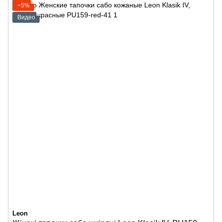
−5%
Видео
Leon