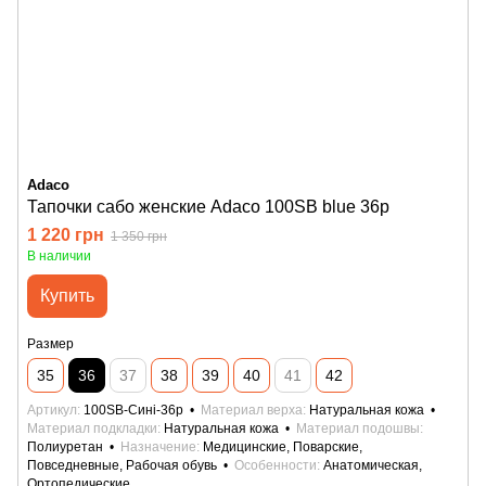
Adaco
Тапочки сабо женские Adaco 100SB blue 36р
1 220 грн
1 350 грн
В наличии
Купить
Размер
35
36
37
38
39
40
41
42
Артикул
100SB-Сині-36р
Материал верха
Натуральная кожа
Материал подкладки
Натуральная кожа
Материал подошвы
Полиуретан
Назначение
Медицинские, Поварские,
Повседневные, Рабочая обувь
Особенности
Анатомическая,
Ортопедические