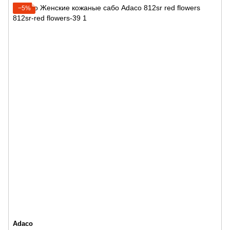
−5%
Adaco