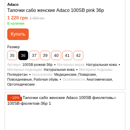
Adaco
Тапочки сабо женские Adaco 100SB pink 36р
1 220 грн
1 350 грн
В наличии
Купить
Размер
35
36
37
39
40
41
42
Артикул
100SB-рожеві-36р
Материал верха
Натуральная кожа
Материал подкладки
Натуральная кожа
Материал подошвы
Полиуретан
Назначение
Медицинские, Поварские,
Повседневные, Рабочая обувь
Особенности
Анатомическая,
Ортопедические
−10%