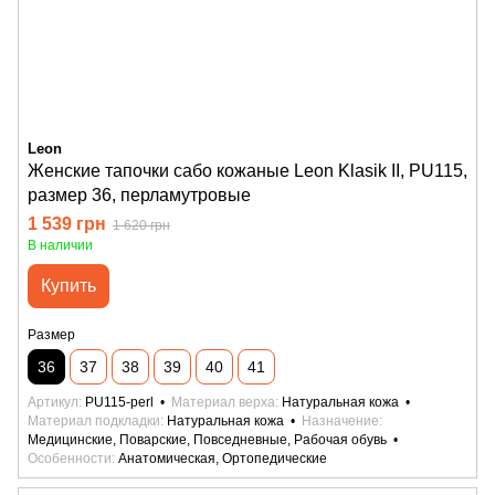
Leon
Женские тапочки сабо кожаные Leon Klasik II, PU115,
размер 36, перламутровые
1 539 грн
1 620 грн
В наличии
Купить
Размер
36
37
38
39
40
41
Артикул
PU115-perl
Материал верха
Натуральная кожа
Материал подкладки
Натуральная кожа
Назначение
Медицинские, Поварские, Повседневные, Рабочая обувь
Особенности
Анатомическая, Ортопедические