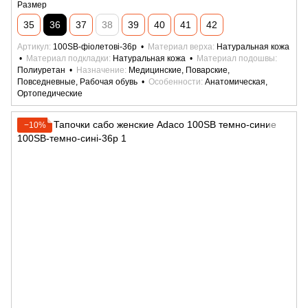
Размер
35
36
37
38
39
40
41
42
Артикул
100SB-фіолетові-36р
Материал верха
Натуральная кожа
Материал подкладки
Натуральная кожа
Материал подошвы
Полиуретан
Назначение
Медицинские, Поварские,
Повседневные, Рабочая обувь
Особенности
Анатомическая,
Ортопедические
−10%