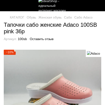
КАТАЛОГ
Обувь
Женская обувь
Сабо
Сабо Adaco
Тапочки сабо женские Adaco 100SB
pink 36р
Артикул:
100sb
Оставить отзыв
−10%