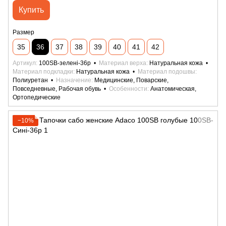
Купить
Размер
35
36
37
38
39
40
41
42
Артикул
100SB-зелені-36р
Материал верха
Натуральная кожа
Материал подкладки
Натуральная кожа
Материал подошвы
Полиуретан
Назначение
Медицинские, Поварские,
Повседневные, Рабочая обувь
Особенности
Анатомическая,
Ортопедические
−10%