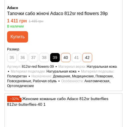
Adaco
Тапочки сабо жіночі Adaco 812sr red flowers 39р
1 411 грн
1 485 грн
В наличии
Купить
Размер
35
36
37
38
39
40
41
42
Артикул
812sr-red flowers-39
Материал верха
Натуральная кожа
Материал подкладки
Натуральная кожа
Материал подошвы
Полиуретан
Назначение
Домашние, Медицинские, Поварские,
Повседневные, Рабочая обувь
Особенности
Анатомическая,
Ортопедические
−32%