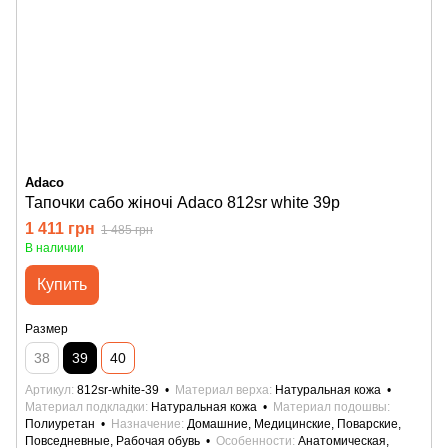
Adaco
Тапочки сабо жіночі Adaco 812sr white 39р
1 411 грн
1 485 грн
В наличии
Купить
Размер
38
39
40
Артикул
812sr-white-39
Материал верха
Натуральная кожа
Материал подкладки
Натуральная кожа
Материал подошвы
Полиуретан
Назначение
Домашние, Медицинские, Поварские,
Повседневные, Рабочая обувь
Особенности
Анатомическая,