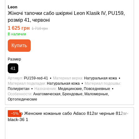
Leon
Жіночі тапочки сабо шкіряні Leon Klasik IV, PU159,
розмір 41, червоні
1 625 грн
1 710 грн
В наличии
Купить
Размер
41
Артикул
PU159-red-41
Материал верха
Натуральная кожа
Материал подкладки
Натуральная кожа
Материал подошвы
Полиуретан
Назначение
Медицинские, Повседневные
Особенности
Анатомическая, Брендовые, Маломерные,
Ортопедические
−5%