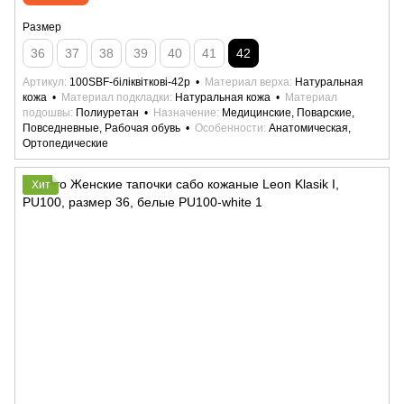
Размер
36
37
38
39
40
41
42
Артикул
100SBF-біліквіткові-42р
Материал верха
Натуральная
кожа
Материал подкладки
Натуральная кожа
Материал
подошвы
Полиуретан
Назначение
Медицинские, Поварские,
Повседневные, Рабочая обувь
Особенности
Анатомическая,
Ортопедические
Хит