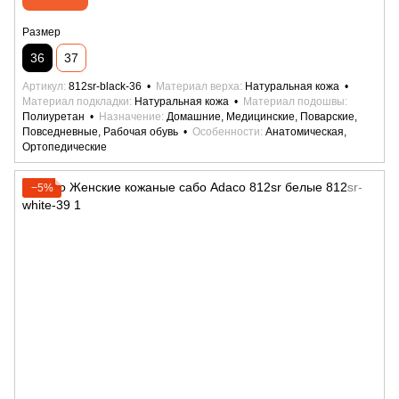
Размер
36
37
Артикул
812sr-black-36
Материал верха
Натуральная кожа
Материал подкладки
Натуральная кожа
Материал подошвы
Полиуретан
Назначение
Домашние, Медицинские, Поварские,
Повседневные, Рабочая обувь
Особенности
Анатомическая,
Ортопедические
−5%