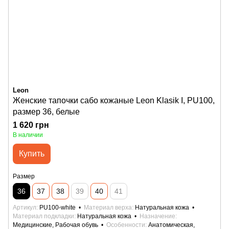
Leon
Женские тапочки сабо кожаные Leon Klasik I, PU100,
размер 36, белые
1 620 грн
В наличии
Купить
Размер
36
37
38
39
40
41
Артикул
PU100-white
Материал верха
Натуральная кожа
Материал подкладки
Натуральная кожа
Назначение
Медицинские, Рабочая обувь
Особенности
Анатомическая,