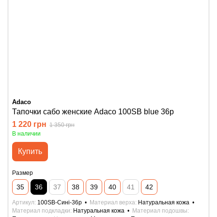
Adaco
Тапочки сабо женские Adaco 100SB blue 36р
1 220 грн
1 350 грн
В наличии
Купить
Размер
35
36
37
38
39
40
41
42
Артикул
100SB-Сині-36р
Материал верха
Натуральная кожа
Материал подкладки
Натуральная кожа
Материал подошвы