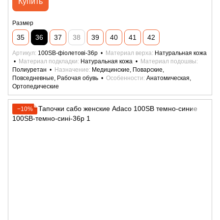
Купить
Размер
35
36
37
38
39
40
41
42
Артикул
100SB-фіолетові-36р
Материал верха
Натуральная кожа
Материал подкладки
Натуральная кожа
Материал подошвы
Полиуретан
Назначение
Медицинские, Поварские,
Повседневные, Рабочая обувь
Особенности
Анатомическая,
Ортопедические
−10%