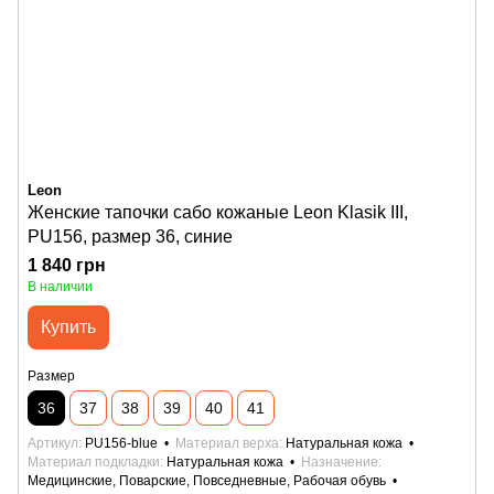
Leon
Женские тапочки сабо кожаные Leon Klasik III,
PU156, размер 36, синие
1 840 грн
В наличии
Купить
Размер
36
37
38
39
40
41
Артикул
PU156-blue
Материал верха
Натуральная кожа
Материал подкладки
Натуральная кожа
Назначение
Медицинские, Поварские, Повседневные, Рабочая обувь