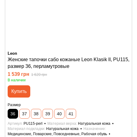
Leon
Женские тапочки сабо кожаные Leon Klasik II, PU115,
размер 36, перламутровые
1 539 грн
1 620 грн
В наличии
Купить
Размер
36
37
38
39
40
41
Артикул
PU115-perl
Материал верха
Натуральная кожа
Материал подкладки
Натуральная кожа
Назначение
Медицинские, Поварские, Повседневные, Рабочая обувь