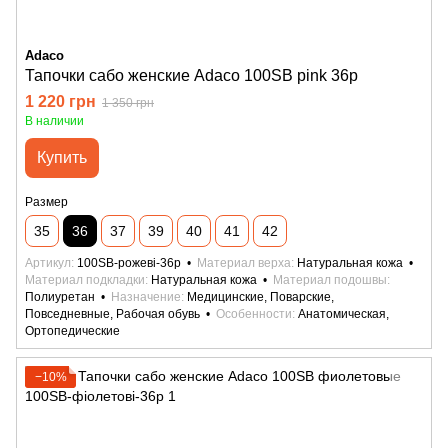
Adaco
Тапочки сабо женские Adaco 100SB pink 36р
1 220 грн
1 350 грн
В наличии
Купить
Размер
35
36
37
39
40
41
42
Артикул
100SB-рожеві-36р
Материал верха
Натуральная кожа
Материал подкладки
Натуральная кожа
Материал подошвы
Полиуретан
Назначение
Медицинские, Поварские,
Повседневные, Рабочая обувь
Особенности
Анатомическая,
Ортопедические
−10%