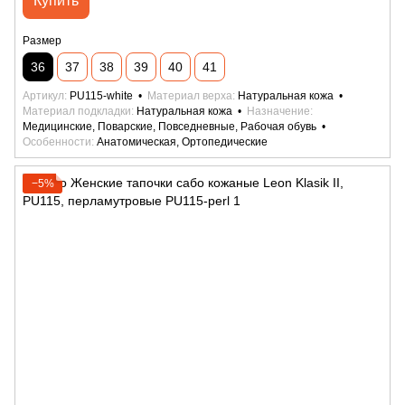
Купить
Размер
36
37
38
39
40
41
Артикул
PU115-white
Материал верха
Натуральная кожа
Материал подкладки
Натуральная кожа
Назначение
Медицинские, Поварские, Повседневные, Рабочая обувь
Особенности
Анатомическая, Ортопедические
−5%