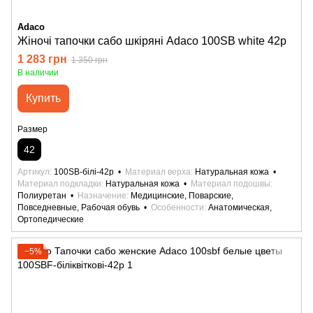
Adaco
Жіночі тапочки сабо шкіряні Adaco 100SB white 42р
1 283 грн
1 350 грн
В наличии
Купить
Размер
42
Артикул
100SB-білі-42р
Материал верха
Натуральная кожа
Материал подкладки
Натуральная кожа
Материал подошвы
Полиуретан
Назначение
Медицинские, Поварские,
Повседневные, Рабочая обувь
Особенности
Анатомическая,
Ортопедические
−5%