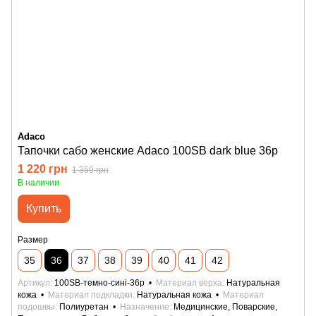
Adaco
Тапочки сабо женские Adaco 100SB dark blue 36р
1 220 грн
1 350 грн
В наличии
Купить
Размер
35
36
37
38
39
40
41
42
Артикул
100SB-темно-сині-36р
Материал верха
Натуральная
кожа
Материал подкладки
Натуральная кожа
Материал
подошвы
Полиуретан
Назначение
Медицинские, Поварские,