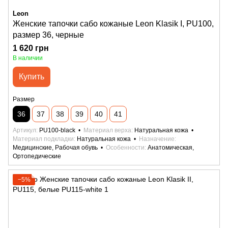
Leon
Женские тапочки сабо кожаные Leon Klasik I, PU100,
размер 36, черные
1 620 грн
В наличии
Купить
Размер
36
37
38
39
40
41
Артикул
PU100-black
Материал верха
Натуральная кожа
Материал подкладки
Натуральная кожа
Назначение
Медицинские, Рабочая обувь
Особенности
Анатомическая,
Ортопедические
−5%