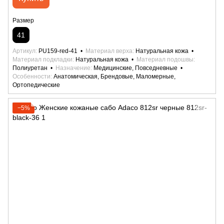
Размер
41
Артикул
PU159-red-41
Материал верха
Натуральная кожа
Материал подкладки
Натуральная кожа
Материал подошвы
Полиуретан
Назначение
Медицинские, Повседневные
Особенности
Анатомическая, Брендовые, Маломерные,
Ортопедические
−5%