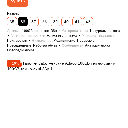
Купить
Размер
35
36
37
38
39
40
41
42
Артикул
100SB-фіолетові-36р
Материал верха
Натуральная кожа
Материал подкладки
Натуральная кожа
Материал подошвы
Полиуретан
Назначение
Медицинские, Поварские,
Повседневные, Рабочая обувь
Особенности
Анатомическая,
Ортопедические
−10%