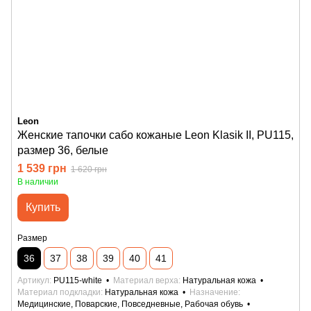
Leon
Женские тапочки сабо кожаные Leon Klasik II, PU115,
размер 36, белые
1 539 грн
1 620 грн
В наличии
Купить
Размер
36
37
38
39
40
41
Артикул
PU115-white
Материал верха
Натуральная кожа
Материал подкладки
Натуральная кожа
Назначение
Медицинские, Поварские, Повседневные, Рабочая обувь