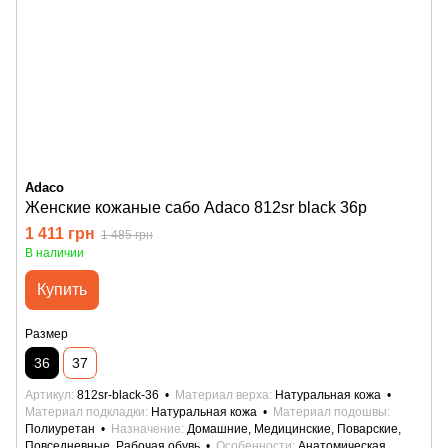
Adaco
Женские кожаные сабо Adaco 812sr black 36р
1 411 грн
1 485 грн
В наличии
Купить
Размер
36
37
Артикул
812sr-black-36
Материал верха
Натуральная кожа
Материал подкладки
Натуральная кожа
Материал подошвы
Полиуретан
Назначение
Домашние, Медицинские, Поварские,
Повседневные, Рабочая обувь
Особенности
Анатомическая,