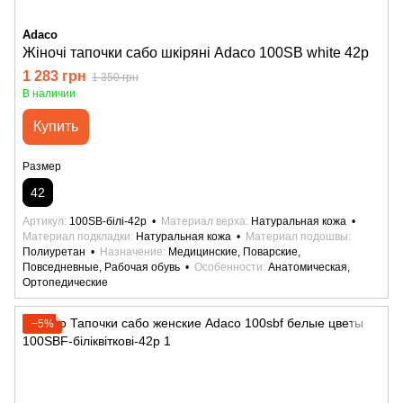
Adaco
Жіночі тапочки сабо шкіряні Adaco 100SB white 42р
1 283 грн
1 350 грн
В наличии
Купить
Размер
42
Артикул
100SB-білі-42р
Материал верха
Натуральная кожа
Материал подкладки
Натуральная кожа
Материал подошвы
Полиуретан
Назначение
Медицинские, Поварские,
Повседневные, Рабочая обувь
Особенности
Анатомическая,
Ортопедические
−5%