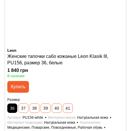
Leon
Женские тапочки сабо кожаные Leon Klasik III,
PU156, размер 36, белые
1 840 грн
В наличии
Купить
Размер
36
37
38
39
40
41
Артикул
PU156-white
Материал верха
Натуральная кожа
Материал подкладки
Натуральная кожа
Назначение
Медицинские, Поварские, Повседневные, Рабочая обувь