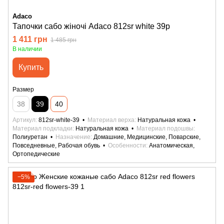
Adaco
Тапочки сабо жіночі Adaco 812sr white 39р
1 411 грн
1 485 грн
В наличии
Купить
Размер
38
39
40
Артикул
812sr-white-39
Материал верха
Натуральная кожа
Материал подкладки
Натуральная кожа
Материал подошвы
Полиуретан
Назначение
Домашние, Медицинские, Поварские,
Повседневные, Рабочая обувь
Особенности
Анатомическая,
Ортопедические
−5%