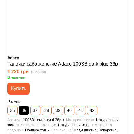
Adaco
Тапочки сабо женские Adaco 100SB dark blue 36р
1 220 грн
1 350 грн
В наличии
Купить
Размер
35
36
37
38
39
40
41
42
Артикул
100SB-темно-сині-36р
Материал верха
Натуральная
кожа
Материал подкладки
Натуральная кожа
Материал
подошвы
Полиуретан
Назначение
Медицинские, Поварские,