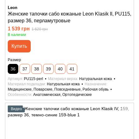
Leon
Женские тапочки сабо кожаные Leon Klasik II, PU115,
размер 36, перламутровые
1 539 грн
1 620 грн
В наличии
Купить
Размер
36
37
38
39
40
41
Артикул
PU115-perl
Материал верха
Натуральная кожа
Материал подкладки
Натуральная кожа
Назначение
Медицинские, Поварские, Повседневные, Рабочая обувь
Особенности
Анатомическая, Ортопедические
Видео