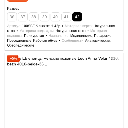
Размер
36
37
38
39
40
41
42
Артикул
100SBF-біліквіткові-42р
Материал верха
Натуральная
кожа
Материал подкладки
Натуральная кожа
Материал
подошвы
Полиуретан
Назначение
Медицинские, Поварские,
Повседневные, Рабочая обувь
Особенности
Анатомическая,
Ортопедические
−5%