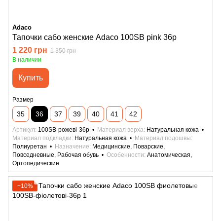
Adaco
Тапочки сабо женские Adaco 100SB pink 36р
1 220 грн
1 350 грн
В наличии
Купить
Размер
35
36
37
39
40
41
42
Артикул
100SB-рожеві-36р
Материал верха
Натуральная кожа
Материал подкладки
Натуральная кожа
Материал подошвы
Полиуретан
Назначение
Медицинские, Поварские,
Повседневные, Рабочая обувь
Особенности
Анатомическая,
Ортопедические
−10%