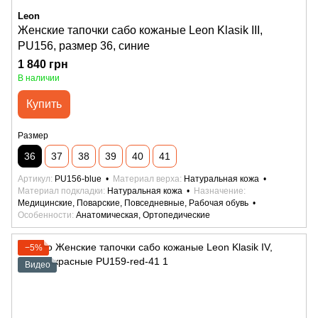
Leon
Женские тапочки сабо кожаные Leon Klasik III,
PU156, размер 36, синие
1 840 грн
В наличии
Купить
Размер
36
37
38
39
40
41
Артикул
PU156-blue
Материал верха
Натуральная кожа
Материал подкладки
Натуральная кожа
Назначение
Медицинские, Поварские, Повседневные, Рабочая обувь
Особенности
Анатомическая, Ортопедические
−5%
Видео