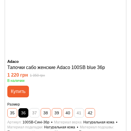
Adaco
Тапочки сабо женские Adaco 100SB blue 36р
1 220 грн
1 350 грн
В наличии
Купить
Размер
35
36
37
38
39
40
41
42
Артикул
100SB-Сині-36р
Материал верха
Натуральная кожа
Материал подкладки
Натуральная кожа
Материал подошвы