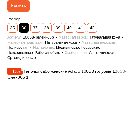
Купить
Размер
35
36
37
38
39
40
41
42
Артикул
100SB-зелені-36р
Материал верха
Натуральная кожа
Материал подкладки
Натуральная кожа
Материал подошвы
Полиуретан
Назначение
Медицинские, Поварские,
Повседневные, Рабочая обувь
Особенности
Анатомическая,
Ортопедические
−10%