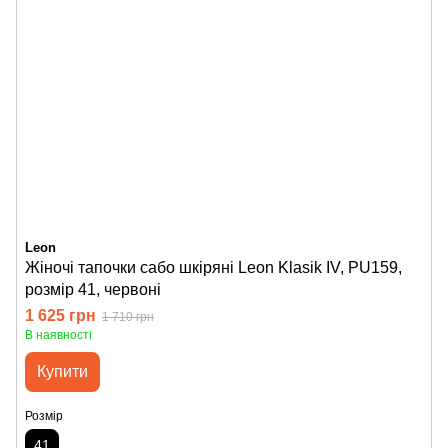
Leon
Жіночі тапочки сабо шкіряні Leon Klasik IV, PU159,
розмір 41, червоні
1 625 грн
1 710 грн
В наявності
Купити
Розмір
41