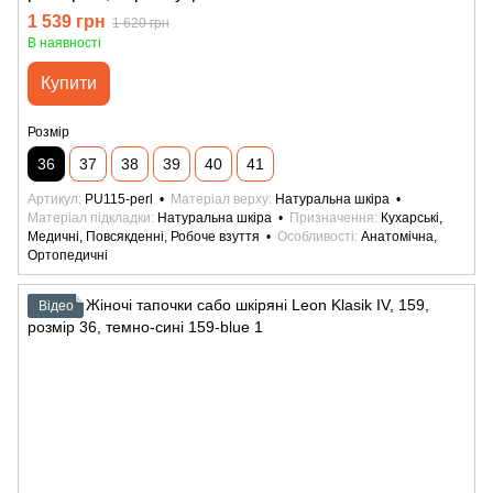
1 539 грн
1 620 грн
В наявності
Купити
Розмір
36
37
38
39
40
41
Артикул
PU115-perl
Матеріал верху
Натуральна шкіра
Матеріал підкладки
Натуральна шкіра
Призначення
Кухарські,
Медичні, Повсякденні, Робоче взуття
Особливості
Анатомічна,
Ортопедичні
Відео