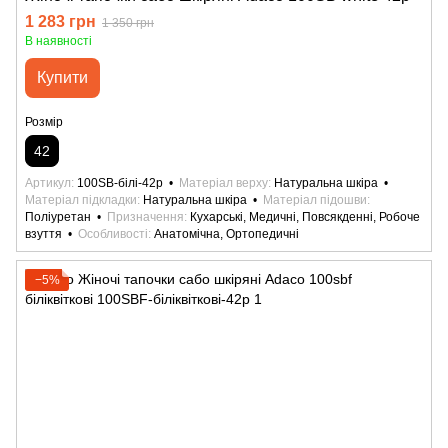
1 283 грн
1 350 грн
В наявності
Купити
Розмір
42
Артикул
100SB-білі-42р
Матеріал верху
Натуральна шкіра
Матеріал підкладки
Натуральна шкіра
Матеріал підошви
Поліуретан
Призначення
Кухарські, Медичні, Повсякденні, Робоче
взуття
Особливості
Анатомічна, Ортопедичні
−5%