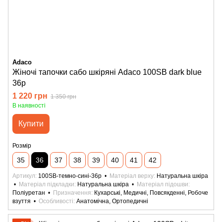
Adaco
Жіночі тапочки сабо шкіряні Adaco 100SB dark blue
36р
1 220 грн
1 350 грн
В наявності
Купити
Розмір
35
36
37
38
39
40
41
42
Артикул
100SB-темно-сині-36р
Матеріал верху
Натуральна шкіра
Матеріал підкладки
Натуральна шкіра
Матеріал підошви
Поліуретан
Призначення
Кухарські, Медичні, Повсякденні, Робоче
взуття
Особливості
Анатомічна, Ортопедичні