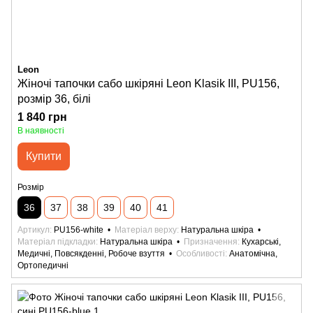
Leon
Жіночі тапочки сабо шкіряні Leon Klasik III, PU156,
розмір 36, білі
1 840 грн
В наявності
Купити
Розмір
36
37
38
39
40
41
Артикул
PU156-white
Матеріал верху
Натуральна шкіра
Матеріал підкладки
Натуральна шкіра
Призначення
Кухарські,
Медичні, Повсякденні, Робоче взуття
Особливості
Анатомічна,
Ортопедичні