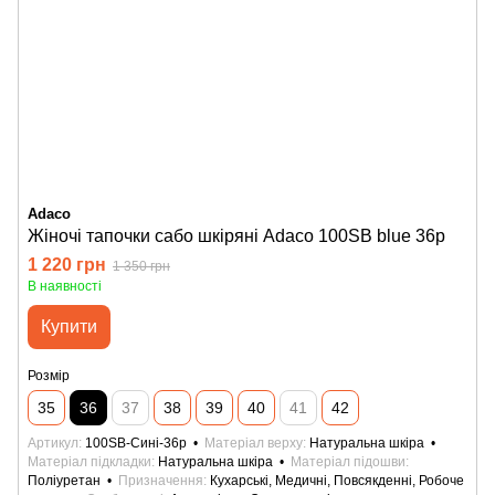
Adaco
Жіночі тапочки сабо шкіряні Adaco 100SB blue 36р
1 220 грн
1 350 грн
В наявності
Купити
Розмір
35
36
37
38
39
40
41
42
Артикул
100SB-Сині-36р
Матеріал верху
Натуральна шкіра
Матеріал підкладки
Натуральна шкіра
Матеріал підошви
Поліуретан
Призначення
Кухарські, Медичні, Повсякденні, Робоче