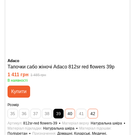
Adaco
Тапочки сабо жіночі Adaco 812sr red flowers 39р
1 411 грн
1 485 грн
В наявності
Купити
Розмір
35
36
37
38
39
40
41
42
Артикул
812sr-red flowers-39
Матеріал верху
Натуральна шкіра
Матеріал підкладки
Натуральна шкіра
Матеріал підошви
Поліуретан
Призначення
Домашні, Кухарські, Медичні,