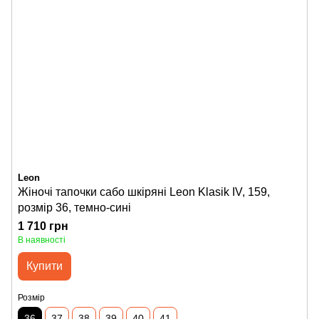
Leon
Жіночі тапочки сабо шкіряні Leon Klasik IV, 159,
розмір 36, темно-сині
1 710 грн
В наявності
Купити
Розмір
36
37
38
39
40
41