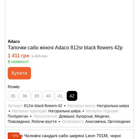
Adaco
Тапочки сабо жіночі Adaco 812sr black flowers 42р
1 411 грн
1 485 грн
В наявності
Купити
Розмір
35
36
39
40
41
42
Артикул
812sr-black flowers-42
Матеріал верху
Натуральна шкіра
Матеріал підкладки
Натуральна шкіра
Матеріал підошви
Поліуретан
Призначення
Домашні, Кухарські, Медичні,
Повсякденні, Робоче взуття
Особливості
Анатомічна, Ортопедичні
−5%