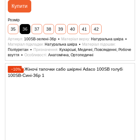
Купити
Розмір
35
36
37
38
39
40
41
42
Артикул
100SB-зелені-36р
Матеріал верху
Натуральна шкіра
Матеріал підкладки
Натуральна шкіра
Матеріал підошви
Поліуретан
Призначення
Кухарські, Медичні, Повсякденні, Робоче
взуття
Особливості
Анатомічна, Ортопедичні
−10%