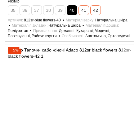
Розмір
35
36
37
38
39
40
41
42
Артикул
812sr-blue flowers-40
Матеріал верху
Натуральна шкіра
Матеріал підкладки
Натуральна шкіра
Матеріал підошви
Поліуретан
Призначення
Домашні, Кухарські, Медичні,
Повсякденні, Робоче взуття
Особливості
Анатомічна, Ортопедичні
−5%