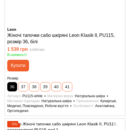
Leon
Жіночі тапочки сабо шкіряні Leon Klasik II, PU115,
розмір 36, білі
1 539 грн
1 620 грн
В наявності
Купити
Розмір
36
37
38
39
40
41
Артикул
PU115-white
Матеріал верху
Натуральна шкіра
Матеріал підкладки
Натуральна шкіра
Призначення
Кухарські,
Медичні, Повсякденні, Робоче взуття
Особливості
Анатомічна,
Ортопедичні
−5%