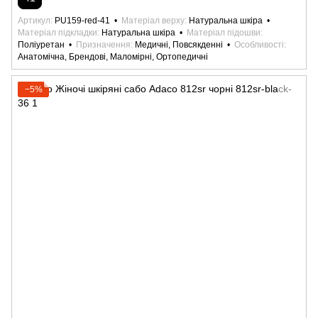
Артикул
PU159-red-41
Матеріал верху
Натуральна шкіра
Матеріал підкладки
Натуральна шкіра
Матеріал підошви
Поліуретан
Призначення
Медичні, Повсякденні
Особливості
Анатомічна, Брендові, Маломірні, Ортопедичні
−5%