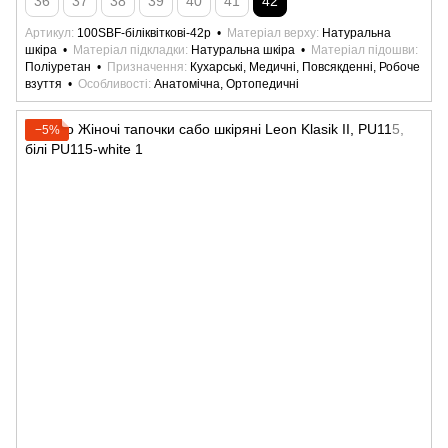
36
37
38
39
40
41
42
Артикул
100SBF-біліквіткові-42р
Матеріал верху
Натуральна
шкіра
Матеріал підкладки
Натуральна шкіра
Матеріал підошви
Поліуретан
Призначення
Кухарські, Медичні, Повсякденні, Робоче
взуття
Особливості
Анатомічна, Ортопедичні
−5%