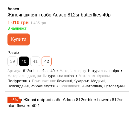
Adaco
Жіночі шкіряні сабо Adaco 812sr butterflies 40р
1 010 грн
1 485 грн
В наявності
Купити
Розмір
39
40
41
42
Артикул
812sr-butterflies-40
Матеріал верху
Натуральна шкіра
Матеріал підкладки
Натуральна шкіра
Матеріал підошви
Поліуретан
Призначення
Домашні, Кухарські, Медичні,
Повсякденні, Робоче взуття
Особливості
Анатомічна, Ортопедичні
−5%