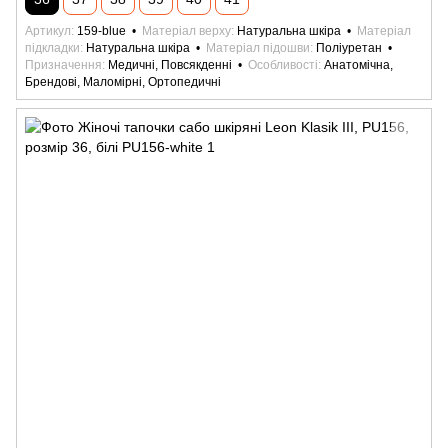
Артикул
159-blue
Матеріал верху
Натуральна шкіра
Матеріал
підкладки
Натуральна шкіра
Матеріал підошви
Поліуретан
Призначення
Медичні, Повсякденні
Особливості
Анатомічна,
Брендові, Маломірні, Ортопедичні