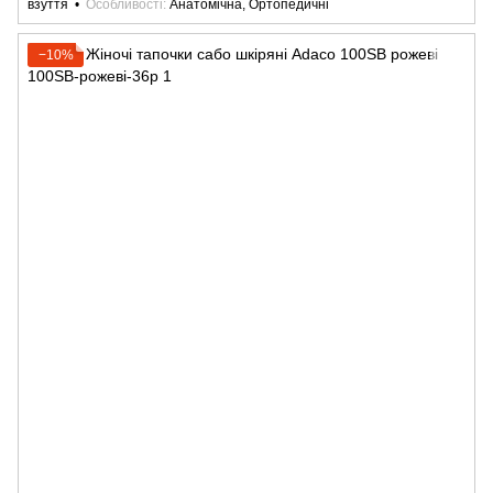
взуття
Особливості
Анатомічна, Ортопедичні
−10%