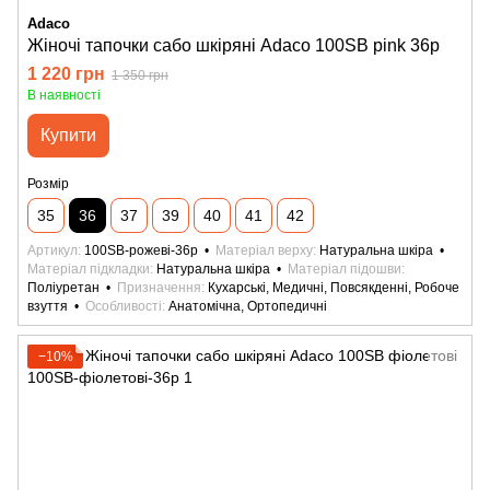
Adaco
Жіночі тапочки сабо шкіряні Adaco 100SB pink 36р
1 220 грн
1 350 грн
В наявності
Купити
Розмір
35
36
37
39
40
41
42
Артикул
100SB-рожеві-36р
Матеріал верху
Натуральна шкіра
Матеріал підкладки
Натуральна шкіра
Матеріал підошви
Поліуретан
Призначення
Кухарські, Медичні, Повсякденні, Робоче
взуття
Особливості
Анатомічна, Ортопедичні
−10%