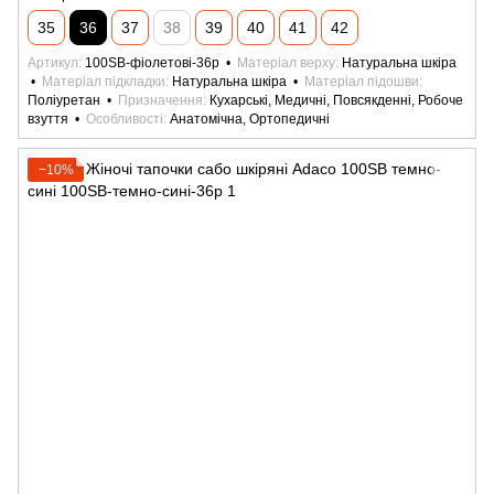
35
36
37
38
39
40
41
42
Артикул
100SB-фіолетові-36р
Матеріал верху
Натуральна шкіра
Матеріал підкладки
Натуральна шкіра
Матеріал підошви
Поліуретан
Призначення
Кухарські, Медичні, Повсякденні, Робоче
взуття
Особливості
Анатомічна, Ортопедичні
−10%