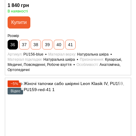
1 840 грн
В наявності
Купити
Розмір
36
37
38
39
40
41
Артикул
PU156-blue
Матеріал верху
Натуральна шкіра
Матеріал підкладки
Натуральна шкіра
Призначення
Кухарські,
Медичні, Повсякденні, Робоче взуття
Особливості
Анатомічна,
Ортопедичні
−5%
Відео