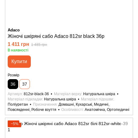
Adaco
Жіночі шкіряні сабо Adaco 812sr black 36р
1 411 грн
1 485 грн
В наявності
Купити
Розмір
36
37
Артикул
812sr-black-36
Матеріал верху
Натуральна шкіра
Матеріал підкладки
Натуральна шкіра
Матеріал підошви
Поліуретан
Призначення
Домашні, Кухарські, Медичні,
Повсякденні, Робоче взуття
Особливості
Анатомічна, Ортопедичні
−5%