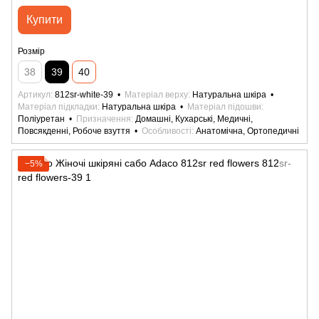
Купити
Розмір
38
39
40
Артикул
812sr-white-39
Матеріал верху
Натуральна шкіра
Матеріал підкладки
Натуральна шкіра
Матеріал підошви
Поліуретан
Призначення
Домашні, Кухарські, Медичні,
Повсякденні, Робоче взуття
Особливості
Анатомічна, Ортопедичні
−5%