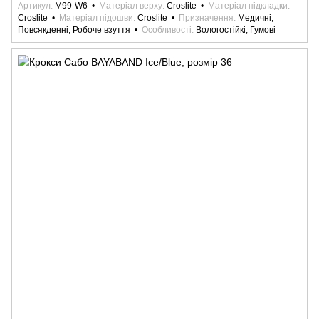
Артикул
M99-W6
Матеріал верху
Croslite
Матеріал підкладки
Croslite
Матеріал підошви
Croslite
Призначення
Медичні,
Повсякденні, Робоче взуття
Особливості
Вологостійкі, Гумові