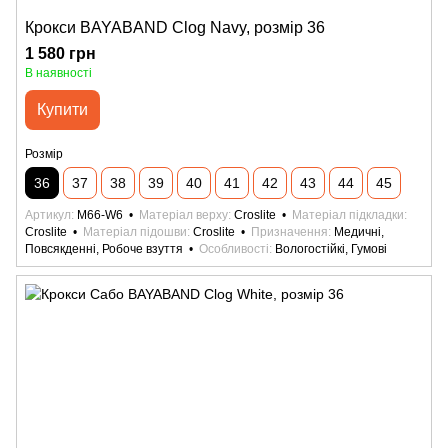
Крокси BAYABAND Clog Navy, розмір 36
1 580 грн
В наявності
Купити
Розмір
36
37
38
39
40
41
42
43
44
45
Артикул
M66-W6
Матеріал верху
Croslite
Матеріал підкладки
Croslite
Матеріал підошви
Croslite
Призначення
Медичні,
Повсякденні, Робоче взуття
Особливості
Вологостійкі, Гумові