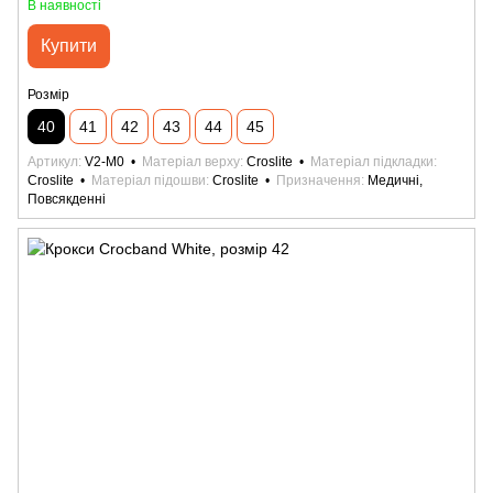
В наявності
Купити
Розмір
40
41
42
43
44
45
Артикул
V2-M0
Матеріал верху
Croslite
Матеріал підкладки
Croslite
Матеріал підошви
Croslite
Призначення
Медичні,
Повсякденні