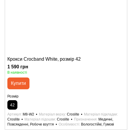
Крокси Crocband White, розмір 42
1 590 грн
В наявності
Купити
Розмір
42
Артикул
M8-W2
Матеріал верху
Croslite
Матеріал підкладки
Croslite
Матеріал підошви
Croslite
Призначення
Медичні,
Повсякденні, Робоче взуття
Особливості
Вологостійкі, Гумові