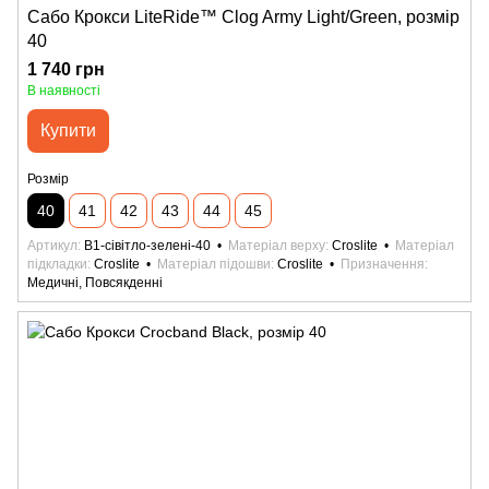
Сабо Крокси LiteRide™ Clog Army Light/Green, розмір
40
1 740 грн
В наявності
Купити
Розмір
40
41
42
43
44
45
Артикул
B1-сівітло-зелені-40
Матеріал верху
Croslite
Матеріал
підкладки
Croslite
Матеріал підошви
Croslite
Призначення
Медичні, Повсякденні