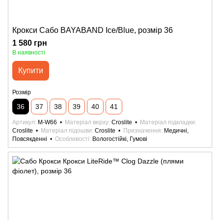
Крокси Сабо BAYABAND Ice/Blue, розмір 36
1 580 грн
В наявності
Купити
Розмір
36
37
38
39
40
41
Артикул
M-W66
Матеріал верху
Croslite
Матеріал підкладки
Croslite
Матеріал підошви
Croslite
Призначення
Медичні,
Повсякденні
Особливості
Вологостійкі, Гумові