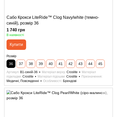
Сабо Крокси LiteRide™ Clog Navy/white (темно-
синій), розмір 36
1 740 грн
В наявності
Купити
Розмір
36
37
38
39
40
41
42
43
44
45
Артикул
B1-синій-36
Матеріал верху
Croslite
Матеріал
підкладки
Croslite
Матеріал підошви
Croslite
Призначення
Медичні, Повсякденні
Особливості
Брендові