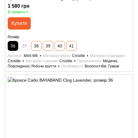
1 580 грн
В наявності
Купити
Розмір
36
37
38
39
40
41
Артикул
M44-W6
Матеріал верху
Croslite
Матеріал підкладки
Croslite
Матеріал підошви
Croslite
Призначення
Медичні,
Повсякденні, Робоче взуття
Особливості
Вологостійкі, Гумові