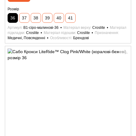
Розмір
36
37
38
39
40
41
Артикул
B1-сіро-малинові-36
Матеріал верху
Croslite
Матеріал
підкладки
Croslite
Матеріал підошви
Croslite
Призначення
Медичні, Повсякденні
Особливості
Брендові