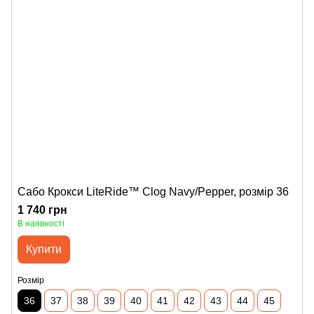
Сабо Крокси LiteRide™ Clog Navy/Pepper, розмір 36
1 740 грн
В наявності
Купити
Розмір
36
37
38
39
40
41
42
43
44
45