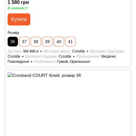
1 580 грн
В наявності
Купити
Розмір
36
37
38
39
40
41
Артикул
M4-W6-e
Матеріал верху
Croslite
Матеріал підкладки
Croslite
Матеріал підошви
Croslite
Призначення
Медичні,
Повсякденні
Особливості
Гумові, Оригінальні