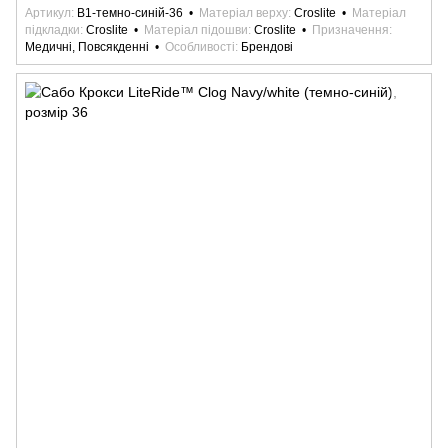
Артикул
B1-темно-синій-36
Матеріал верху
Croslite
Матеріал
підкладки
Croslite
Матеріал підошви
Croslite
Призначення
Медичні, Повсякденні
Особливості
Брендові