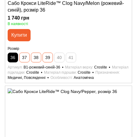
Сабо Крокси LiteRide™ Clog Navy/Melon (рожевий-
синій), розмір 36
1 740 грн
В наявності
Купити
Розмір
36
37
38
39
40
41
Артикул
B1-рожевий-синій-36
Матеріал верху
Croslite
Матеріал
підкладки
Croslite
Матеріал підошви
Croslite
Призначення
Медичні, Повсякденні
Особливості
Анатомічна