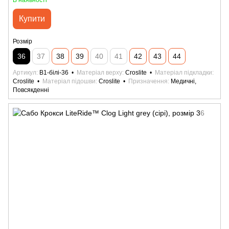
В наявності
Купити
Розмір
36
37
38
39
40
41
42
43
44
Артикул
B1-білі-36
Матеріал верху
Croslite
Матеріал підкладки
Croslite
Матеріал підошви
Croslite
Призначення
Медичні,
Повсякденні