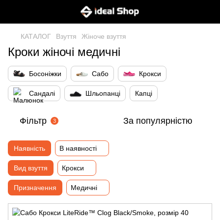
КАТАЛОГ
Взуття
Жіноче взуття
Кроки жіночі медичні
Босоніжки
Сабо
Крокси
Сандалі
Шльопанці
Капці
Фільтр
За популярністю
3
Наявність
В наявності
Вид взуття
Крокси
Призначення
Медичні