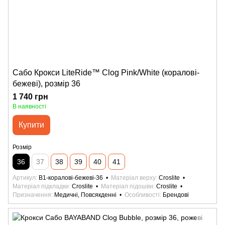
Сабо Крокси LiteRide™ Clog Pink/White (коралові-
бежеві), розмір 36
1 740 грн
В наявності
Купити
Розмір
36
37
38
39
40
41
Артикул
B1-коралові-бежеві-36
Матеріал верху
Croslite
Матеріал підкладки
Croslite
Матеріал підошви
Croslite
Призначення
Медичні, Повсякденні
Особливості
Брендові