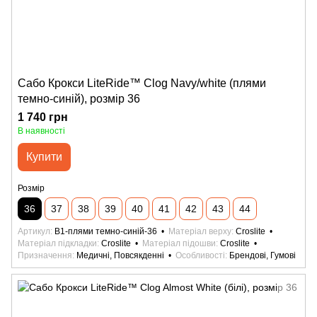
Сабо Крокси LiteRide™ Clog Navy/white (плями
темно-синій), розмір 36
1 740 грн
В наявності
Купити
Розмір
36
37
38
39
40
41
42
43
44
Артикул
B1-плями темно-синій-36
Матеріал верху
Croslite
Матеріал підкладки
Croslite
Матеріал підошви
Croslite
Призначення
Медичні, Повсякденні
Особливості
Брендові, Гумові