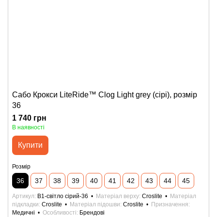
Сабо Крокси LiteRide™ Clog Light grey (сірі), розмір
36
1 740 грн
В наявності
Купити
Розмір
36
37
38
39
40
41
42
43
44
45
Артикул
B1-світло сірий-36
Матеріал верху
Croslite
Матеріал
підкладки
Croslite
Матеріал підошви
Croslite
Призначення
Медичні
Особливості
Брендові