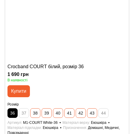
Crocband COURT білий, розмір 36
1 690 грн
В наявності
Купити
Розмір
36
37
38
39
40
41
42
43
44
Артикул
М1-COURT White-36
Матеріал верху
Екошкіра
Матеріал підкладки
Екошкіра
Призначення
Домашні, Медичні,
Повсякденні