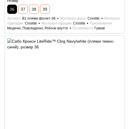
Розмір
36
37
38
39
Артикул
B1-плями фіолет-36
Матеріал верху
Croslite
Матеріал
підкладки
Croslite
Матеріал підошви
Croslite
Призначення
Медичні, Повсякденні, Робоче взуття
Особливості
Гумові