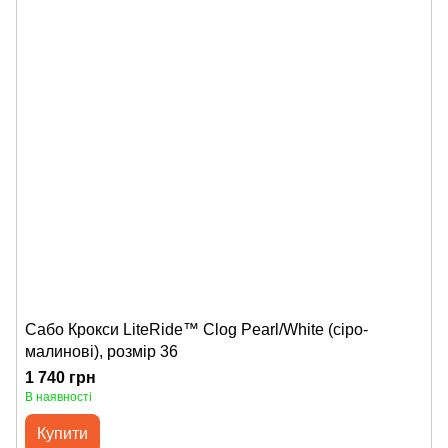
Сабо Крокси LiteRide™ Clog Pearl/White (сіро-
малинові), розмір 36
1 740 грн
В наявності
Купити