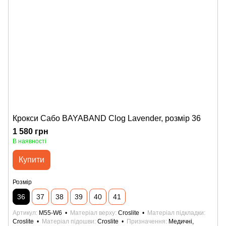
Крокси Сабо BAYABAND Clog Lavender, розмір 36
1 580 грн
В наявності
Купити
Розмір
36
37
38
39
40
41
Артикул
M55-W6
Матеріал верху
Croslite
Матеріал підкладки
Croslite
Матеріал підошви
Croslite
Призначення
Медичні,