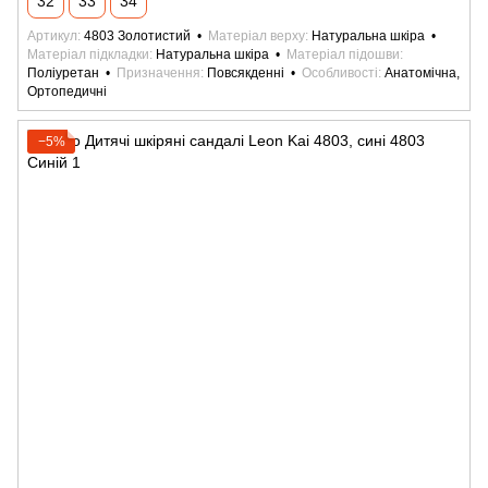
32
33
34
Артикул
4803 Золотистий
Матеріал верху
Натуральна шкіра
Матеріал підкладки
Натуральна шкіра
Матеріал підошви
Поліуретан
Призначення
Повсякденні
Особливості
Анатомічна,
Ортопедичні
−5%