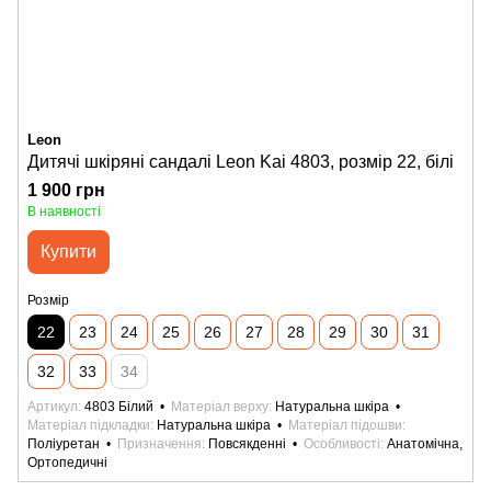
Leon
Дитячі шкіряні сандалі Leon Kai 4803, розмір 22, білі
1 900 грн
В наявності
Купити
Розмір
22
23
24
25
26
27
28
29
30
31
32
33
34
Артикул
4803 Білий
Матеріал верху
Натуральна шкіра
Матеріал підкладки
Натуральна шкіра
Матеріал підошви
Поліуретан
Призначення
Повсякденні
Особливості
Анатомічна,
Ортопедичні