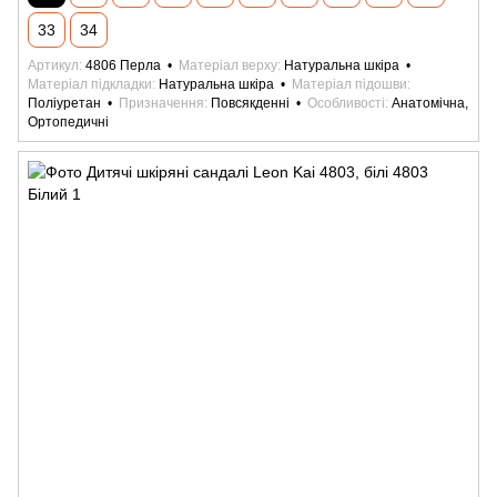
33
34
Артикул
4806 Перла
Матеріал верху
Натуральна шкіра
Матеріал підкладки
Натуральна шкіра
Матеріал підошви
Поліуретан
Призначення
Повсякденні
Особливості
Анатомічна,
Ортопедичні