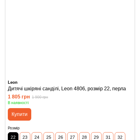
Leon
Дитячі шкіряні санділі, Leon 4806, розмір 22, перла
1 805 грн
1 900 грн
В наявності
Купити
Розмір
22
23
24
25
26
27
28
29
31
32