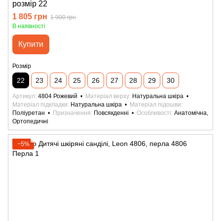
розмір 22
1 805 грн
1 900 грн
В наявності
Купити
Розмір
22
23
24
25
26
27
28
29
30
Артикул
4804 Рожевий
Матеріал верху
Натуральна шкіра
Матеріал підкладки
Натуральна шкіра
Матеріал підошви
Поліуретан
Призначення
Повсякденні
Особливості
Анатомічна,
Ортопедичні
−5%