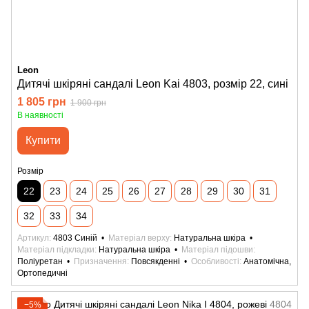
Leon
Дитячі шкіряні сандалі Leon Kai 4803, розмір 22, сині
1 805 грн
1 900 грн
В наявності
Купити
Розмір
22
23
24
25
26
27
28
29
30
31
32
33
34
Артикул
4803 Синій
Матеріал верху
Натуральна шкіра
Матеріал підкладки
Натуральна шкіра
Матеріал підошви
Поліуретан
Призначення
Повсякденні
Особливості
Анатомічна,
Ортопедичні
−5%