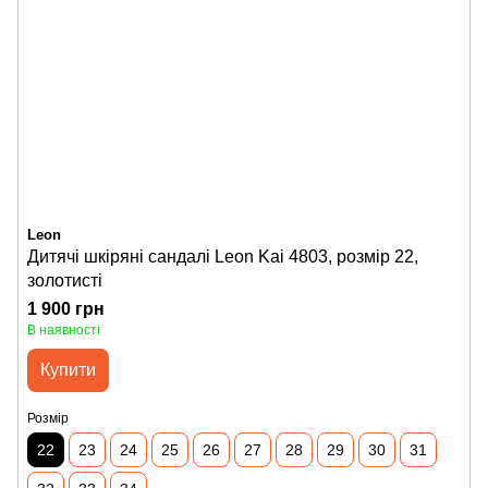
Leon
Дитячі шкіряні сандалі Leon Kai 4803, розмір 22,
золотисті
1 900 грн
В наявності
Купити
Розмір
22
23
24
25
26
27
28
29
30
31