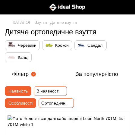
КАТАЛОГ
Взуття
Дитяче взуття
Дитяче ортопедичне взуття
Черевики
Крокси
Сандалі
Капці
Фільтр
За популярністю
2
Наявність
В наявності
Особливості
Ортопедичні