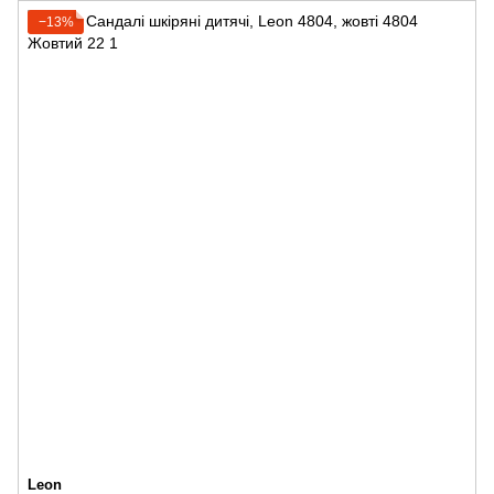
−13%
Leon