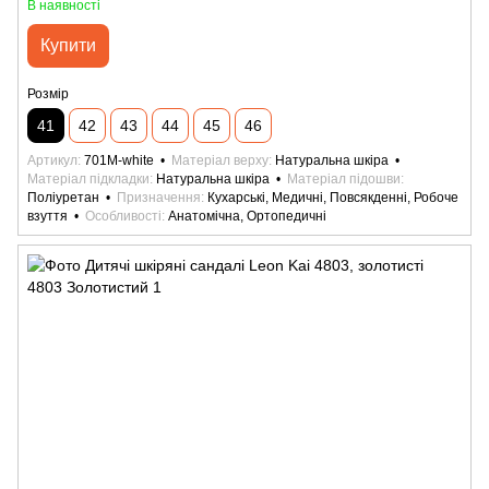
В наявності
Купити
Розмір
41
42
43
44
45
46
Артикул
701M-white
Матеріал верху
Натуральна шкіра
Матеріал підкладки
Натуральна шкіра
Матеріал підошви
Поліуретан
Призначення
Кухарські, Медичні, Повсякденні, Робоче
взуття
Особливості
Анатомічна, Ортопедичні