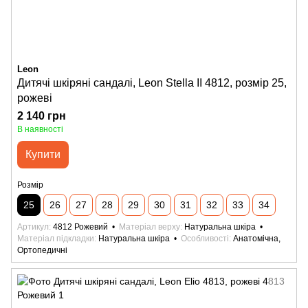
Leon
Дитячі шкіряні сандалі, Leon Stella II 4812, розмір 25,
рожеві
2 140 грн
В наявності
Купити
Розмір
25
26
27
28
29
30
31
32
33
34
Артикул
4812 Рожевий
Матеріал верху
Натуральна шкіра
Матеріал підкладки
Натуральна шкіра
Особливості
Анатомічна,
Ортопедичні