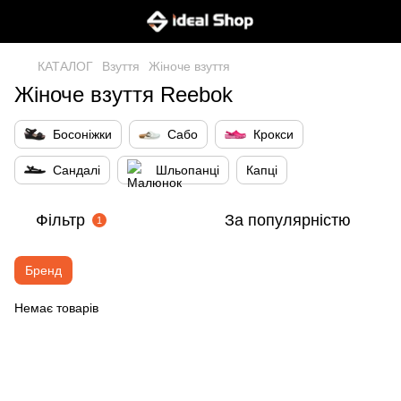
КАТАЛОГ
Взуття
Жіноче взуття
Жіноче взуття Reebok
Босоніжки
Сабо
Крокси
Сандалі
Шльопанці
Капці
Фільтр
За популярністю
1
Бренд
Немає товарів