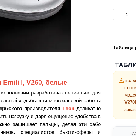
Таблица 
ТАБЛ
⚠️
Боль
Emili I, V260, белые
соот
 исполнении разработана специально для
моде
тельной ходьбы или многочасовой работы
V270
ербского
производителя
Leon
деликатно
зака
ить нагрузку и даря ощущение удобства в
дежно защищает пальцы, делая эти сабо
ников, специалистов бьюти-сферы и
РА