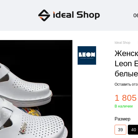
0
Ideal Shop
Женск
Leon E
белы
Оставить от
1 805
В наличии
Размер
39
40