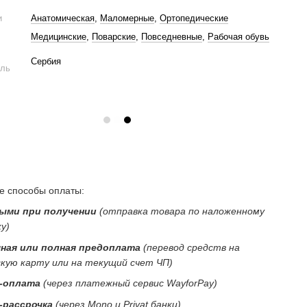
и
Анатомическая
,
Маломерные
,
Ортопедические
Медицинские
,
Поварские
,
Повседневные
,
Рабочая обувь
Сербия
ель
 способы оплаты:
ыми при получении
(отправка товара по наложенному
у)
ная или полная предоплата
(перевод средств на
скую карту или на текущий счет ЧП)
-оплата
(через платежный сервис WayforPay)
-рассрочка
(через Mono и Privat банки)