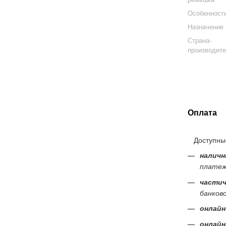
Особенност
Назначение
Страна-
производит
Оплата
Доступные
наличн
платеж
частич
банков
онлайн
онлайн