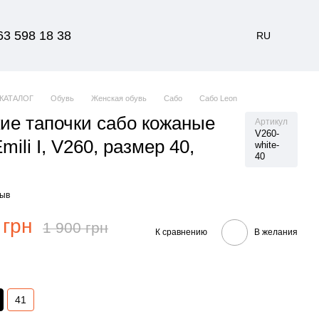
63 598 18 38
RU
КАТАЛОГ
Обувь
Женская обувь
Сабо
Сабо Leon
ие тапочки сабо кожаные
Артикул
V260-
mili I, V260, размер 40,
white-
40
е
зыв
 грн
1 900 грн
К сравнению
В желания
41