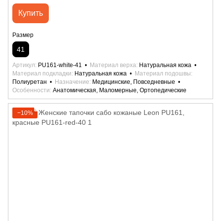
Купить
Размер
41
Артикул
PU161-white-41
Материал верха
Натуральная кожа
Материал подкладки
Натуральная кожа
Материал подошвы
Полиуретан
Назначение
Медицинские, Повседневные
Особенности
Анатомическая, Маломерные, Ортопедические
−10%