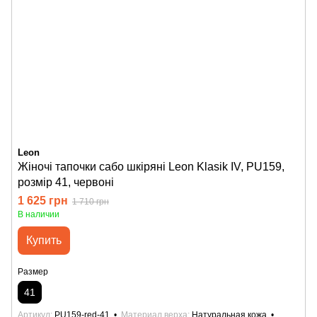
Leon
Жіночі тапочки сабо шкіряні Leon Klasik IV, PU159,
розмір 41, червоні
1 625 грн
1 710 грн
В наличии
Купить
Размер
41
Артикул
PU159-red-41
Материал верха
Натуральная кожа