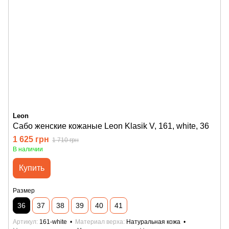
Leon
Сабо женские кожаные Leon Klasik V, 161, white, 36
1 625 грн
1 710 грн
В наличии
Купить
Размер
36
37
38
39
40
41
Артикул
161-white
Материал верха
Натуральная кожа