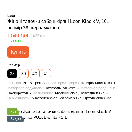
Leon
Жіночі тапочки сабо шкіряні Leon Klasik V, 161,
розмір 38, перламутрові
1 540 грн
1 622 грн
В наличии
Купить
Размер
38
39
40
41
Артикул
PU161-perl-38
Материал верха
Натуральная кожа
Материал подкладки
Натуральная кожа
Материал подошвы
Полиуретан
Назначение
Медицинские, Повседневные
Особенности
Анатомическая, Маломерные, Ортопедические
Хит
Видео