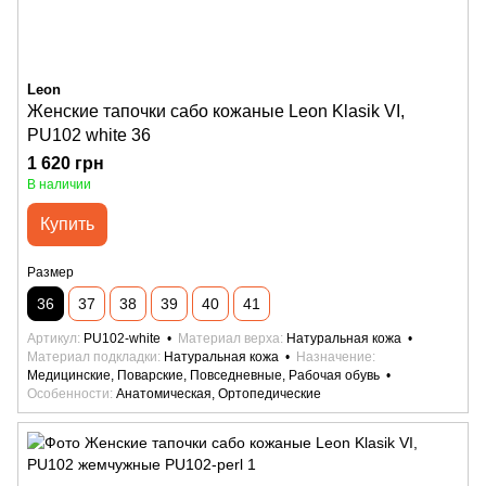
Leon
Женские тапочки сабо кожаные Leon Klasik VI,
PU102 white 36
1 620 грн
В наличии
Купить
Размер
36
37
38
39
40
41
Артикул
PU102-white
Материал верха
Натуральная кожа
Материал подкладки
Натуральная кожа
Назначение
Медицинские, Поварские, Повседневные, Рабочая обувь
Особенности
Анатомическая, Ортопедические