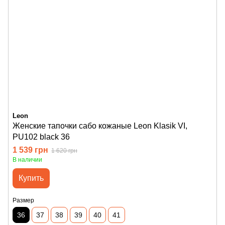
Leon
Женские тапочки сабо кожаные Leon Klasik VI,
PU102 black 36
1 539 грн
1 620 грн
В наличии
Купить
Размер
36
37
38
39
40
41