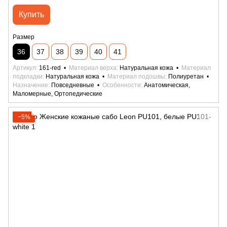
Купить
Размер
36
37
38
39
40
41
Артикул
161-red
Материал верха
Натуральная кожа
Материал
подкладки
Натуральная кожа
Материал подошвы
Полиуретан
Назначение
Повседневные
Особенности
Анатомическая,
Маломерные, Ортопедические
−5%