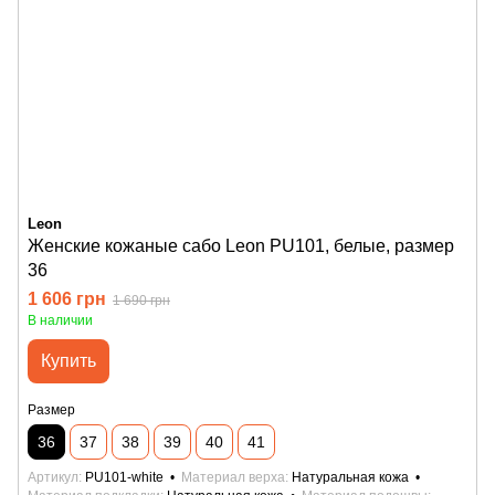
Leon
Женские кожаные сабо Leon PU101, белые, размер
36
1 606 грн
1 690 грн
В наличии
Купить
Размер
36
37
38
39
40
41
Артикул
PU101-white
Материал верха
Натуральная кожа