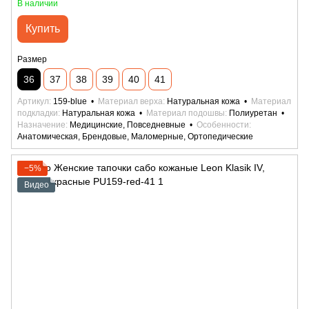
В наличии
Купить
Размер
36
37
38
39
40
41
Артикул
159-blue
Материал верха
Натуральная кожа
Материал
подкладки
Натуральная кожа
Материал подошвы
Полиуретан
Назначение
Медицинские, Повседневные
Особенности
Анатомическая, Брендовые, Маломерные, Ортопедические
−5%
Видео