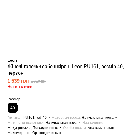
Leon
Жіночі тапочки сабо шкіряні Leon PU161, розмір 40,
червоні
1 539 грн
1 710 грн
Нет в наличии
Размер
40
Артикул
PU161-red-40
Материал верха
Натуральная кожа
Материал подкладки
Натуральная кожа
Назначение
Медицинские, Повседневные
Особенности
Анатомическая,
Маломерные, Ортопедические