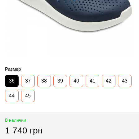
Размер
36
37
38
39
40
41
42
43
44
45
В наличии
1 740 грн