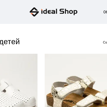
0
детей
Со