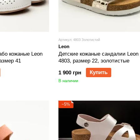
Артикул: 4803 Золотистий
Leon
або кожаные Leon
Детские кожаные сандалии Leon 
азмер 41
4803, размер 22, золотистые
Купить
1 900 грн
В наличии
−5%