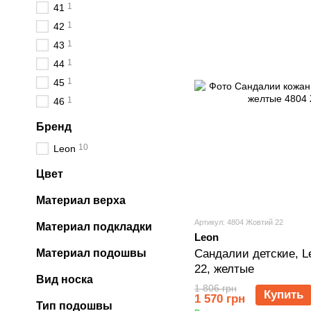
1
41
1
42
1
43
1
44
1
45
1
46
Бренд
10
Leon
Цвет
Материал верха
Артикул: 4804 Жовтий 22
Материал подкладки
Leon
Сандалии детские, L
Материал подошвы
22, желтые
Вид носка
1 806 грн
Купить
1 570 грн
Тип подошвы