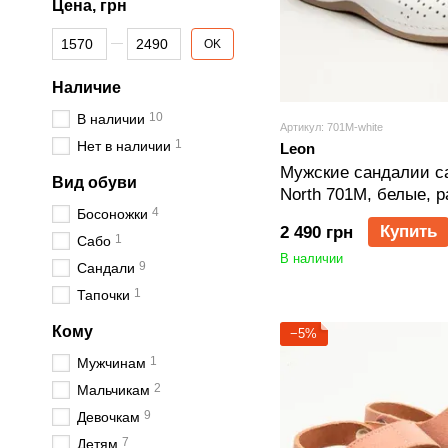
Цена, грн
От Цена, грн
До Цена, грн
OK
Наличие
10
В наличии
Артикул: 701M-white
1
Нет в наличии
Leon
Мужские сандалии с
Вид обуви
North 701M, белые, р
4
Босоножки
Купить
2 490 грн
1
Сабо
В наличии
9
Сандали
1
Тапочки
Кому
−5%
1
Мужчинам
2
Мальчикам
9
Девочкам
7
Детям