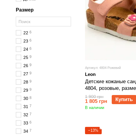
Размер
6
22
6
23
6
24
9
25
9
26
Артикул: 4804 Рожевий
9
27
Leon
Детские кожаные сан
9
28
4804, розовые, разме
9
29
1 900 грн
8
30
Купить
1 805 грн
7
31
В наличии
7
32
6
33
−13%
7
34