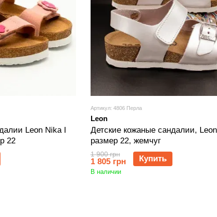
Артикул: 4806 Перла
Leon
далии Leon Nika I
Детские кожаные сандалии, Leon
р 22
размер 22, жемчуг
1 900 грн
Купить
1 805 грн
В наличии