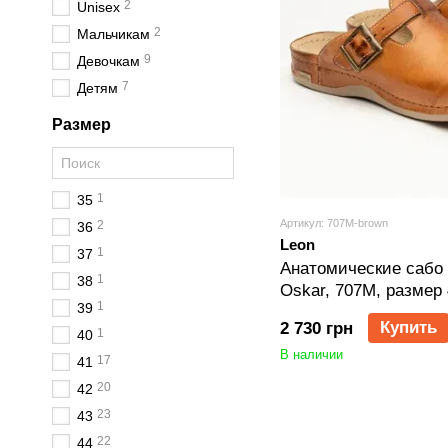
2
Unisex
2
Мальчикам
9
Девочкам
7
Детям
Размер
1
35
Артикул: 707M-brown
2
36
Leon
1
37
Анатомические сабо
1
38
Oskar, 707M, размер
1
39
Купить
2 730 грн
1
40
В наличии
17
41
20
42
23
43
22
44