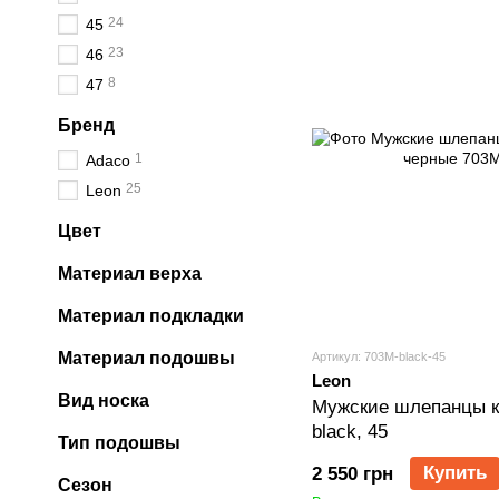
24
45
23
46
8
47
Бренд
1
Adaco
25
Leon
Цвет
Материал верха
Материал подкладки
Материал подошвы
Артикул: 703M-black-45
Leon
Вид носка
Мужские шлепанцы к
black, 45
Тип подошвы
Купить
2 550 грн
Сезон