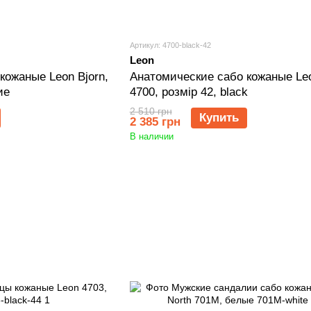
Артикул: 4700-black-42
Leon
кожаные Leon Bjorn,
Анатомические сабо кожаные Leo
ие
4700, розмір 42, black
2 510 грн
Купить
2 385 грн
В наличии