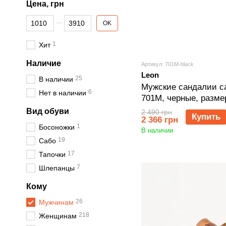
Цена, грн
От Цена, грн
До Цена, грн
OK
1
Хит
Наличие
Артикул: 701M-black
Leon
25
В наличии
Мужские сандалии с
6
Нет в наличии
701M, черные, разме
Вид обуви
2 490 грн
Купить
2 366 грн
1
Босоножки
В наличии
19
Сабо
17
Тапочки
7
Шлепанцы
Кому
26
Мужчинам
218
Женщинам