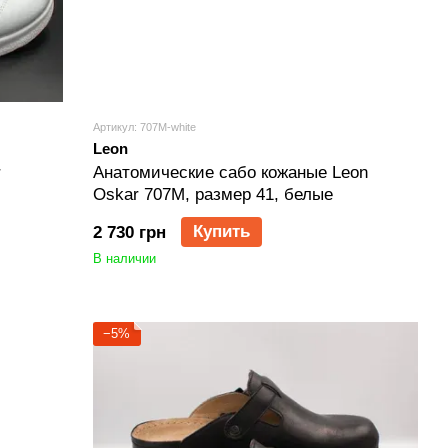
Артикул: 707M-white
Leon
r
Анатомические сабо кожаные Leon
Oskar 707M, размер 41, белые
Купить
2 730 грн
В наличии
−5%