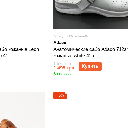
Артикул: 712sr-white-45
Adaco
або кожаные Leon
Анатомические сабо Adaco 712s
р 41
кожаные white 45р
1 575 грн
Купить
1 496 грн
В наличии
−5%