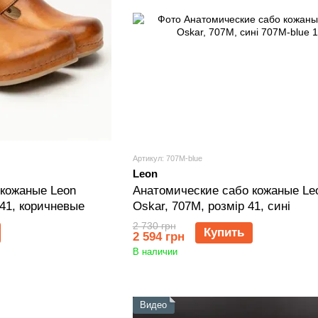
Артикул: 707M-blue
Leon
 кожаные Leon
Анатомические сабо кожаные Le
 41, коричневые
Oskar, 707M, розмір 41, сині
2 730 грн
Купить
2 594 грн
В наличии
Видео