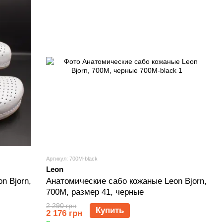
Артикул: 700M-black
Leon
n Bjorn,
Анатомические сабо кожаные Leon Bjorn,
700M, размер 41, черные
2 290 грн
Купить
2 176 грн