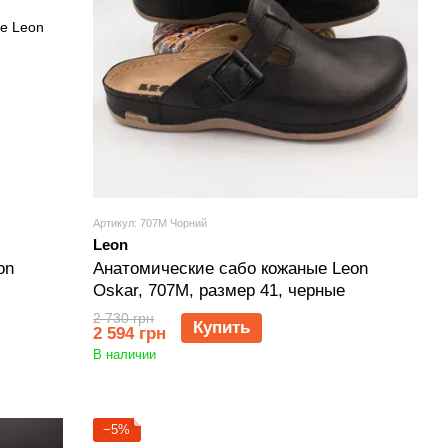
Артикул: 707M Чорний
Leon
on
Анатомические сабо кожаные Leon
Oskar, 707M, размер 41, черные
2 730 грн
Купить
2 594 грн
В наличии
−5%