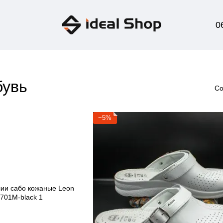
0
бувь
Со
−5%