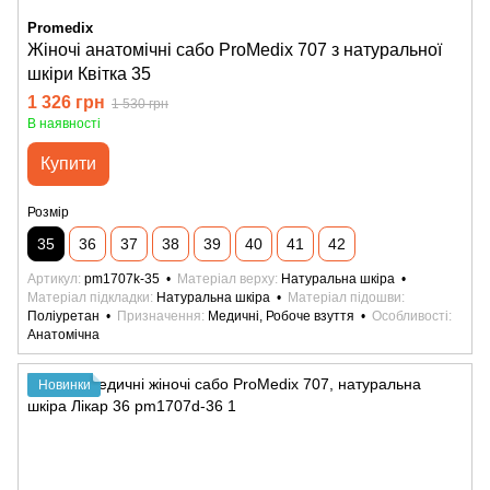
Promedix
Жіночі анатомічні сабо ProMedix 707 з натуральної
шкіри Квітка 35
1 326 грн
1 530 грн
В наявності
Купити
Розмір
35
36
37
38
39
40
41
42
Артикул
pm1707k-35
Матеріал верху
Натуральна шкіра
Матеріал підкладки
Натуральна шкіра
Матеріал підошви
Поліуретан
Призначення
Медичні, Робоче взуття
Особливості
Анатомічна
Новинки