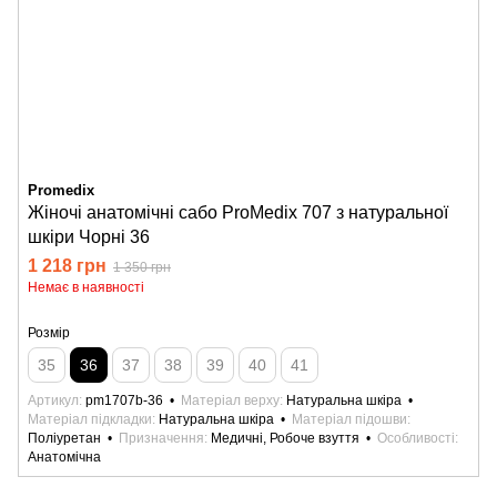
Promedix
Жіночі анатомічні сабо ProMedix 707 з натуральної
шкіри Чорні 36
1 218 грн
1 350 грн
Немає в наявності
Розмір
35
36
37
38
39
40
41
Артикул
pm1707b-36
Матеріал верху
Натуральна шкіра
Матеріал підкладки
Натуральна шкіра
Матеріал підошви
Поліуретан
Призначення
Медичні, Робоче взуття
Особливості
Анатомічна