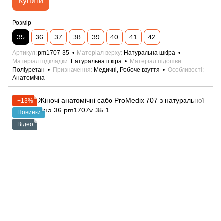
Купити
Розмір
35
36
37
38
39
40
41
42
Артикул
pm1707-35
Матеріал верху
Натуральна шкіра
Матеріал підкладки
Натуральна шкіра
Матеріал підошви
Поліуретан
Призначення
Медичні, Робоче взуття
Особливості
Анатомічна
−13%
Новинки
Відео