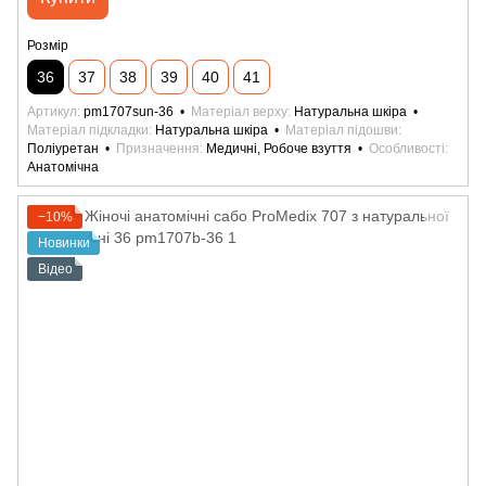
Розмір
36
37
38
39
40
41
Артикул
pm1707sun-36
Матеріал верху
Натуральна шкіра
Матеріал підкладки
Натуральна шкіра
Матеріал підошви
Поліуретан
Призначення
Медичні, Робоче взуття
Особливості
Анатомічна
−10%
Новинки
Відео