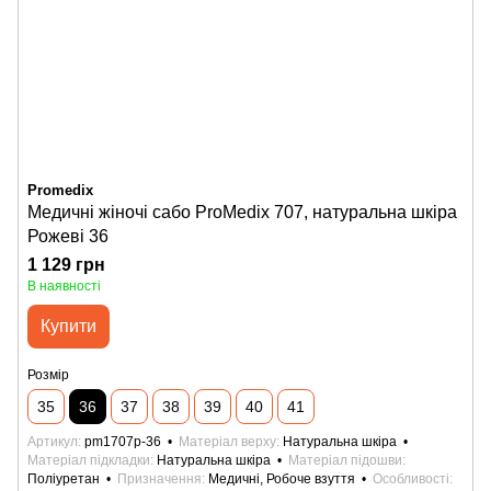
Promedix
Медичні жіночі сабо ProMedix 707, натуральна шкіра
Рожеві 36
1 129 грн
В наявності
Купити
Розмір
35
36
37
38
39
40
41
Артикул
pm1707p-36
Матеріал верху
Натуральна шкіра
Матеріал підкладки
Натуральна шкіра
Матеріал підошви
Поліуретан
Призначення
Медичні, Робоче взуття
Особливості