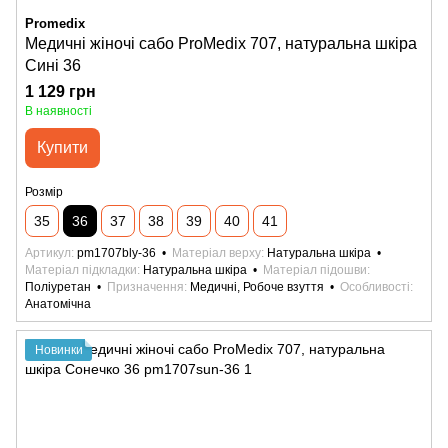
Promedix
Медичні жіночі сабо ProMedix 707, натуральна шкіра
Сині 36
1 129 грн
В наявності
Купити
Розмір
35
36
37
38
39
40
41
Артикул
pm1707bly-36
Матеріал верху
Натуральна шкіра
Матеріал підкладки
Натуральна шкіра
Матеріал підошви
Поліуретан
Призначення
Медичні, Робоче взуття
Особливості
Анатомічна
Новинки