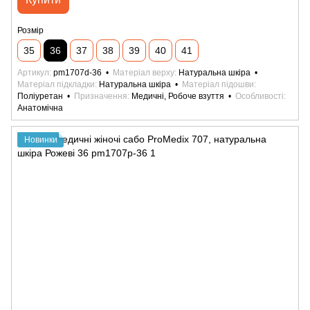
Розмір
35
36
37
38
39
40
41
Артикул
pm1707d-36
Матеріал верху
Натуральна шкіра
Матеріал підкладки
Натуральна шкіра
Матеріал підошви
Поліуретан
Призначення
Медичні, Робоче взуття
Особливості
Анатомічна
Новинки