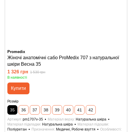
Promedix
Жіночі анатомічні сабо ProMedix 707 з натуральної
шкіри Весна 35
1 326 грн
1 530 грн
В наявності
Купити
Розмір
35
36
37
38
39
40
41
42
Артикул
pm1707v-35
Матеріал верху
Натуральна шкіра
Матеріал підкладки
Натуральна шкіра
Матеріал підошви
Поліуретан
Призначення
Медичні, Робоче взуття
Особливості