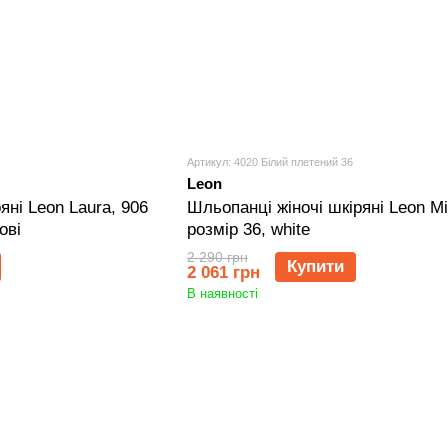
Артикул: 4020 Білий плетений 36
Leon
яні Leon Laura, 906
Шльопанці жіночі шкіряні Leon Mi
ові
розмір 36, white
2 290 грн
Купити
2 061 грн
В наявності