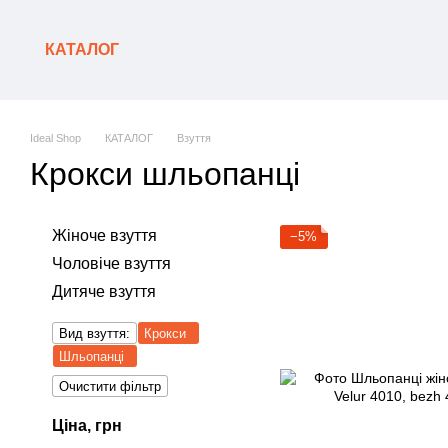
Перейти до основного контенту
КАТАЛОГ
Ideal Shop
КАТАЛОГ
Взуття
Крокси шльопанці
Жіноче взуття
−5%
Чоловіче взуття
Дитяче взуття
Вид взуття:
Крокси
Шльопанці
Очистити фільтр
Ціна, грн