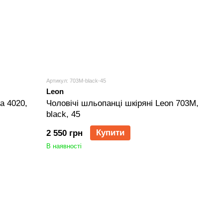
Артикул: 703M-black-45
Leon
a 4020,
Чоловічі шльопанці шкіряні Leon 703M,
black, 45
Купити
2 550 грн
В наявності