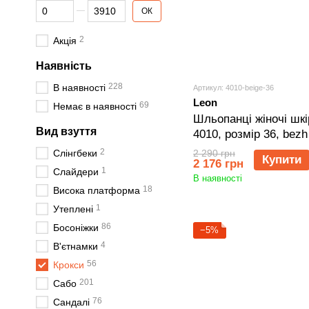
Від Ціна, грн
До Ціна, грн
ОК
2
Акція
Наявність
228
В наявності
Артикул: 4010-beige-36
Leon
69
Немає в наявності
Шльопанці жіночі шкі
Вид взуття
4010, розмір 36, bezh
2
2 290 грн
Слінгбеки
Купити
2 176 грн
1
Слайдери
В наявності
18
Висока платформа
1
Утеплені
86
Босоніжки
−5%
4
В'єтнамки
56
Крокси
201
Сабо
76
Сандалі