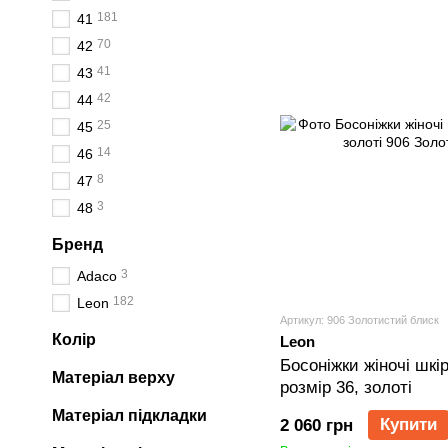
181
41
70
42
41
43
42
44
25
45
14
46
8
47
3
48
Бренд
3
Adaco
182
Leon
Артикул: 906 Золотистий блиск
Колір
Leon
Босоніжки жіночі шкір
Матеріал верху
розмір 36, золоті
Матеріал підкладки
Купити
2 060 грн