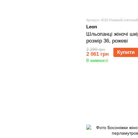
Артикул: 4020 Рожевий плетений
Leon
Шльопанці жіночі шкі
розмір 36, рожеві
2 290 грн
Купити
2 061 грн
В наявності