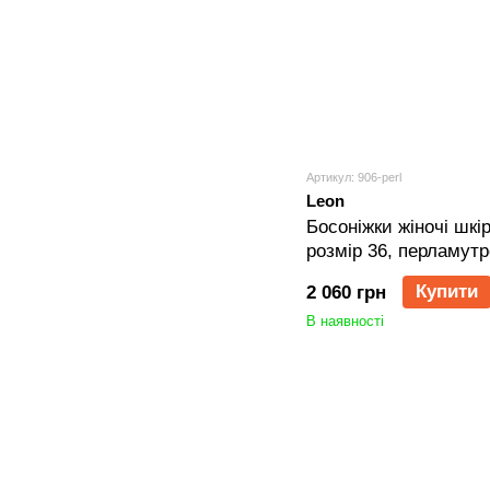
Артикул: 906-perl
Leon
Босоніжки жіночі шкір
розмір 36, перламутр
Купити
2 060 грн
В наявності