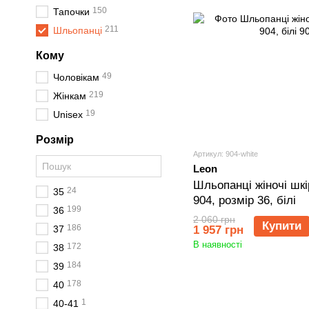
150
Тапочки
211
Шльопанці
Кому
49
Чоловікам
219
Жінкам
19
Unisex
Розмір
Артикул: 904-white
Leon
Шльопанці жіночі шкір
24
35
904, розмір 36, білі
199
36
2 060 грн
Купити
186
37
1 957 грн
В наявності
172
38
184
39
178
40
1
40-41