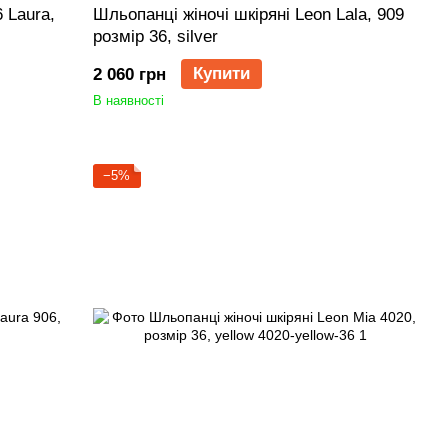
 Laura,
Шльопанці жіночі шкіряні Leon Lala, 909
розмір 36, silver
Купити
2 060 грн
В наявності
−5%