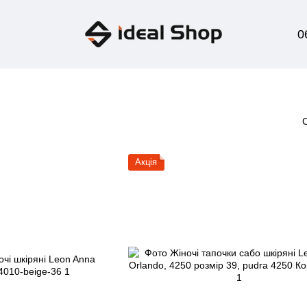
0
Акція