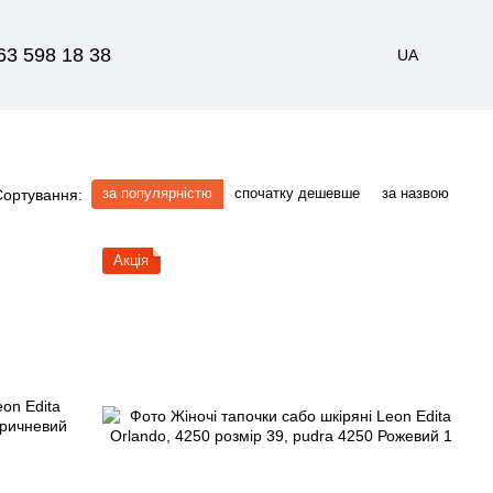
63 598 18 38
UA
за популярністю
спочатку дешевше
за назвою
Сортування:
Акція