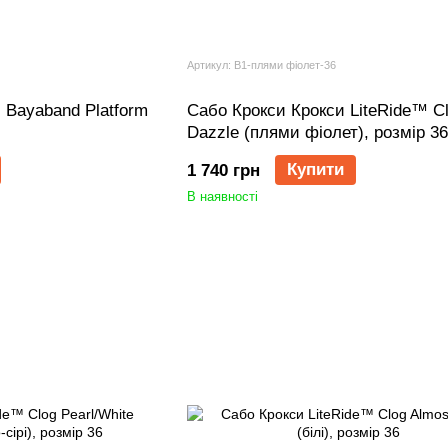
Артикул: B1-плями фіолет-36
 Bayaband Platform
Сабо Крокси Крокси LiteRide™ C
Dazzle (плями фіолет), розмір 36
Купити
1 740 грн
В наявності