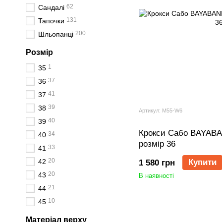
62
Сандалі
131
Тапочки
200
Шльопанці
Розмір
1
35
37
36
41
37
39
38
Артикул: M55-W6
40
39
Крокси Сабо BAYABAN
34
40
розмір 36
33
41
20
42
Купити
1 580 грн
20
43
В наявності
21
44
10
45
Матеріал верху