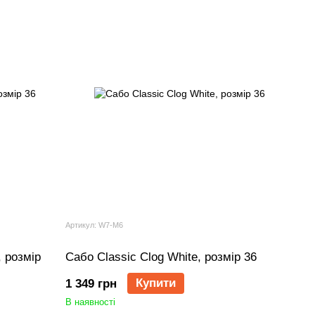
Артикул: W7-M6
 розмір
Сабо Classic Clog White, розмір 36
Купити
1 349 грн
В наявності