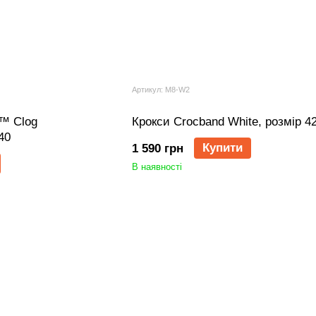
Артикул: M8-W2
e™ Clog
Крокси Crocband White, розмір 4
40
Купити
1 590 грн
В наявності