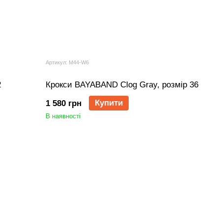
Артикул: M44-W6
2
Крокси BAYABAND Clog Gray, розмір 36
Купити
1 580 грн
В наявності