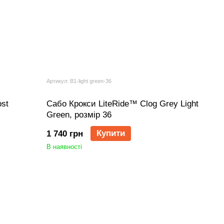
Артикул: B1-light green-36
st
Сабо Крокси LiteRide™ Clog Grey Light
Green, розмір 36
Купити
1 740 грн
В наявності