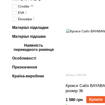
46
Croslite
1
EVA
1
Екошкіра
Матеріал підкладки
Матеріал підошви
Наявність
перекидного ремінця
Особливості
Призначення
Артикул: M99-W6
Країна-виробник
Крокси Сабо BAYABA
розмір 36
Купити
1 580 грн