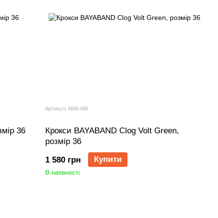
Артикул: M88-W6
мір 36
Крокси BAYABAND Clog Volt Green,
розмір 36
Купити
1 580 грн
В наявності