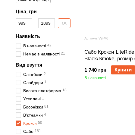
Ціна, грн
Від Ціна, грн
До Ціна, грн
ОК
Наявність
Артикул: V2-M0
42
В наявності
Сабо Крокси LiteRid
21
Немає в наявності
Black/Smoke, розмір 
Вид взуття
Купити
1 740 грн
2
Слінгбеки
В наявності
1
Слайдери
18
Висока платформа
1
Утеплені
81
Босоніжки
4
В'єтнамки
50
Крокси
181
Сабо