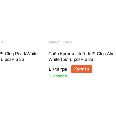
і-36
Артикул: B1-білі-36
™ Clog Pearl/White
Сабо Крокси LiteRide™ Clog Almo
), розмір 36
White (білі), розмір 36
Купити
1 740 грн
В наявності