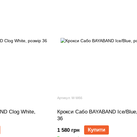
Артикул: M-W66
ND Clog White,
Крокси Сабо BAYABAND Ice/Blue,
36
Купити
1 580 грн