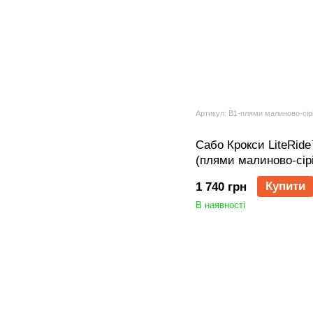
Артикул: B1-плями малиново-сір
Сабо Крокси LiteRide
(плями малиново-сірі
Купити
1 740 грн
В наявності