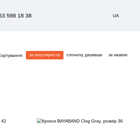
63 598 18 38
UA
за популярністю
спочатку дешевше
за назвою
Сортування: