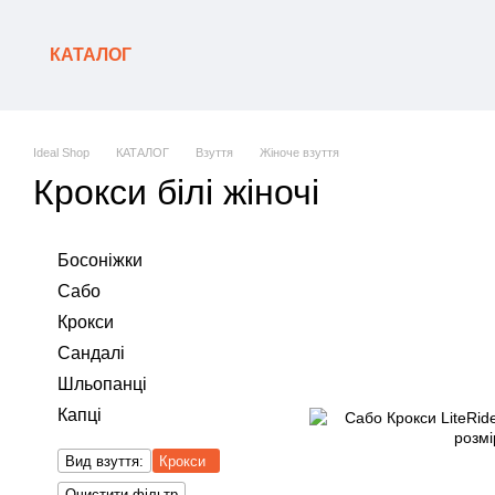
Перейти до основного контенту
КАТАЛОГ
Ideal Shop
КАТАЛОГ
Взуття
Жіноче взуття
Крокси білі жіночі
Босоніжки
Сабо
Крокси
Сандалі
Шльопанці
Капці
Вид взуття:
Крокси
Очистити фільтр