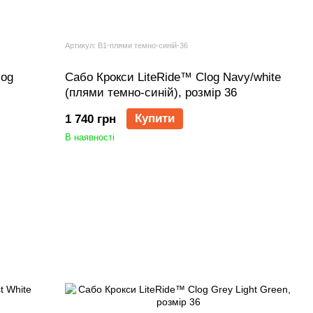
Артикул: B1-плями темно-синій-36
log
Сабо Крокси LiteRide™ Clog Navy/white
(плями темно-синій), розмір 36
Купити
1 740 грн
В наявності